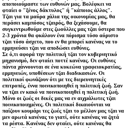
αποποιούμαστε των ευθυνών μας. Βολέφκει να
φταίει ο "ξένος δάκτυλος" ή "κάποιος άλλος".
Τζαι για τα μαύρα χάλια της οικονομίας μας, θα
περάσει καμπόσος τζαιρός, θα ξεχάσουμε, θα
συγκεντρωθούμε στες ζωούλλες μας τζαι ύστερα που
2-3 χρόνια θα φκάλουν ένα πόρισμα τόσο αόριστο
τζαι τόσο άσχετο, που εν θα μπορεί κανένας να το
ερμηνεύσει τζαι να αποδώσει ευθύνες.
Σε ό,τι αφορά την πολιτική τζαι τον κυβερνητικό
μηχανισμό, δεν φταίει ποττέ κανένας. Οι ευθύνες
πάντα χάννουνται σε ένα κυκεώνα γραφειοκρατίας,
ερμηνειών, υποθέσεων τζαι διαδικασιών. Οι
πολιτικοί φωνάζουν ότι με τες διερευνητικές
επιτροπές, έννα ποινικοποιηθεί η πολιτική ζωή. Σαν
να τζαι εν κακό να ποινικοποιηθεί η πολιτική ζωή.
Μόνο οι ζωές οι δικές μας να εν αιχμάλωτες τζαι
ποινικοποιημένες. Οι πολιτικοί δικαιούνται να
παίζουν κουμάρι τες ζωές τζαι το μέλλον μας τζαι να
μεν αρωτά κανένας το γιατί, ούτε κανένας να ζητά
τα ρέστα. Κανένας δεν φταίει, ούτε κανένας θα