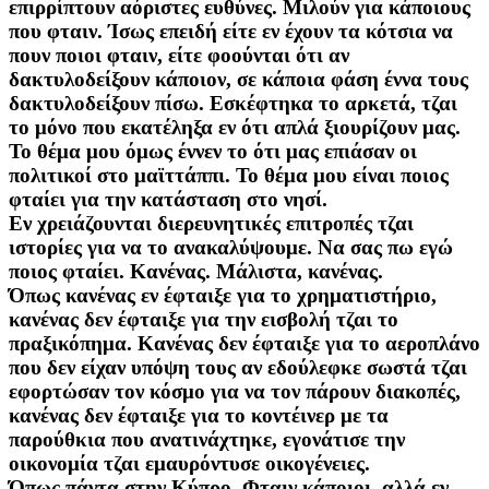
επιρρίπτουν αόριστες ευθύνες. Μιλούν για κάποιους
που φταιν. Ίσως επειδή είτε εν έχουν τα κότσια να
πουν ποιοι φταιν, είτε φοούνται ότι αν
δακτυλοδείξουν κάποιον, σε κάποια φάση έννα τους
δακτυλοδείξουν πίσω. Εσκέφτηκα το αρκετά, τζαι
το μόνο που εκατέληξα εν ότι απλά ξιουρίζουν μας.
Το θέμα μου όμως έννεν το ότι μας επιάσαν οι
πολιτικοί στο μαϊττάππι. Το θέμα μου είναι ποιος
φταίει για την κατάσταση στο νησί.
Εν χρειάζουνται διερευνητικές επιτροπές τζαι
ιστορίες για να το ανακαλύψουμε. Να σας πω εγώ
ποιος φταίει. Κανένας. Μάλιστα, κανένας.
Όπως κανένας εν έφταιξε για το χρηματιστήριο,
κανένας δεν έφταιξε για την εισβολή τζαι το
πραξικόπημα. Κανένας δεν έφταιξε για το αεροπλάνο
που δεν είχαν υπόψη τους αν εδούλεφκε σωστά τζαι
εφορτώσαν τον κόσμο για να τον πάρουν διακοπές,
κανένας δεν έφταιξε για το κοντέινερ με τα
παρούθκια που ανατινάχτηκε, εγονάτισε την
οικονομία τζαι εμαυρόντυσε οικογένειες.
Όπως πάντα στην Κύπρο. Φταιν κάποιοι, αλλά εν