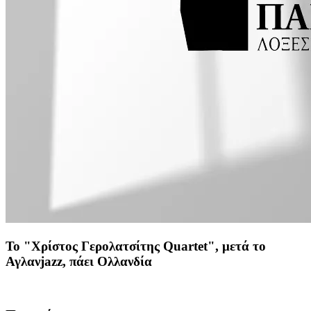
To "Χρίστος Γερολατσίτης Quartet", μετά το
Αγλανjazz, πάει Ολλανδία