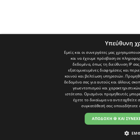
Υπεύθυνη χ
Εμείς και οι συνεργάτες μας χρησιμοποιο
και να έχουμε πρόσβαση σε πληροφορ
δεδομένα, όπως τη διεύθυνση IP σας
εξατομικευμένες διαφημίσεις και περι
κοινού και βελτίωση υπηρεσιών.
Προμηθε
δεδομένα σας για αυτούς και άλλους σκ
γεωεντοπισμού και χαρακτηριστικών 
ιστότοπο. Ορισμένοι προμηθευτές μπορε
έχετε το δικαίωμα να αντιταχθείτε 
συγκατάθεσή σας οποιαδήποτε 
ΑΠΟΔΟΧΗ 🍪 ΚΑΙ ΣΥΝΕΧΕ
ΕΜΦ