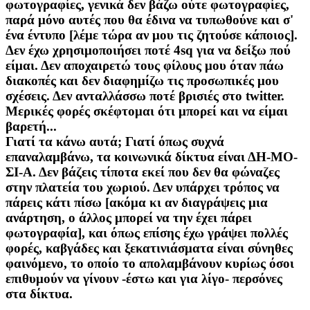
φωτογραφίες, γενικά δεν βάζω ούτε φωτογραφίες,
παρά μόνο αυτές που θα έδινα να τυπωθούνε και σ'
ένα έντυπο [λέμε τώρα αν μου τις ζητούσε κάποιος].
Δεν έχω χρησιμοποιήσει ποτέ 4sq για να δείξω πού
είμαι. Δεν αποχαιρετώ τους φίλους μου όταν πάω
διακοπές και δεν διαφημίζω τις προσωπικές μου
σχέσεις. Δεν ανταλλάσσω ποτέ βρισιές στο twitter.
Μερικές φορές σκέφτομαι ότι μπορεί και να είμαι
βαρετή...
Γιατί τα κάνω αυτά; Γιατί όπως συχνά
επαναλαμβάνω, τα κοινωνικά δίκτυα είναι ΔΗ-ΜΟ-
ΣΙ-Α. Δεν βάζεις τίποτα εκεί που δεν θα φώναζες
στην πλατεία του χωριού. Δεν υπάρχει τρόπος να
πάρεις κάτι πίσω [ακόμα κι αν διαγράψεις μια
ανάρτηση, ο άλλος μπορεί να την έχει πάρει
φωτογραφία], και όπως επίσης έχω γράψει πολλές
φορές, καβγάδες και ξεκατινιάσματα είναι σύνηθες
φαινόμενο, το οποίο το απολαμβάνουν κυρίως όσοι
επιθυμούν να γίνουν -έστω και για λίγο- περσόνες
στα δίκτυα.