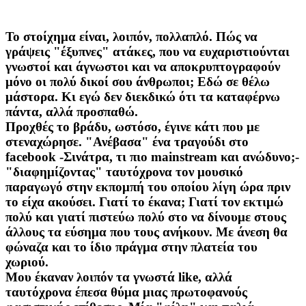
Το στοίχημα είναι, λοιπόν, πολλαπλό. Πώς να
γράψεις "έξυπνες" ατάκες, που να ευχαριστιούνται
γνωστοί και άγνωστοι και να αποκρυπτογραφούν
μόνο οι πολύ δικοί σου άνθρωποι; Εδώ σε θέλω
μάστορα. Κι εγώ δεν διεκδικώ ότι τα καταφέρνω
πάντα, αλλά προσπαθώ.
Προχθές το βράδυ, ωστόσο, έγινε κάτι που με
στεναχώρησε. "Ανέβασα" ένα τραγούδι στο
facebook -Σινάτρα, τι πιο mainstream και ανώδυνο;-
"διαφημίζοντας" ταυτόχρονα τον μουσικό
παραγωγό στην εκπομπή του οποίου λίγη ώρα πριν
το είχα ακούσει. Γιατί το έκανα; Γιατί τον εκτιμώ
πολύ και γιατί πιστεύω πολύ στο να δίνουμε στους
άλλους τα εύσημα που τους ανήκουν. Με άνεση θα
φώναζα και το ίδιο πράγμα στην πλατεία του
χωριού.
Μου έκαναν λοιπόν τα γνωστά like, αλλά
ταυτόχρονα έπεσα θύμα μιας πρωτοφανούς