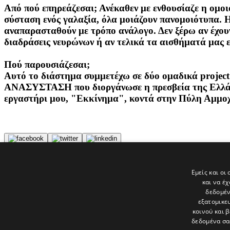
Από πού επηρεάζε
σαι; Ανέκαθεν με ενθουσίαζε η ομ
σύσταση ενός γαλαξία, όλα μοιάζουν πανομοιότυπα. 
αναπαρασταθούν με τρόπο ανάλογο. Δεν ξέρω αν έχου
διαδράσεις νευρώνων ή αν τελικά τα αισθήματά μας εί
Πού παρουσιάζεσαι;
Αυτό το διάστημα συμμετέχω σε δύο ομαδικά proje
ΑΝΑΣΥΣΤΑΣΗ που διοργάνωσε η πρεσβεία της Ελλάδο
εργαστήρι μου, "Εκκίνημα", κοντά στην Πύλη Αμμο
Tags
Εμείς και οι
ΣΥΣΤΑΣΕΙΣ
και να έ
ΕΙΚΑΣΤΙΚΑ
δεδομέν
εξατομικε
Τελευταία νέα
κοινού και 
δεδομένα σα