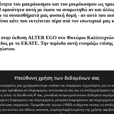
οιότητα του μακρόκοσμου και του μικρόκοσμου ως προς
Η ομοιότητα αυτή με έκανε να αναρωτηθώ αν και άλλε
ν τα συναισθήματά μας φυσική δομή - αν αυτό που αισ
ναι κάτι που εκτείνεται πέρα από τον εσωτερικό μας κ
ct στην έκθεση ALTER EGO στο Φυτώριο Καλλιτεχνών 
ς με το ΕΚΑΤΕ. Την περίοδο αυτή ετοιμάζω επίσης τ
χώστου.
Υπεύθυνη χρήση των δεδομένων σας
 συνεργάτες μας χρησιμοποιούμε cookies και παρόμοιες τεχνολογίες για να
χουμε πρόσβαση σε πληροφορίες στη συσκευή σας και να επεξεργαζόμαστε 
α, όπως τη διεύθυνση IP σας, μοναδικά αναγνωριστικά και δεδομένα περιήγη
υμένες διαφημίσεις και περιεχόμενο, μέτρηση διαφημίσεων και περιεχομένο
βελτίωση υπηρεσιών.
Προμηθευτές τρίτων (1860)
ενδέχεται επίσης να επεξε
ς για αυτούς και άλλους σκοπούς, συμπεριλαμβανομένης της χρήσης ακριβ