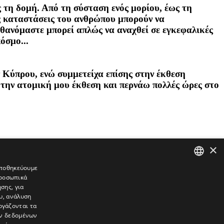
 τη δομή. Από τη σύσταση ενός μορίου, έως τη
ς καταστάσεις του ανθρώπου μπορούν να
θανόμαστε μπορεί απλώς να αναχθεί σε εγκεφαλικές
όσμο...
Κύπρου, ενώ συμμετείχα επίσης στην έκθεση
ην ατομική μου έκθεση και περνάω πολλές ώρες στο
×
 αποθηκεύουμε
προσωπικά
GREEK
σης, για
ENGLISH
υ, ανάλυση
ργάζονται τα
ών δεδομένων