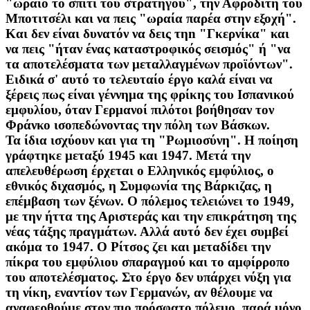
"ωραίο το σπίτι του στρατηγού", την Αφροδίτη του
Μποτιτσέλι και να πεις "ωραία παρέα στην εξοχή".
Και δεν είναι δυνατόν να δεις τηn "Γκερνίκα" και
να πεις "ήταν ένας καταστροφικός σεισμός" ή "να
τα αποτελέσματα των μεταλλαγμένων προϊόντων".
Ειδικά σ' αυτό το τελευταίο έργο καλά είναι να
ξέρεις πως είναι γέννημα της φρίκης του Ισπανικού
εμφυλίου, όταν Γερμανοί πιλότοι βοήθησαν τον
Φράνκο ισοπεδώνοντας την πόλη των Βάσκων.
Τα ίδια ισχύουν και για τη "Ρωμιοσύνη". Η ποίηση
γράφτηκε μεταξύ 1945 και 1947. Μετά την
απελευθέρωση έρχεται ο Ελληνικός εμφύλιος, ο
εθνικός διχασμός, η Συμφωνία της Βάρκιζας, η
επέμβαση των ξένων. Ο πόλεμος τελειώνει το 1949,
με την ήττα της Αριστεράς και την επικράτηση της
νέας τάξης πραγμάτων. Αλλά αυτό δεν έχει συμβεί
ακόμα το 1947. Ο Ρίτσος ζει και μεταδίδει την
πίκρα του εμφύλιου σπαραγμού και το αμφίρροπο
του αποτελέσματος. Στο έργο δεν υπάρχει νύξη για
τη νίκη, εναντίον των Γερμανών, αν θέλουμε να
αναφερθούμε στον πιο πρόσφατο πόλεμο, παρά μόνο