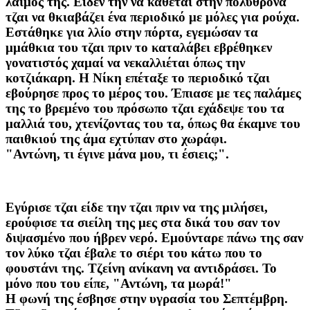
λαιμός της. Είδεν την να κάθεται στην πολυθρόνα
τζαι να θκιαβάζει ένα περιοδικό με μόλες για ρούχα.
Εστάθηκε για λλίο στην πόρτα, εγεμώσαν τα
μμάθκια του τζαι πριν το καταλάβει εβρέθηκεν
γονατιστός χαμαί να νεκαλλιέται όπως την
κοτζιάκαρη. Η Νίκη επέταξε το περιοδικό τζαι
εβούρησε προς το μέρος του. Έπιασε με τες παλάμες
της το βρεμένο του πρόσωπο τζαι εχάδεψε του τα
μαλλιά του, χτενίζοντας του τα, όπως θα έκαμνε του
παιθκιού της άμα εχτύπαν στο χωράφι.
"Αντώνη, τι έγινε μάνα μου, τι έσιεις;".
Εγύρισε τζαι είδε την τζαι πριν να της μιλήσει,
ερούφισε τα σιείλη της μες στα δικά του σαν τον
διψασμένο που ήβρεν νερό. Εμούνταρε πάνω της σαν
τον λύκο τζαι έβαλε το σιέρι του κάτω που το
φουστάνι της. Τζείνη ανίκανη να αντιδράσει. Το
μόνο που του είπε, "Αντώνη, τα μωρά!"
Η φωνή της έσβησε στην υγρασία του Σεπτέμβρη.