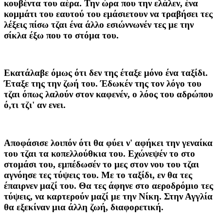
κουβέντα του αέρα. Την ώρα που την ελάλεν, ένα
κομμάτι του εαυτού του εμάσιετουν να τραβήσει τες
λέξεις πίσω τζαι ένα άλλο εσιώννωνέν τες με την
σίκλα έξω που το στόμα του.
Εκατάλαβε όμως ότι δεν της έταξε μόνο ένα ταξίδι.
Έταξε της την ζωή του. Έδωκέν της τον λόγο του
τζαι όπως λαλούν στον καφενέν, ο λόος του αδρώπου
ό,τι τζι' αν ενει.
Αποφάσισε λοιπόν ότι θα φύει ν' αφήκει την γεναίκα
του τζαι τα κοπελλούθκια του. Εχώνεψέν το στο
στομάσι του, εμπέδωσέν το μες στον νου του τζαι
αγνόησε τες τύψεις του. Με το ταξίδι, εν θα τες
έπαιρνεν μαζί του. Θα τες άφηνε στο αεροδρόμιο τες
τύψεις, να καρτερούν μαζί με την Νίκη. Στην Αγγλία
θα εξεκίναν μια άλλη ζωή, διαφορετική.