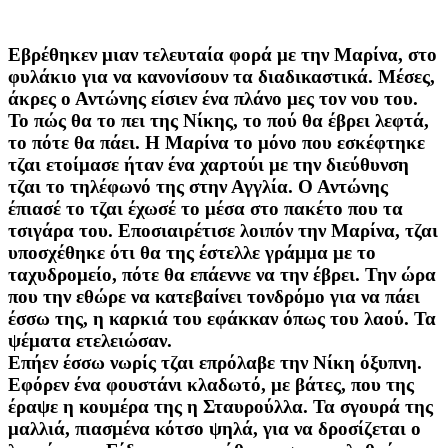
Εβρέθηκεν μιαν τελευταία φορά με την Μαρίνα, στο
φυλάκιο για να κανονίσουν τα διαδικαστικά. Μέσες,
άκρες ο Αντώνης είσιεν ένα πλάνο μες τον νου του.
Το πώς θα το πει της Νίκης, το πού θα έβρει λεφτά,
το πότε θα πάει. Η Μαρίνα το μόνο που εσκέφτηκε
τζαι ετοίμασε ήταν ένα χαρτούι με την διεύθυνση
τζαι το τηλέφωνό της στην Αγγλία. Ο Αντώνης
έπιασέ το τζαι έχωσέ το μέσα στο πακέτο που τα
τσιγάρα του. Εποσιαιρέτισε λοιπόν την Μαρίνα, τζαι
υποσχέθηκε ότι θα της έστελλε γράμμα με το
ταχυδρομείο, πότε θα επάεννε να την έβρει. Την ώρα
που την εθώρε να κατεβαίνει τονδρόμο για να πάει
έσσω της, η καρκιά του εφάκκαν όπως του λαού. Τα
ψέματα ετελειώσαν.
Επήεν έσσω νωρίς τζαι επρόλαβε την Νίκη όξυπνη.
Εφόρεν ένα φουστάνι κλαδωτό, με βάτες, που της
έραψε η κουμέρα της η Σταυρούλλα. Τα σγουρά της
μαλλιά, πιασμένα κότσο ψηλά, για να δροσίζεται ο