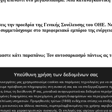
εις την προεδρία της Γενικής Συνέλευσης του ΟΗΕ. Νά
συμμετάσχουμε στο περιφερειακό εμπόριο της ενέργεια
μαστε κάτι παραπάνω; Τον αυτοσαρκασμό πάντως ας το
Υπεύθυνη χρήση των δεδομένων σας
 συνεργάτες μας χρησιμοποιούμε cookies και παρόμοιες τεχνολογίες για να
χουμε πρόσβαση σε πληροφορίες στη συσκευή σας και να επεξεργαζόμαστε 
α, όπως τη διεύθυνση IP σας, μοναδικά αναγνωριστικά και δεδομένα περιήγη
υμένες διαφημίσεις και περιεχόμενο, μέτρηση διαφημίσεων και περιεχομένο
βελτίωση υπηρεσιών.
Προμηθευτές τρίτων (1860)
ενδέχεται επίσης να επεξε
ς για αυτούς και άλλους σκοπούς, συμπεριλαμβανομένης της χρήσης ακριβ
πισμού και χαρακτηριστικών συσκευής. Οι επιλογές σας ισχύουν μόνο για α