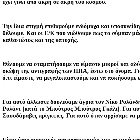
έχει γίνει από άκρη σε άκρη του κόσμου.
Την ίδια στιγμή επιθυμούμε ενδόμυχα και υποσυνείδη
θέλουμε. Και οι Ε/Κ που νιώθουμε πως το σύμπαν μάς
καθεστώτος και της κατοχής.
Θέλουμε να σταματήσουμε να είμαστε μικροί και αδύν
σκέψη της αντιγραφής των ΗΠΑ, έστω στο όνομα. Για
ό,τι είμαστε, να μεγαλοπιαστούμε και να ασκήσουμε ε
Για αυτό άλλωστε δουλεύαμε άγρια τον Νίκο Ρολάνδ
Ρολάντ [κατά το Μπούτρος Μπούτρος Γκάλι]. Για αυ
Σαουδάραβες πρίγκιπες. Για αυτό όταν αρχίσαμε να μ
Είναι ένας αμυντικός αυτοσαρκασμός, μια στωική εν