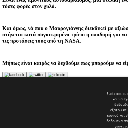
τόσες φορές στον χυλό.
Και όμως, νά που ο Μαυρογιάννης διεκδικεί με αξιώσ
στήνεται κατά συγκεκριμένο τρόπο η υποδομή για να 
τις προτάσεις τους από τη NASA.
Μήπως είναι καιρός να δεχθούμε πως μπορούμε να εί
Tags
Εμείς και οι
ΤΟ ΑΦΤΙ ΤΗΣ ΓΗΣ
και να έ
ΚΥΠΡΙΑΚΟ
δεδομέν
εξατομικε
Τελευταία νέα
κοινού και 
δεδομένα σα
γεωεντο