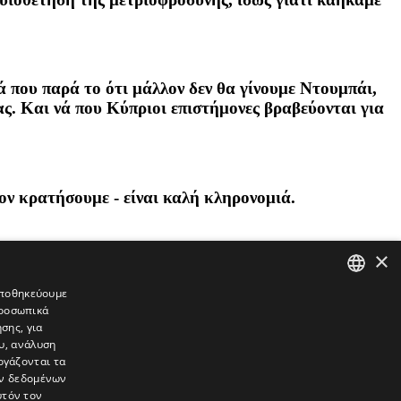
 που παρά το ότι μάλλον δεν θα γίνουμε Ντουμπάι,
ς. Και νά που Κύπριοι επιστήμονες βραβεύονται για
ν κρατήσουμε - είναι καλή κληρονομιά.
×
 αποθηκεύουμε
προσωπικά
GREEK
σης, για
ENGLISH
υ, ανάλυση
ργάζονται τα
ών δεδομένων
υτόν τον