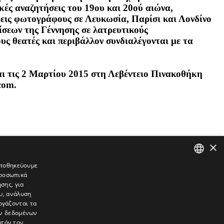
κές αναζητήσεις του 19ου και 20ού αιώνα,
ρεις φωτογράφους σε Λευκωσία, Παρίσι και Λονδίνο
ίσεων της Γέννησης σε λατρευτικούς
υς θεατές και περιβάλλον συνδιαλέγονται με τα
 και τις 2 Μαρτίου 2015 στη Λεβέντειο Πινακοθήκη
com.
×
 αποθηκεύουμε
προσωπικά
GREEK
σης, για
ENGLISH
υ, ανάλυση
ργάζονται τα
ών δεδομένων
υτόν τον