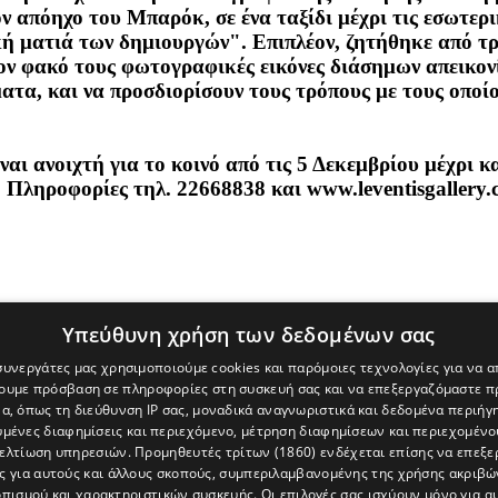
 απόηχο του Μπαρόκ, σε ένα ταξίδι μέχρι τις εσωτερι
ή ματιά των δημιουργών". Επιπλέον, ζητήθηκε από τ
τον φακό τους φωτογραφικές εικόνες διάσημων απεικον
ατα, και να προσδιορίσουν τους τρόπους με τους οποίο
ίναι ανοιχτή για το κοινό από τις 5 Δεκεμβρίου μέχρι
 Πληροφορίες τηλ. 22668838 και www.leventisgallery.
Υπεύθυνη χρήση των δεδομένων σας
 συνεργάτες μας χρησιμοποιούμε cookies και παρόμοιες τεχνολογίες για να
χουμε πρόσβαση σε πληροφορίες στη συσκευή σας και να επεξεργαζόμαστε 
α, όπως τη διεύθυνση IP σας, μοναδικά αναγνωριστικά και δεδομένα περιήγη
υμένες διαφημίσεις και περιεχόμενο, μέτρηση διαφημίσεων και περιεχομένο
βελτίωση υπηρεσιών.
Προμηθευτές τρίτων (1860)
ενδέχεται επίσης να επεξε
ς για αυτούς και άλλους σκοπούς, συμπεριλαμβανομένης της χρήσης ακριβ
πισμού και χαρακτηριστικών συσκευής. Οι επιλογές σας ισχύουν μόνο για α