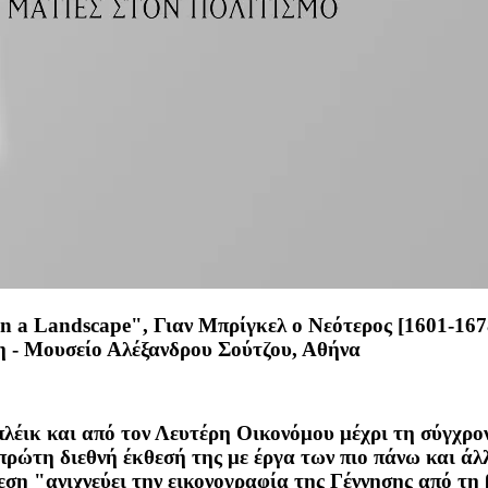
in a Landscape", Γιαν Μπρίγκελ ο Νεότερος [1601-167
κη - Μουσείο Αλέξανδρου Σούτζου, Αθήνα
έικ και από τον Λευτέρη Οικονόμου μέχρι τη σύγχρον
ρώτη διεθνή έκθεσή της με έργα των πιο πάνω και άλλ
ση "ανιχνεύει την εικονογραφία της Γέννησης από τη 