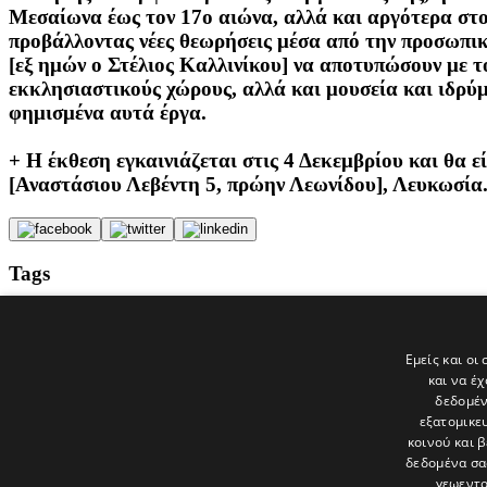
Μεσαίωνα έως τον 17ο αιώνα, αλλά και αργότερα στον
προβάλλοντας νέες θεωρήσεις μέσα από την προσωπικ
[εξ ημών ο Στέλιος Καλλινίκου] να αποτυπώσουν με 
εκκλησιαστικούς χώρους, αλλά και μουσεία και ιδρύμ
φημισμένα αυτά έργα.
+ Η έκθεση εγκαινιάζεται στις 4 Δεκεμβρίου και θα ε
[Αναστάσιου Λεβέντη 5, πρώην Λεωνίδου], Λευκωσία.
Tags
1000 ΛΕΞΕΙΣ
ΕΙΚΑΣΤΙΚΑ
Γλαύκος Χατζηπέτρου
Εμείς και οι
Φιλιππίνες
και να έ
ΜΑΡΙΝΟΣ ΣΙΖΟΠΟΥΛΟΣ
δεδομέν
εξατομικε
Τελευταία νέα
κοινού και 
δεδομένα σα
γεωεντο