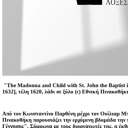
"The Madonna and Child with St. John the Baptist 
1632], τέλη 1620, λάδι σε ξύλο (c) Εθνική Πινακοθή
Από τον Κωνσταντίνο Παρθένη μέχρι τον Ουίλιαμ Μπλ
Πινακοθήκη παρουσιάζει την ερχόμενη βδομάδα την π
Γέννησης". Σύμφωνα με τους διοργανωτές της, η έκθε