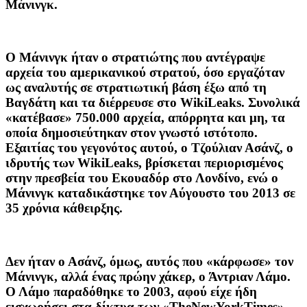
Μάνινγκ.
Ο Μάνινγκ ήταν ο στρατιώτης που αντέγραψε
αρχεία του αμερικανικού στρατού, όσο εργαζόταν
ως αναλυτής σε στρατιωτική βάση έξω από τη
Βαγδάτη και τα διέρρευσε στο WikiLeaks. Συνολικά
«κατέβασε» 750.000 αρχεία, απόρρητα και μη, τα
οποία δημοσιεύτηκαν στον γνωστό ιστότοπο.
Εξαιτίας του γεγονότος αυτού, ο Τζούλιαν Ασάνζ, ο
ιδρυτής των WikiLeaks, βρίσκεται περιορισμένος
στην πρεσβεία του Εκουαδόρ στο Λονδίνο, ενώ ο
Μάνινγκ καταδικάστηκε τον Αύγουστο του 2013 σε
35 χρόνια κάθειρξης.
Δεν ήταν ο Ασάνζ, όμως, αυτός που «κάρφωσε» τον
Μάνινγκ, αλλά ένας πρώην χάκερ, ο Άντριαν Λάμο.
Ο Λάμο παραδόθηκε το 2003, αφού είχε ήδη
εισχωρήσει στα δίκτυα των «TheNewYorkTimes»,