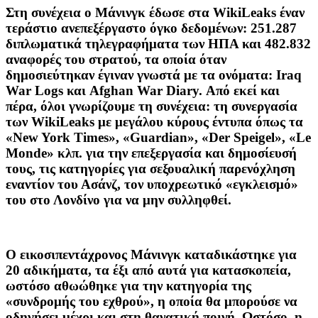
Στη συνέχεια ο Μάνινγκ έδωσε στα WikiLeaks έναν
τεράστιο ανεπεξέργαστο όγκο δεδομένων: 251.287
διπλωματικά τηλεγραφήματα των ΗΠΑ και 482.832
αναφορές του στρατού, τα οποία όταν
δημοσιεύτηκαν έγιναν γνωστά με τα ονόματα: Iraq
War Logs και Afghan War Diary. Από εκεί και
πέρα, όλοι γνωρίζουμε τη συνέχεια: τη συνεργασία
των WikiLeaks με μεγάλου κύρους έντυπα όπως τα
«New York Times», «Guardian», «Der Speigel», «Le
Monde» κλπ. για την επεξεργασία και δημοσίευσή
τους, τις κατηγορίες για σεξουαλική παρενόχληση
εναντίον του Ασάνζ, τον υποχρεωτικό «εγκλεισμό»
του στο Λονδίνο για να μην συλληφθεί.
Ο εικοσιπεντάχρονος Μάνινγκ καταδικάστηκε για
20 αδικήματα, τα έξι από αυτά για κατασκοπεία,
ωστόσο αθωώθηκε για την κατηγορία της
«συνδρομής του εχθρού», η οποία θα μπορούσε να
οδηγήσει μέχρι και στη θανατική ποινή. Ωστόσο, η