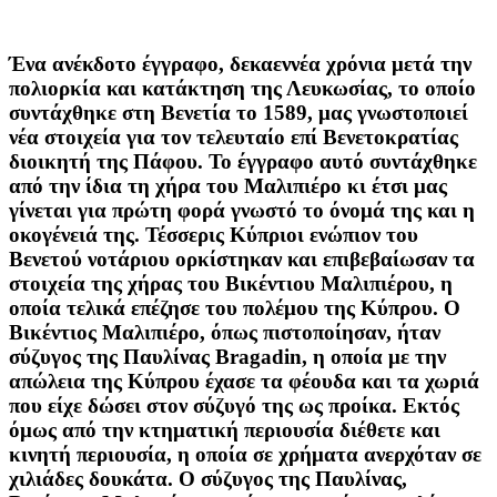
Ένα ανέκδοτο έγγραφο, δεκαεννέα χρόνια μετά την
πολιορκία και κατάκτηση της Λευκωσίας, το οποίο
συντάχθηκε στη Βενετία το 1589, μας γνωστοποιεί
νέα στοιχεία για τον τελευταίο επί Βενετοκρατίας
διοικητή της Πάφου. Το έγγραφο αυτό συντάχθηκε
από την ίδια τη χήρα του Μαλιπιέρο κι έτσι μας
γίνεται για πρώτη φορά γνωστό το όνομά της και η
οκογένειά της. Τέσσερις Κύπριοι ενώπιον του
Βενετού νοτάριου ορκίστηκαν και επιβεβαίωσαν τα
στοιχεία της χήρας του Βικέντιου Μαλιπιέρου, η
οποία τελικά επέζησε του πολέμου της Κύπρου. Ο
Βικέντιος Μαλιπιέρο, όπως πιστοποίησαν, ήταν
σύζυγος της Παυλίνας Bragadin, η οποία με την
απώλεια της Κύπρου έχασε τα φέουδα και τα χωριά
που είχε δώσει στον σύζυγό της ως προίκα. Εκτός
όμως από την κτηματική περιουσία διέθετε και
κινητή περιουσία, η οποία σε χρήματα ανερχόταν σε
χιλιάδες δουκάτα. Ο σύζυγος της Παυλίνας,