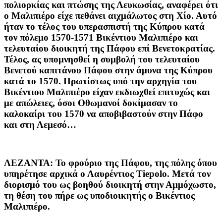
πολιορκίας και πτώσης της Λευκωσίας, αναφέρει ότι
ο Μαλιπιέρο είχε πεθάνει αιχμάλωτος στη Χίο. Αυτό
ήταν το τέλος του υπερασπιστή της Κύπρου κατά
τον πόλεμο 1570-1571 Βικέντιου Μαλιπιέρο και
τελευταίου διοικητή της Πάφου επί Βενετοκρατίας.
Τέλος, ας υπομνησθεί η συμβολή του τελευταίου
Βενετού καπιτάνου Πάφου στην άμυνα της Κύπρου
κατά το 1570. Πρωτίστως υπό την αρχηγία του
Βικέντιου Μαλιπιέρο είχαν εκδιωχθεί επιτυχώς και
με απώλειες, όσοι Οθωμανοί δοκίμασαν το
καλοκαίρι του 1570 να αποβιβαστούν στην Πάφο
και στη Λεμεσό…
ΛΕΖΑΝΤΑ: Το φρούριο της Πάφου, της πόλης όπου
υπηρέτησε αρχικά ο Λαυρέντιος Τiepolo. Μετά τον
διορισμό του ως βοηθού διοικητή στην Αμμόχωστο,
τη θέση του πήρε ως υποδιοικητής ο Βικέντιος
Μαλιπιέρο.