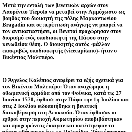
Μετά την εντολή των βενετικών αρχών στον
Λαυρέντιο Tiepolo να μεταβεί στην Αμμόχωστο ως
βοηθός του διοικητή της πόλης Μαρκαντωνίου
Bragadin και σε περίπτωση ανάγκης να μπορεί να
τον αντικαταστήσει, οι Βενετοί προχώρησαν στον
διορισμό ενός υποδιοικητή της Πάφου στην
κενωθείσα θέση. Ο διοικητής αυτός -μάλλον
επακριβώς υποδιοικητής (vicecapitano)- ήταν ο
Βικέντιος Μαλιπιέρο.
Ο Άγγελος Καλέπιος αναφέρει τα εξής σχετικά για
τον Βικέντιο Μαλιπιέρο: Όταν αναχώρησε η
οθωμανική αρμάδα από τον Φοίνικα, κατά τις 27
Ιουνίου 1570, έφθασε στην Πάφο την 1η Ιουλίου και
στις 2 Ιουλίου ειδοποιήθηκε η βενετική
διακυβέρνηση στη Λευκωσία. Όταν έφθασαν οι
εχθροί στην περιοχή Ακρωτηρίου αποβιβάστηκαν
και προχωρώντας έκαιγαν και κατέστρεφαν τα
πάντα φθάνοντας έως τα Πολεμίδια. Τότε έσπευσαν