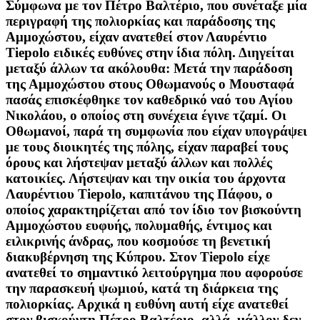
Σύμφωνα με τον Πέτρο Βαλτέριο, που συνέταξε μία
περιγραφή της πολιορκίας και παράδοσης της
Αμμοχώστου, είχαν ανατεθεί στον Λαυρέντιο
Tiepolo ειδικές ευθύνες στην ίδια πόλη. Διηγείται
μεταξύ άλλων τα ακόλουθα: Μετά την παράδοση
της Αμμοχώστου στους Οθωμανούς ο Μουσταφά
πασάς επισκέφθηκε τον καθεδρικό ναό του Αγίου
Νικολάου, ο οποίος στη συνέχεια έγινε τζαμί. Οι
Οθωμανοί, παρά τη συμφωνία που είχαν υπογράψει
με τους διοικητές της πόλης, είχαν παραβεί τους
όρους και λήστεψαν μεταξύ άλλων και πολλές
κατοικίες. Λήστεψαν και την οικία του άρχοντα
Λαυρέντιου Tiepolo, καπιτάνου της Πάφου, ο
οποίος χαρακτηρίζεται από τον ίδιο τον βισκούντη
Αμμοχώστου ευφυής, πολυμαθής, έντιμος και
ειλικρινής άνδρας, που κοσμούσε τη βενετική
διακυβέρνηση της Κύπρου. Στον Tiepolo είχε
ανατεθεί το σημαντικό λειτούργημα που αφορούσε
την παρασκευή ψωμιού, κατά τη διάρκεια της
πολιορκίας. Αρχικά η ευθύνη αυτή είχε ανατεθεί
στον βισκούντη Πέτρο Βαλτέριο, αλλά μάλλον δεν