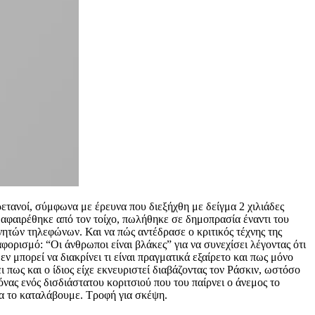
ρετανοί, σύμφωνα με έρευνα που διεξήχθη με δείγμα 2 χιλιάδες
 αφαιρέθηκε από τον τοίχο, πωλήθηκε σε δημοπρασία έναντι του
νητών τηλεφώνων. Και να πώς αντέδρασε ο κριτικός τέχνης της
ορισμό: “Οι άνθρωποι είναι βλάκες” για να συνεχίσει λέγοντας ότι
ν μπορεί να διακρίνει τι είναι πραγματικά εξαίρετο και πως μόνο
 πως και ο ίδιος είχε εκνευριστεί διαβάζοντας τον Ράσκιν, ωστόσο
νας ενός δισδιάστατου κοριτσιού που του παίρνει ο άνεμος το
 να το καταλάβουμε. Τροφή για σκέψη.