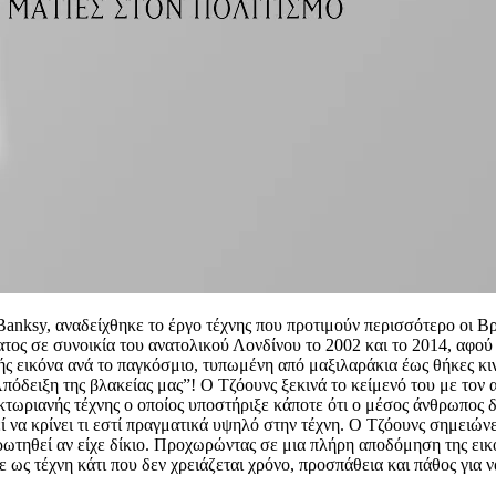
 Banksy, αναδείχθηκε το έργο τέχνης που προτιμούν περισσότερο οι Β
ος σε συνοικία του ανατολικού Λονδίνου το 2002 και το 2014, αφού
ής εικόνα ανά το παγκόσμιο, τυπωμένη από μαξιλαράκια έως θήκες κι
ειξη της βλακείας μας”! Ο Τζόουνς ξεκινά το κείμενό του με τον αφ
κτωριανής τέχνης ο οποίος υποστήριξε κάποτε ότι ο μέσος άνθρωπος δε
ί να κρίνει τι εστί πραγματικά υψηλό στην τέχνη. Ο Τζόουνς σημειώνει
ρωτηθεί αν είχε δίκιο. Προχωρώντας σε μια πλήρη αποδόμηση της εικό
με ως τέχνη κάτι που δεν χρειάζεται χρόνο, προσπάθεια και πάθος για