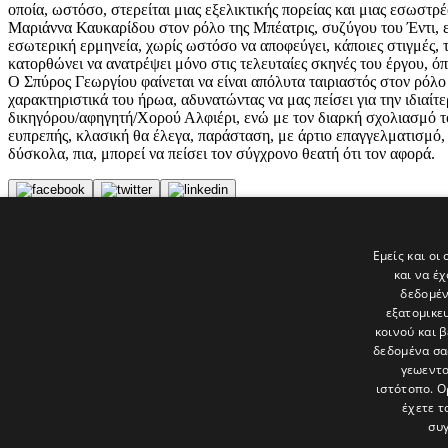
οποία, ωστόσο, στερείται μιας εξελικτικής πορείας και μιας εσωστ
Μαριάννα Καυκαρίδου στον ρόλο της Μπέατρις, συζύγου του Έντι, ε
εσωτερική ερμηνεία, χωρίς ωστόσο να αποφεύγει, κάποιες στιγμές, 
κατορθώνει να ανατρέψει μόνο στις τελευταίες σκηνές του έργου, ό
Ο Σπύρος Γεωργίου φαίνεται να είναι απόλυτα ταιριαστός στον ρόλο
χαρακτηριστικά του ήρωα, αδυνατώντας να μας πείσει για την ιδιαί
δικηγόρου/αφηγητή/Χορού Αλφιέρι, ενώ με τον διαρκή σχολιασμό το
ευπρεπής, κλασική θα έλεγα, παράσταση, με άρτιο επαγγελματισμό,
δύσκολα, πια, μπορεί να πείσει τον σύγχρονο θεατή ότι τον αφορά.
Tags
Εμείς και οι
ΕΞΩΣΤΗΣ
και να έ
ΘΕΑΤΡΟ
δεδομέν
εξατομικε
Τελευταία νέα
κοινού και 
δεδομένα σα
γεωεντο
ιστότοπο. Ο
έχετε τ
συγ
Το «Παράθυρο» είναι το πολιτιστικό ένθετο της εφημερίδας Πολίτης 