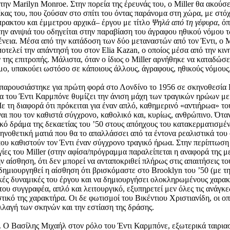
την Marilyn Monroe. Στην πορεία της έρευνάς του, ο Miller θα ακούσε
ίκας του, που ζούσαν στο σπίτι του όντας παράνομα στη χώρα, με στόχ
όπρακτου και έμμετρου αρχικά– έργου με τίτλο
Ψηλά από τη γέφυρα
, ό
 την ανιψιά του οδηγείται στην παραβίαση του άγραφου ηθικού νόμου
γένεια. Μέσα από την κατάδοση των δύο μεταναστών από τον Έντι, ο 
οτελεί την απάντησή του στον Elia Kazan, ο οποίος μέσα από την κι
 της επιτροπής. Μάλιστα, όταν ο ίδιος ο Miller αρνήθηκε να καταδώσ
όμο, υπακούει ωστόσο σε κάποιους άλλους, άγραφους, ηθικούς νόμους,
α παρουσιάστηκε για πρώτη φορά στο Λονδίνο το 1956 σε σκηνοθεσία 
 του Έντι Καρμπόνε θυμίζει την άνιση μάχη των τραγικών ηρώων με 
 Με τη διαφορά ότι πρόκειται για έναν απλό, καθημερινό «αντιήρωα» τ
ναι που τον καθιστά σύγχρονο, καθολικό και, κυρίως, ανθρώπινο. Ότα
ικό δράμα της δεκαετίας του ’50 στους απόηχους του κατακερματισμέ
ηνοθετική ματιά που θα το απαλλάσσει από τα έντονα ρεαλιστικά του
ς που καθιστούν τον Έντι έναν σύγχρονο τραγικό ήρωα. Στην περίπτωσ
γίες του Miller (στην αφίσα/πρόγραμμα παραλείπεται η αναφορά της 
την αίσθηση, ότι δεν μπορεί να ανταποκριθεί πλήρως στις απαιτήσεις 
μιουργηθεί η αίσθηση ότι βρισκόμαστε στο Brooklyn του ’50 (με την
κές δυναμικές του έργου και να δημιουργήσει ολοκληρωμένους χαρακτή
ου συγγραφέα, απλό και λειτουργικό, εξυπηρετεί μεν όλες τις ανάγκες
τικό της χαρακτήρα. Οι δε φωτισμοί του Βικέντιου Χριστιανίδη, οι 
λλαγή των σκηνών και την εστίαση της δράσης.
ς. Ο Βασίλης Μιχαήλ στον ρόλο του Έντι Καρμπόνε, εξωτερικά ταιρια