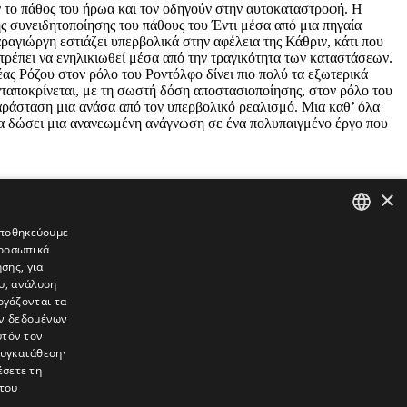
ύν το πάθος του ήρωα και τον οδηγούν στην αυτοκαταστροφή. Η
ς συνειδητοποίησης του πάθους του Έντι μέσα από μια πηγαία
ραγιώργη εστιάζει υπερβολικά στην αφέλεια της Κάθριν, κάτι που
ιτρέπει να ενηλικιωθεί μέσα από την τραγικότητα των καταστάσεων.
έας Ρόζου στον ρόλο του Ροντόλφο δίνει πιο πολύ τα εξωτερικά
νταποκρίνεται, με τη σωστή δόση αποστασιοποίησης, στον ρόλο του
παράσταση μια ανάσα από τον υπερβολικό ρεαλισμό. Μια καθ’ όλα
α να δώσει μια ανανεωμένη ανάγνωση σε ένα πολυπαιγμένο έργο που
×
 αποθηκεύουμε
προσωπικά
GREEK
σης, για
ENGLISH
υ, ανάλυση
ργάζονται τα
ών δεδομένων
υτόν τον
συγκατάθεση·
έσετε τη
του
συνεντεύξεις, συναντήσεις, ρεπορτάζ, ήχοι, εικόνες – κινούμενες