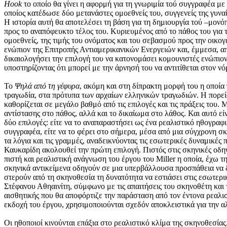
Hook
το οποίο θα γίνει η αφορμή για τη γνωριμία τού συγγραφέα με 
οποίος κατέδωσε δύο μετανάστες ομοεθνείς του, συγγενείς της γυνα
Η ιστορία αυτή θα αποτελέσει τη βάση για τη δημιουργία τού –μον
προς το αναπόφευκτο τέλος του. Κυριευμένος από το πάθος του για
ομοεθνείς, της τιμής του ονόματος και του σεβασμού προς την οικο
ενώπιον της Επιτροπής Αντιαμερικανικών Ενεργειών και, έμμεσα, απ
δικαιολογήσει την επιλογή του να κατονομάσει κομουνιστές ενώπιον
υποστηρίζοντας ότι μπορεί με την άρνησή του να αντιτίθεται στον ν
Το
Ψηλά από τη γέφυρα
, ακόμη και στη δίπρακτη μορφή του η οποί
τραγωδία, στα πρότυπα των αρχαίων ελληνικών τραγωδιών. Η πορεία
καθορίζεται σε μεγάλο βαθμό από τις επιλογές και τις πράξεις του.
αντίστασης στο πάθος, αλλά και το δικαίωμα στο λάθος. Και αυτό εί
δύο επιλογές: είτε να το αναπαραστήσει ως ένα ρεαλιστικό ηθογραφ
συγγραφέα, είτε να το φέρει στο σήμερα, μέσα από μια σύγχρονη σκ
τα λόγια και τις γραμμές, αναδεικνύοντας τις εσωτερικές δυναμικέ
Καυκαρίδη ακολουθεί την πρώτη επιλογή. Πιστός στις σκηνικές οδη
πιστή και ρεαλιστική ανάγνωση του έργου του Miller η οποία, έχω 
σκηνικά αντικείμενα οδηγούν σε μια υπερβάλλουσα προσπάθεια να δη
στερούν από τη σκηνοθεσία τη δυνατότητα να εστιάσει στις εσωτερι
Στέφανου Αθηαινίτη, σύμφωνο με τις απαιτήσεις του σκηνοθέτη και τ
αισθητικής που θα αποφόρτιζε την παράσταση από τον έντονα ρεαλισ
εκδοχή του έργου, χρησιμοποιούνται σχεδόν αποκλειστικά για την α
Οι ηθοποιοί κινούνται επάξια στο ρεαλιστικό κλίμα της σκηνοθεσία