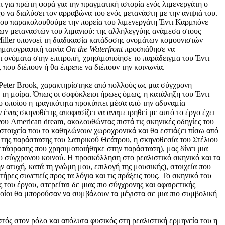
ι για πρώτη φορά για την πραγματική ιστορία ενός λιμενεργάτη ο
ο να διαλύσει τον αρραβώνα του ενός μετανάστη με την ανιψιά του.
που παρακολουθούμε την πορεία του λιμενεργάτη Έντι Καρμπόνε
 των μεταναστών του λιμανιού: της αλληλεγγύης ανάμεσα στους
Miller υπονοεί τη διαδικασία κατάδοσης ονομάτων κομουνιστών
νηματογραφική ταινία
On
the
Waterfront
προσπάθησε να
ει ονόματα στην επιτροπή, χρησιμοποίησε το παράδειγμα του Έντι
 που διέπουν ή θα έπρεπε να διέπουν την κοινωνία.
Peter Brook, χαρακτηρίστηκε από πολλούς ως μια σύγχρονη
τη μοίρα. Όπως οι σοφόκλειοι ήρωες όμως, η κατάληξη του Έντι
ου οποίου η τραγικότητα προκύπτει μέσα από την αδυναμία
ν ένας σκηνοθέτης αποφασίζει να αναμετρηθεί με αυτό το έργο έχει
νου American dream, ακολουθώντας πιστά τις σκηνικές οδηγίες του
 στοιχεία που το καθηλώνουν χωροχρονικά και θα εστιάζει πίσω από
η της παράστασης του Σατιρικού Θεάτρου, η σκηνοθεσία του Στέλιου
μετάφρασης που χρησιμοποιήθηκε στην παράσταση), μας δίνει μια
του σύγχρονου κοινού. Η προσκόλληση στο ρεαλιστικό σκηνικό και τα
 ατυχή, κατά τη γνώμη μου, επιλογή της μουσικής), στοιχεία που
ρες συνεπείς προς τα λόγια και τις πράξεις τους. Το σκηνικό του
 του έργου, στερείται δε μιας πιο σύγχρονης και αφαιρετικής
οποίοι θα μπορούσαν να συμβάλουν τα μέγιστα σε μια πιο συμβολική
στός στον ρόλο και απόλυτα φυσικός στη ρεαλιστική ερμηνεία του η