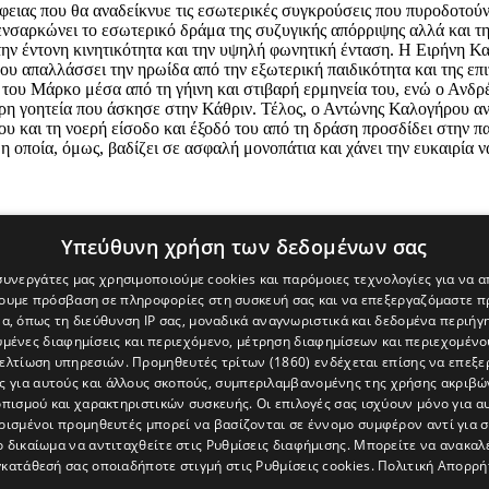
ρέφειας που θα αναδείκνυε τις εσωτερικές συγκρούσεις που πυροδοτο
νσαρκώνει το εσωτερικό δράμα της συζυγικής απόρριψης αλλά και τη
την έντονη κινητικότητα και την υψηλή φωνητική ένταση. Η Ειρήνη Κα
που απαλλάσσει την ηρωίδα από την εξωτερική παιδικότητα και της επ
 του Μάρκο μέσα από τη γήινη και στιβαρή ερμηνεία του, ενώ ο Ανδρ
τερη γοητεία που άσκησε στην Κάθριν. Τέλος, ο Αντώνης Καλογήρου α
υ και τη νοερή είσοδο και έξοδό του από τη δράση προσδίδει στην 
 η οποία, όμως, βαδίζει σε ασφαλή μονοπάτια και χάνει την ευκαιρί
Υπεύθυνη χρήση των δεδομένων σας
 συνεργάτες μας χρησιμοποιούμε cookies και παρόμοιες τεχνολογίες για να
χουμε πρόσβαση σε πληροφορίες στη συσκευή σας και να επεξεργαζόμαστε 
α, όπως τη διεύθυνση IP σας, μοναδικά αναγνωριστικά και δεδομένα περιήγη
υμένες διαφημίσεις και περιεχόμενο, μέτρηση διαφημίσεων και περιεχομένο
βελτίωση υπηρεσιών.
Προμηθευτές τρίτων (1860)
ενδέχεται επίσης να επεξε
ς για αυτούς και άλλους σκοπούς, συμπεριλαμβανομένης της χρήσης ακριβ
πισμού και χαρακτηριστικών συσκευής. Οι επιλογές σας ισχύουν μόνο για α
ρισμένοι προμηθευτές μπορεί να βασίζονται σε έννομο συμφέρον αντί για 
ο δικαίωμα να αντιταχθείτε στις
Ρυθμίσεις διαφήμισης
. Μπορείτε να ανακαλ
κατάθεσή σας οποιαδήποτε στιγμή στις
Ρυθμίσεις cookies
.
Πολιτική Απορρή
[Κύπρος] και του διαδικτυακού πόρταλ www.politis.com.cy. Ειδήσεις, 