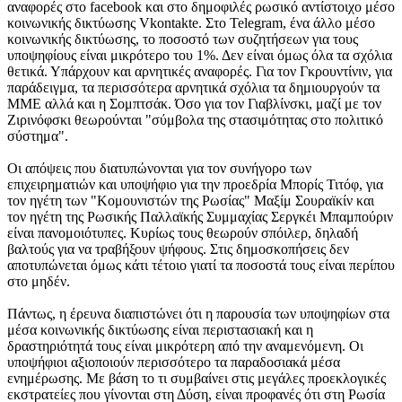
αναφορές στο facebook και στο δημοφιλές ρωσικό αντίστοιχο μέσο
κοινωνικής δικτύωσης Vkontakte. Στο Telegram, ένα άλλο μέσο
κοινωνικής δικτύωσης, το ποσοστό των συζητήσεων για τους
υποψηφίους είναι μικρότερο του 1%. Δεν είναι όμως όλα τα σχόλια
θετικά. Υπάρχουν και αρνητικές αναφορές. Για τον Γκρουντίνιν, για
παράδειγμα, τα περισσότερα αρνητικά σχόλια τα δημιουργούν τα
ΜΜΕ αλλά και η Σομπτσάκ. Όσο για τον Γιαβλίνσκι, μαζί με τον
Ζιρινόφσκι θεωρούνται "σύμβολα της στασιμότητας στο πολιτικό
σύστημα".
Οι απόψεις που διατυπώνονται για τον συνήγορο των
επιχειρηματιών και υποψήφιο για την προεδρία Μπορίς Τιτόφ, για
τον ηγέτη των "Κομουνιστών της Ρωσίας" Μαξίμ Σουραϊκίν και
τον ηγέτη της Ρωσικής Παλλαϊκής Συμμαχίας Σεργκέι Μπαμπούριν
είναι πανομοιότυπες. Κυρίως τους θεωρούν σπόιλερ, δηλαδή
βαλτούς για να τραβήξουν ψήφους. Στις δημοσκοπήσεις δεν
αποτυπώνεται όμως κάτι τέτοιο γιατί τα ποσοστά τους είναι περίπου
στο μηδέν.
Πάντως, η έρευνα διαπιστώνει ότι η παρουσία των υποψηφίων στα
μέσα κοινωνικής δικτύωσης είναι περιστασιακή και η
δραστηριότητά τους είναι μικρότερη από την αναμενόμενη. Οι
υποψήφιοι αξιοποιούν περισσότερο τα παραδοσιακά μέσα
ενημέρωσης. Με βάση το τι συμβαίνει στις μεγάλες προεκλογικές
εκστρατείες που γίνονται στη Δύση, είναι προφανές ότι στη Ρωσία