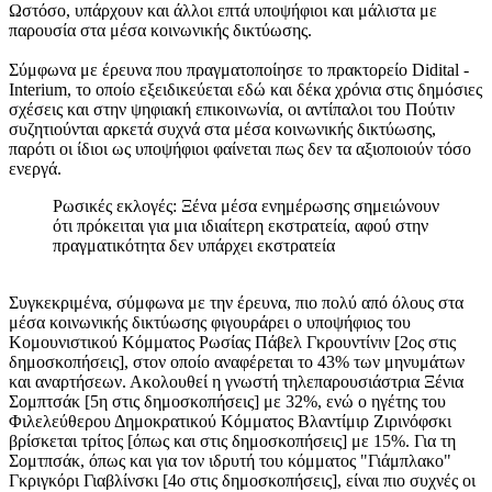
Ωστόσο, υπάρχουν και άλλοι επτά υποψήφιοι και μάλιστα με
παρουσία στα μέσα κοινωνικής δικτύωσης.
Σύμφωνα με έρευνα που πραγματοποίησε το πρακτορείο Didital -
Interium, το οποίο εξειδικεύεται εδώ και δέκα χρόνια στις δημόσιες
σχέσεις και στην ψηφιακή επικοινωνία, οι αντίπαλοι του Πούτιν
συζητιούνται αρκετά συχνά στα μέσα κοινωνικής δικτύωσης,
παρότι οι ίδιοι ως υποψήφιοι φαίνεται πως δεν τα αξιοποιούν τόσο
ενεργά.
Ρωσικές εκλογές: Ξένα μέσα ενημέρωσης σημειώνουν
ότι πρόκειται για μια ιδιαίτερη εκστρατεία, αφού στην
πραγματικότητα δεν υπάρχει εκστρατεία
Συγκεκριμένα, σύμφωνα με την έρευνα, πιο πολύ από όλους στα
μέσα κοινωνικής δικτύωσης φιγουράρει ο υποψήφιος του
Κομουνιστικού Κόμματος Ρωσίας Πάβελ Γκρουντίνιν [2ος στις
δημοσκοπήσεις], στον οποίο αναφέρεται το 43% των μηνυμάτων
και αναρτήσεων. Ακολουθεί η γνωστή τηλεπαρουσιάστρια Ξένια
Σομπτσάκ [5η στις δημοσκοπήσεις] με 32%, ενώ ο ηγέτης του
Φιλελεύθερου Δημοκρατικού Κόμματος Βλαντίμιρ Ζιρινόφσκι
βρίσκεται τρίτος [όπως και στις δημοσκοπήσεις] με 15%. Για τη
Σομτπσάκ, όπως και για τον ιδρυτή του κόμματος "Γιάμπλακο"
Γκριγκόρι Γιαβλίνσκι [4ο στις δημοσκοπήσεις], είναι πιο συχνές οι