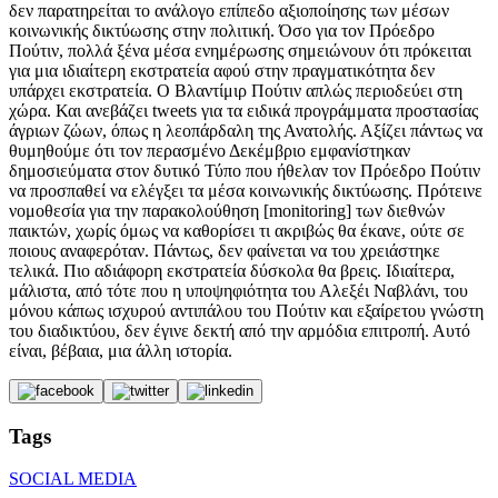
δεν παρατηρείται το ανάλογο επίπεδο αξιοποίησης των μέσων
κοινωνικής δικτύωσης στην πολιτική. Όσο για τον Πρόεδρο
Πούτιν, πολλά ξένα μέσα ενημέρωσης σημειώνουν ότι πρόκειται
για μια ιδιαίτερη εκστρατεία αφού στην πραγματικότητα δεν
υπάρχει εκστρατεία. Ο Βλαντίμιρ Πούτιν απλώς περιοδεύει στη
χώρα. Και ανεβάζει tweets για τα ειδικά προγράμματα προστασίας
άγριων ζώων, όπως η λεοπάρδαλη της Ανατολής. Αξίζει πάντως να
θυμηθούμε ότι τον περασμένο Δεκέμβριο εμφανίστηκαν
δημοσιεύματα στον δυτικό Τύπο που ήθελαν τον Πρόεδρο Πούτιν
να προσπαθεί να ελέγξει τα μέσα κοινωνικής δικτύωσης. Πρότεινε
νομοθεσία για την παρακολούθηση [monitoring] των διεθνών
παικτών, χωρίς όμως να καθορίσει τι ακριβώς θα έκανε, ούτε σε
ποιους αναφερόταν. Πάντως, δεν φαίνεται να του χρειάστηκε
τελικά. Πιο αδιάφορη εκστρατεία δύσκολα θα βρεις. Ιδιαίτερα,
μάλιστα, από τότε που η υποψηφιότητα του Αλεξέι Ναβλάνι, του
μόνου κάπως ισχυρού αντιπάλου του Πούτιν και εξαίρετου γνώστη
του διαδικτύου, δεν έγινε δεκτή από την αρμόδια επιτροπή. Αυτό
είναι, βέβαια, μια άλλη ιστορία.
Tags
SOCIAL MEDIA