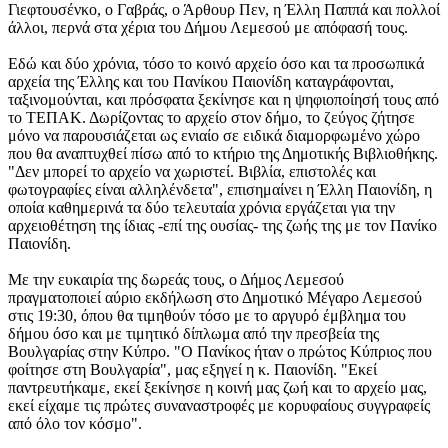
Γιεφτουσένκο, ο Γαβράς, ο Άρθουρ Πεν, η Έλλη Παππά και πολλοί
άλλοι, περνά στα χέρια του Δήμου Λεμεσού με απόφασή τους.
Εδώ και δύο χρόνια, τόσο το κοινό αρχείο όσο και τα προσωπικά
αρχεία της Έλλης και του Πανίκου Παιονίδη καταγράφονται,
ταξινομούνται, και πρόσφατα ξεκίνησε και η ψηφιοποίησή τους από
το ΤΕΠΑΚ. Δωρίζοντας το αρχείο στον δήμο, το ζεύγος ζήτησε
μόνο να παρουσιάζεται ως ενιαίο σε ειδικά διαμορφωμένο χώρο
που θα αναπτυχθεί πίσω από το κτήριο της Δημοτικής Βιβλιοθήκης.
"Δεν μπορεί το αρχείο να χωριστεί. Βιβλία, επιστολές και
φωτογραφίες είναι αλληλένδετα", επισημαίνει η Έλλη Παιονίδη, η
οποία καθημερινά τα δύο τελευταία χρόνια εργάζεται για την
αρχειοθέτηση της ίδιας -επί της ουσίας- της ζωής της με τον Πανίκο
Παιονίδη.
Με την ευκαιρία της δωρεάς τους, ο Δήμος Λεμεσού
πραγματοποιεί αύριο εκδήλωση στο Δημοτικό Μέγαρο Λεμεσού
στις 19:30, όπου θα τιμηθούν τόσο με το αργυρό έμβλημα του
δήμου όσο και με τιμητικό δίπλωμα από την πρεσβεία της
Βουλγαρίας στην Κύπρο. "Ο Πανίκος ήταν ο πρώτος Κύπριος που
φοίτησε στη Βουλγαρία", μας εξηγεί η κ. Παιονίδη. "Εκεί
παντρευτήκαμε, εκεί ξεκίνησε η κοινή μας ζωή και το αρχείο μας,
εκεί είχαμε τις πρώτες συναναστροφές με κορυφαίους συγγραφείς
από όλο τον κόσμο".