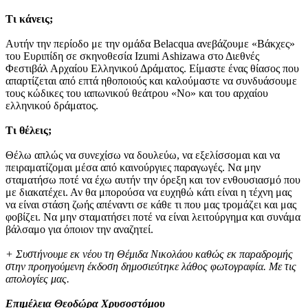
Τι κάνεις;
Αυτήν την περίοδο με την ομάδα Belacqua ανεβάζουμε «Βάκχες»
του Ευριπίδη σε σκηνοθεσία Izumi Ashizawa στο Διεθνές
Φεστιβάλ Αρχαίου Ελληνικού Δράματος. Είμαστε ένας θίασος που
απαρτίζεται από επτά ηθοποιούς και καλούμαστε να συνδυάσουμε
τους κώδικες του ιαπωνικού θεάτρου «Νο» και του αρχαίου
ελληνικού δράματος.
Τι θέλεις;
Θέλω απλώς να συνεχίσω να δουλεύω, να εξελίσσομαι και να
πειραματίζομαι μέσα από καινούργιες παραγωγές. Να μην
σταματήσω ποτέ να έχω αυτήν την όρεξη και τον ενθουσιασμό που
με διακατέχει. Αν θα μπορούσα να ευχηθώ κάτι είναι η τέχνη μας
να είναι στάση ζωής απέναντι σε κάθε τι που μας τρομάζει και μας
φοβίζει. Να μην σταματήσει ποτέ να είναι λειτούργημα και συνάμα
βάλσαμο για όποιον την αναζητεί.
+ Συστήνουμε εκ νέου τη Θέμιδα Νικολάου καθώς εκ παραδρομής
στην προηγούμενη έκδοση δημοσιεύτηκε λάθος φωτογραφία. Με τις
απολογίες μας.
Επιμέλεια Θεοδώρα Χρυσοστόμου