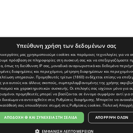
Υπεύθυνη χρήση των δεδομένων σας
 συνεργάτες μας χρησιμοποιούμε cookies και παρόμοιες τεχνολογίες για να
χουμε πρόσβαση σε πληροφορίες στη συσκευή σας και να επεξεργαζόμαστε 
α, όπως τη διεύθυνση IP σας, μοναδικά αναγνωριστικά και δεδομένα περιήγη
υμένες διαφημίσεις και περιεχόμενο, μέτρηση διαφημίσεων και περιεχομένο
βελτίωση υπηρεσιών.
Προμηθευτές τρίτων (1860)
ενδέχεται επίσης να επεξε
ς για αυτούς και άλλους σκοπούς, συμπεριλαμβανομένης της χρήσης ακριβ
πισμού και χαρακτηριστικών συσκευής. Οι επιλογές σας ισχύουν μόνο για α
ρισμένοι προμηθευτές μπορεί να βασίζονται σε έννομο συμφέρον αντί για 
ο δικαίωμα να αντιταχθείτε στις
Ρυθμίσεις διαφήμισης
. Μπορείτε να ανακαλ
κατάθεσή σας οποιαδήποτε στιγμή στις
Ρυθμίσεις cookies
.
Πολιτική Απορρή
[Κύπρος] και του διαδικτυακού πόρταλ www.politis.com.cy. Ειδήσεις, 
τρο, δεν χάνουμε το δάσος.
ΑΠΟΔΟΧΗ 🍪 ΚΑΙ ΣΥΝΕΧΕΙΑ ΣΤΗ ΣΕΛΙΔΑ
ΑΠΌΡΡΙΨΗ ΌΛΩΝ
ΕΜΦΑΝΙΣΗ ΛΕΠΤΟΜΕΡΕΙΩΝ