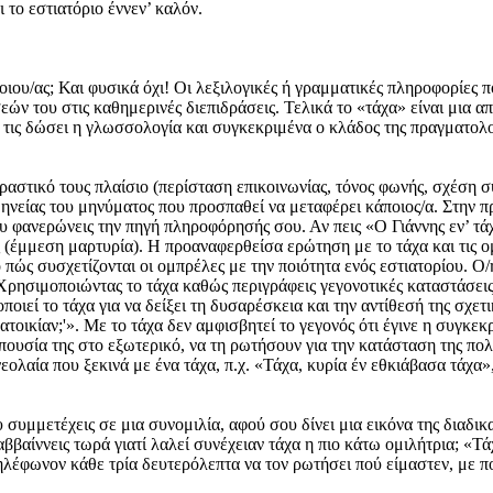
 το εστιατόριο έννεν’ καλόν.
οιου/ας; Και φυσικά όχι! Οι λεξιλογικές ή γραμματικές πληροφορίες π
ν του στις καθημερινές διεπιδράσεις. Τελικά το «τάχα» είναι μια α
 τις δώσει η γλωσσολογία και συγκεκριμένα ο κλάδος της πραγματολογ
αστικό τους πλαίσιο (περίσταση επικοινωνίας, τόνος φωνής, σχέση συ
νείας του μηνύματος που προσπαθεί να μεταφέρει κάποιος/α. Στην πρ
ου φανερώνεις την πηγή πληροφόρησής σου. Αν πεις «Ο Γιάννης εν’ τάχ
ος (έμμεση μαρτυρία). Η προαναφερθείσα ερώτηση με το τάχα και τις ο
 πώς συσχετίζονται οι ομπρέλες με την ποιότητα ενός εστιατορίου. 
 Χρησιμοποιώντας το τάχα καθώς περιγράφεις γεγονοτικές καταστάσει
εί το τάχα για να δείξει τη δυσαρέσκεια και την αντίθεσή της σχετι
κατοικίαν;'». Με το τάχα δεν αμφισβητεί το γεγονός ότι έγινε η συγκ
πουσία της στο εξωτερικό, να τη ρωτήσουν για την κατάσταση της πο
ολαία που ξεκινά με ένα τάχα, π.χ. «Τάχα, κυρία έν εθκιάβασα τάχα»
 συμμετέχεις σε μια συνομιλία, αφού σου δίνει μια εικόνα της διαδικα
ββαίννεις τωρά γιατί λαλεί συνέχειαν τάχα η πιο κάτω ομιλήτρια; «Τ
 τηλέφωνον κάθε τρία δευτερόλεπτα να τον ρωτήσει πού είμαστεν, με