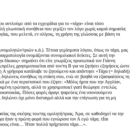
ου αντλούμε από τα εγχειρίδια για το «τάχα» είναι τόσο
πλή γλωσσική συνήθεια που γεμίζει τον λόγο χωρίς καμιά σημασία;
ίας, που μελετά, εν ολίγοις, τη χρήση της γλώσσας με βάση τα
νομιλητών/τριών κ.ά.). Τέτοια γεμίσματα λόγου, όπως το τάχα, μας
αγματολογία ονομάζονται συνομιλιακοί δείκτες. Σε αυτή την
α δίκαιος» σημαίνει ότι είτε γνωρίζεις προσωπικά τον Γιάννη
μπρέλες χρησιμοποιείται από τον/τη Β για να ζητήσει εξηγήσεις ώστε
Ο/η Α γρήγορα κατάλαβε το ζητούμενο και απάντησε «Τάχα (= δηλαδή)
ς δηλώνεις συνήθως τη στάση σου, ενώ σε βοηθά να εξασφαλίσεις τη
κά με ένα περιστατικό που έζησε: «Μόλις ήρτα που την Αγγλίαν,
εκριμένη ερώτηση, αλλά το χρησιμοποιεί γιατί θεώρησε εντελώς
λυκατοικίας. Πόσες φορές άραγε ψαρεύεις ένα υπονοούμενο
, δηλώνει όχι μόνο δισταγμό αλλά και την επίγνωση για τη μη
σίας της σκέψης του/της ομιλητή/τριας. Άρα, σε καθοδηγεί να την
άχα ήταν η πρώτη φορά που εγνώρισα τον Α εγώ τάχα, τžαι
 ποιους είναι… Ήταν πολλά πρήχτισσα τάχα…».