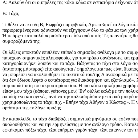
Α: Λαλούν ότι οι ομπρέλες της κόκα-κόλα σε εστιατόρια δείχνουν ότι
Β: Τάχα;
Τι θέλει να πει ο/η Β; Εκφράζει αμφιβολία; Αμφισβητεί τα λόγια κάπ
περιορισμένες που αδυνατούν να εξηγήσουν όλο το φάσμα των χρήσεώ
Ή υπάρχει κάτι πολύ περισσότερο πίσω από αυτό; Τις απαντήσεις θα
συμφραζόμενά της.
Οι λέξεις αποκτούν επιπλέον επίπεδα σημασίας ανάλογα με το συμφρ
παρέχουν σημαντικές πληροφορίες για τον τρόπο οργάνωσης και ερμη
κατηγορία ανήκει λοιπόν και το τάχα. Βάζοντας το τάχα στα λόγια σ
(αυτόπτης μάρτυρας) είτε ακούγεται / φημολογείται πως είναι δίκαι
να μπορέσει να ακολουθήσει το σκεπτικό του/της A αναφορικά με το
ότι δεν έδωσε λεφτά ο εστιάτορας για διακόσμηση και εξοπλισμό».
συμπαράσταση του ακροατηρίου σου. Η πιο κάτω ομιλήτρια χρησιμοποι
είπαν μου τάχα (κάποιοι γείτονες μου) 'Εν’ ούλλα καλά με την πολυ
απρόσμενο και αγενές, αντί να την καλωσορίσουν μετά από μακρά α
χρησιμοποιώντας το τάχα; π.χ. «Επήεν τάχα Αθήναν ο Κώστας;». Η νε
ορθότητα της εν λόγω πράξης.
Εν κατακλείδι, το τάχα διαβιβάζει σημαντικά μηνύματα σε εσένα που
ακολουθήσεις και να την ερμηνεύσεις με τον ανάλογο τρόπο. Καταλα
εφκήκαμεν πόξω τάχα, τžαι επήαμεν γυρόν τάχα, τžαι έπιαννεν τον