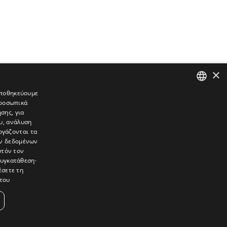
×
 αποθηκεύουμε
προσωπικά
GREEK
σης, για
ENGLISH
υ, ανάλυση
ργάζονται τα
ών δεδομένων
υτόν τον
συγκατάθεση·
έσετε τη
του
συνεντεύξεις, συναντήσεις, ρεπορτάζ, ήχοι, εικόνες – κινούμενες