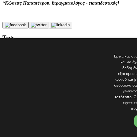
*Κώστας Παπαπέτρου, [πραγματολόγος - εκπαιδευτικός]
Tags
ΓΛΩΣΣΟΕΠΙΣΤΗΜΗ
Γλώσσα
Εμείς και οι
Κληρίδης
και να έ
politis
δεδομέν
εξατομικε
Τελευταία νέα
κοινού και 
δεδομένα σα
γεωεντο
ιστότοπο. Ο
έχετε τ
συγ
Το «Παράθυρο» είναι το πολιτιστικό ένθετο της εφημερίδας Πολίτης 
και στατικές, κριτικές προσεγγίσεις, λοξές ματιές. Βλέπουμε το δέν
Ακολουθήστε μας στα social