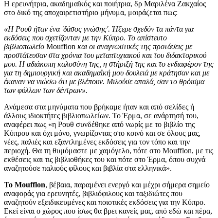
Η ερευνήτρια, ακαδημαϊκός και ποιήτρια, δρ Μαριλένα Ζακχαίος
στο δικό της αποχαιρετιστήριο μήνυμα, μοιράζεται πως:
«Η Ρουθ ήταν ένα 'δάσος γνώσης'. Ήξερε σχεδόν τα πάντα για
εκδόσεις που σχετίζονταν με την Κύπρο. Το απίστευτο
βιβλιοπωλείο
Moufflon
και οι αναγνωστικές της προτάσεις με
προστάτευσαν στα χρόνια του μεταπτυχιακού και του διδακτορικού
μου. Η αδιάκοπη καλοσύνη της, η στήριξή της και το ενδιαφέρον της
για τη δημιουργική και ακαδημαϊκή μου δουλειά με κράτησαν και με
έκαναν να νιώσω ότι με βλέπουν. Μιλούσε απαλά, σαν το θρόισμα
των φύλλων των δέντρων».
Ανάμεσα στα μηνύματα που βρήκαμε ήταν και από σελίδες ή
άλλους ιδιοκτήτες βιβλιοπωλείων. Το Έρμα, σε ανάρτησή του,
αναφέρει πως «η Ρουθ συνδέθηκε από νωρίς με το βιβλίο της
Κύπρου και όχι μόνο, γνωρίζοντας στο κοινό και σε όλους μας,
νέες, παλιές και εξαντλημένες εκδόσεις για τον τόπο και την
περιοχή. Θα τη θυμόμαστε με χαμόγελο, πότε στο Moufflon, με τις
εκθέσεις και τις βιβλιοθήκες του και πότε στο Έρμα, όπου συχνά
αναζητούσε παλιούς φίλους και βιβλία στα ελληνικά».
Το Moufflon
, βέβαια, παραμένει ενεργό και μέχρι σήμερα σημείο
αναφοράς για ερευνητές, βιβλιόφιλους και ταξιδιώτες που
αναζητούν εξειδικευμένες και ποιοτικές εκδόσεις για την Κύπρο.
Εκεί είναι ο χώρος που ίσως θα βρει κανείς μας, από εδώ και πέρα,