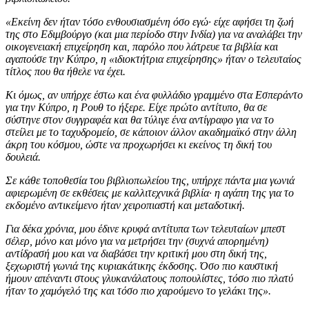
«Εκείνη δεν ήταν τόσο ενθουσιασμένη όσο εγώ· είχε αφήσει τη ζωή
της στο Εδιμβούργο (και μια περίοδο στην Ινδία) για να αναλάβει την
οικογενειακή επιχείρηση και, παρόλο που λάτρευε τα βιβλία και
αγαπούσε την Κύπρο, η «ιδιοκτήτρια επιχείρησης» ήταν ο τελευταίος
τίτλος που θα ήθελε να έχει.
Κι όμως, αν υπήρχε έστω και ένα φυλλάδιο γραμμένο στα Εσπεράντο
για την Κύπρο, η Ρουθ το ήξερε. Είχε πρώτο αντίτυπο, θα σε
σύστηνε στον συγγραφέα και θα τύλιγε ένα αντίγραφο για να το
στείλει με το ταχυδρομείο, σε κάποιον άλλον ακαδημαϊκό στην άλλη
άκρη του κόσμου, ώστε να προχωρήσει κι εκείνος τη δική του
δουλειά.
Σε κάθε τοποθεσία του βιβλιοπωλείου της, υπήρχε πάντα μια γωνιά
αφιερωμένη σε εκθέσεις με καλλιτεχνικά βιβλία· η αγάπη της για το
εκδομένο αντικείμενο ήταν χειροπιαστή και μεταδοτική.
Για δέκα χρόνια, μου έδινε κρυφά αντίτυπα των τελευταίων μπεστ
σέλερ, μόνο και μόνο για να μετρήσει την (συχνά απορημένη)
αντίδρασή μου και να διαβάσει την κριτική μου στη δική της,
ξεχωριστή γωνιά της κυριακάτικης έκδοσης. Όσο πιο καυστική
ήμουν απέναντι στους γλυκανάλατους ποπουλίστες, τόσο πιο πλατύ
ήταν το χαμόγελό της και τόσο πιο χαρούμενο το γελάκι της».