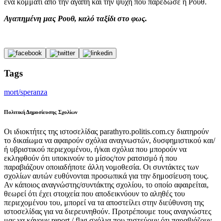
ένα κομμάτι από την αγάπη και την ψυχή που παρέδωσε η Ρουθ.
Αγαπημένη μας Ρουθ, καλό ταξίδι στο φως.
Tags
mort/speranza
Πολιτική Δημοσίευσης Σχολίων
Οι ιδιοκτήτες της ιστοσελίδας parathyro.politis.com.cy διατηρούν
το δικαίωμα να αφαιρούν σχόλια αναγνωστών, δυσφημιστικού και/
ή υβριστικού περιεχομένου, ή/και σχόλια που μπορούν να
εκληφθούν ότι υποκινούν το μίσος/τον ρατσισμό ή που
παραβιάζουν οποιαδήποτε άλλη νομοθεσία. Οι συντάκτες των
σχολίων αυτών ευθύνονται προσωπικά για την δημοσίευση τους.
Αν κάποιος αναγνώστης/συντάκτης σχολίου, το οποίο αφαιρείται,
θεωρεί ότι έχει στοιχεία που αποδεικνύουν το αληθές του
περιεχομένου του, μπορεί να τα αποστείλει στην διεύθυνση της
ιστοσελίδας για να διερευνηθούν. Προτρέπουμε τους αναγνώστες
μας να κάνουν report / flag σχόλια που πιστεύουν ότι παραβιάζουν