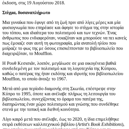
έκδοση, στις 19 Αυγούστου 2018.
Στίγμα, δυσαναπλήρωτο
Μια γυναίκα που έφυγε από τη ζωή πριν από λίγες μέρες και μία
φυσιογνωμία που επηρέασε και άφησε το στίγμα της στην ιστορία
του τόπου, και ιδιαίτερα του πολιτισμού και των τεχνών. Ένας
άνθρωπος που ενδιαφερόταν, νοιαζόταν και μπορούσε να πει κανείς
πως έμοιαζε σαν αυτή τη φωτογραφία, μία ανατολή ηλίου που
μοίραζε το φως της με όσους επισκέπτονταν το βιβλιοπωλείο που
διαχειριζόταν, το Moufflon.
Η Ρουθ Κεσισιάν, λοιπόν, μεγάλωσε σε μια οικογένεια βαθιά
συνδεδεμένη με τον πολιτισμό και τη λογοτεχνία της Κύπρου,
καθώς ο πατέρας της ήταν εκδότης και ιδρυτής του βιβλιοπωλείου
Moufflon, το οποίο άνοιξε το 1967.
Μετά από μια περίοδο διαμονής στη Σκωτία, επέστρεψε στην
Κύπρο το 1995, όποτε και ανέλαβε πλήρως τη λειτουργία του
βιβλιοπωλείου, συνεχίζοντας το όραμα του πατέρα της,
διατηρώντας έναν χώρο πολιτισμού και γνώσης που συνδέθηκε
στενά με την τοπική και διεθνή κοινότητα.
Λίγο καιρό μετά που ανέλαβε, έως το 2020, η ίδια επιμελήθηκε
σειρά εκθέσεων καλλιτεχνικού βιβλίου (
Artist's Book Exhibitions
),