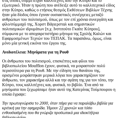
στις οποίες συμμετείχαν καλλιτέχνες από την Κύπρο και το
εξωτερικό. Ήταν η πρώτη που ανέδειξε αυτό το καλλιτεχνικό είδος
στην Κύπρο, καθώς ο ετήσιος θεσμός Εκθέσεων Βιβλίων Τέχνης
ήταν μία δίοδος όπου έγιναν ουσιαστικές συνέργειες μεταξύ
ανθρώπων του πολιτισμού, όπως με τον επί χρόνια συνεργάτη και
φίλο/σύμμαχό της, Χορστ Βάγιερσταλ και σημαντικών
πολιτισμικών ιδρυμάτων [π.χ. Ινστιτούτο Γκαίτε Κύπρου],
σύμφωνα με το αποχαιρετιστήριο μήνυμα της Σχολής Καλών και
Εφαρμοσμένων Τεχνών του ΤΕΠΑΚ. Τα παραπάνω, όμως, είναι
μόνο μία γενική εικόνα του έργου της.
Ανιδιοτέλεια: Μηνύματα για τη Ρουθ
Οι άνθρωποι του πολιτισμού, επισκέπτες και φίλοι του
βιβλιοπωλείου Moufflon έχουν, φυσικά, να μοιραστούν πολύ
περισσότερα για τη Ρουθ. Με την είδηση του θανάτου της,
ορισμένοι μοιράστηκαν μερικά λόγια που χαρακτηρίζουν τον
άνθρωπο, τον χαρακτήρα αλλά και την αγάπη της για τον τόπο, την
Κύπρο, τους καλλιτέχνες και, φυσικά, το βιβλίο. Ένα από τα
μηνύματα που ξεχωρίσαμε ήταν αυτό της Κατερίνας Τούμπουρου η
οποία έγραψε:
Την πρωτογνώρισα το 2000, όταν πήγα για να παραλάβω βιβλία για
κριτική για την εφημερίδα. Ήμουν 22 χρονών και τόσο
ενθουσιασμένη που θα γνώριζα προσωπικά μια ιδιοκτήτρια
βιβλιοπωλείου.