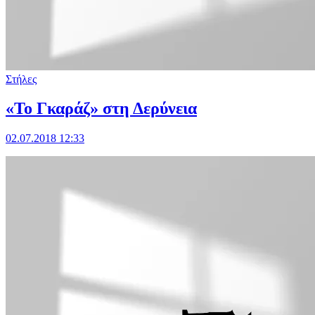
Στήλες
«To Γκαράζ» στη Δερύνεια
02.07.2018 12:33