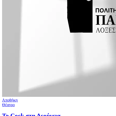
Αποθήκη
Θέατρο
Το Cock στη Δερύνεια