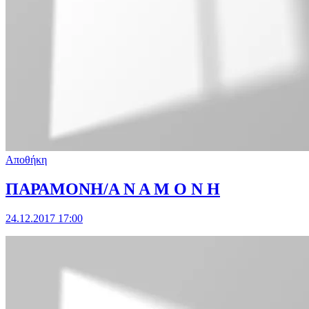
Αποθήκη
ΠΑΡΑΜΟΝΗ/Α Ν Α Μ Ο Ν Η
24.12.2017 17:00