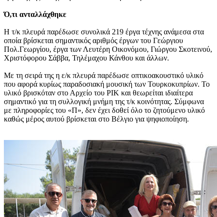
Ό,τι ανταλλάχθηκε
Η τ/κ πλευρά παρέδωσε συνολικά 219 έργα τέχνης ανάμεσα στα
οποία βρίσκεται σημαντικός αριθμός έργων του Γεώργιου
Πολ.Γεωργίου, έργα των Λευτέρη Οικονόμου, Γιώργου Σκοτεινού,
Χριστόφορου Σάββα, Τηλέμαχου Κάνθου και άλλων.
Με τη σειρά της η ε/κ πλευρά παρέδωσε οπτικοακουστικό υλικό
που αφορά κυρίως παραδοσιακή μουσική των Τουρκοκυπρίων. Το
υλικό βρισκόταν στο Αρχείο του ΡΙΚ και θεωρείται ιδιαίτερα
σημαντικό για τη συλλογική μνήμη της τ/κ κοινότητας. Σύμφωνα
με πληροφορίες του «Π», δεν έχει δοθεί όλο το ζητούμενο υλικό
καθώς μέρος αυτού βρίσκεται στο Βέλγιο για ψηφιοποίηση.