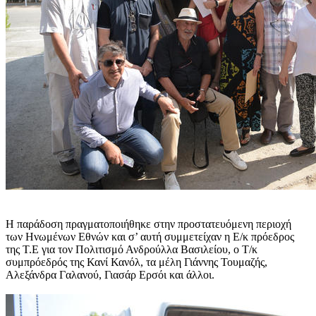
Η παράδοση πραγματοποιήθηκε στην προστατευόμενη περιοχή
των Ηνωμένων Εθνών και σ’ αυτή συμμετείχαν η Ε/κ πρόεδρος
της Τ.Ε για τον Πολιτισμό Ανδρούλλα Βασιλείου, ο Τ/κ
συμπρόεδρός της Κανί Κανόλ, τα μέλη Γιάννης Τουμαζής,
Αλεξάνδρα Γαλανού, Γιασάρ Ερσόι και άλλοι.