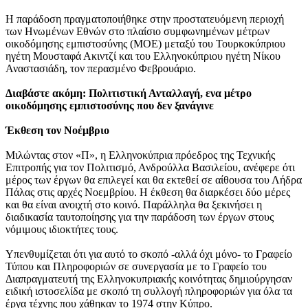
Η παράδοση πραγματοποιήθηκε στην προστατευόμενη περιοχή
των Ηνωμένων Εθνών στο πλαίσιο συμφωνημένων μέτρων
οικοδόμησης εμπιστοσύνης (ΜΟΕ) μεταξύ του Τουρκοκύπριου
ηγέτη Μουσταφά Ακιντζί και του Ελληνοκύπριου ηγέτη Νίκου
Αναστασιάδη, τον περασμένο Φεβρουάριο.
Διαβάστε ακόμη: Πολιτιστική Ανταλλαγή, ενα μέτρο
οικοδόμησης εμπιστοσύνης που δεν ξανάγινε
Έκθεση τον Νοέμβριο
Μιλώντας στον «Π», η Ελληνοκύπρια πρόεδρος της Τεχνικής
Επιτροπής για τον Πολιτισμό, Ανδρούλλα Βασιλείου, ανέφερε ότι
μέρος των έργων θα επιλεγεί και θα εκτεθεί σε αίθουσα του Λήδρα
Πάλας στις αρχές Νοεμβρίου. Η έκθεση θα διαρκέσει δύο μέρες
και θα είναι ανοιχτή στο κοινό. Παράλληλα θα ξεκινήσει η
διαδικασία ταυτοποίησης για την παράδοση των έργων στους
νόμιμους ιδιοκτήτες τους.
Υπενθυμίζεται ότι για αυτό το σκοπό -αλλά όχι μόνο- το Γραφείο
Τύπου και Πληροφοριών σε συνεργασία με το Γραφείο του
Διαπραγματευτή της Ελληνοκυπριακής κοινότητας δημιούργησαν
ειδική ιστοσελίδα με σκοπό τη συλλογή πληροφοριών για όλα τα
έργα τέχνης που χάθηκαν το 1974 στην Κύπρο.