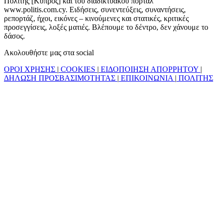
Πολίτης [Κύπρος] και του διαδικτυακού πόρταλ
www.politis.com.cy. Ειδήσεις, συνεντεύξεις, συναντήσεις,
ρεπορτάζ, ήχοι, εικόνες – κινούμενες και στατικές, κριτικές
προσεγγίσεις, λοξές ματιές. Βλέπουμε το δέντρο, δεν χάνουμε το
δάσος.
Ακολουθήστε μας στα social
ΟΡΟΙ ΧΡΗΣΗΣ
|
COOKIES
|
ΕΙΔΟΠΟΙΗΣΗ ΑΠΟΡΡΗΤΟΥ
|
ΔΗΛΩΣΗ ΠΡΟΣΒΑΣΙΜΟΤΗΤΑΣ
|
ΕΠΙΚΟΙΝΩΝΙΑ
|
ΠΟΛΙΤΗΣ