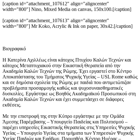
[caption id="attachment_107612" align="aligncenter"
width="800"]
Νino, Mixed Media on canvas, 150x100.[/caption]
[caption id="attachment_107613" align="aligncenter"
width="800"]
Mr Koko, Acrylic & Ink on paper, 30x42.[/caption]
Βιογραφικό
Η Κατερίνα Αχιλλέως είναι κάτοχος Πτυχίου Καλών Τεχνών και
κάτοχος Μεταπτυχιακού στην Εικαστική Θεραπεία από την
Ακαδημία Καλών Τεχνών της Ρώμης. Έχει εργαστεί στο Κέντρο
Αποκατάστασης του Τμήματος Ψυχικής Υγείας – USL Rome καθώς
και σε δημόσια σχολεία της Ρώμης με παιδιά που αντιμετώπιζαν
προβλήματα προσαρμογής καθώς και ψυχοσυναισθηματικές
δυσκολίες. Εργάστηκε ως Βοηθός Ακαδημαϊκού Προσωπικού στη
Ακαδημία Καλών Τεχνών και έχει συμμετάσχει σε διάφορες
εκθέσεις.
Με την επιστροφή της στην Κύπρο εργάστηκε με την Ομάδα
Άμεσης Παρέμβασης – Υπουργείο Παιδείας και Πολιτισμού –
παρέχει υπηρεσίες Εικαστικής Θεραπείας στις Υπηρεσίες Ψυχικής
Υγείας – Υπουργείο Υγείας στα τμήματα των Υπηρεσιών Ψυχικής
Υγείας Παιδιών και Εφήβων, Προμηθέα, Κέντρο Ημέρας –