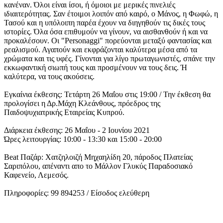
κανέναν. Όλοι είναι ίσοι, ή όμοιοι με μερικές πινελιές
ιδιαιτερότητας. Σαν έτοιμοι λοιπόν από καιρό, ο Μάνος, η Φωφώ, η
Τασού και η υπόλοιπη παρέα έχουν να διηγηθούν τις δικές τους
ιστορίες. Όλα όσα επιθυμούν να γίνουν, να αισθανθούν ή και να
προκαλέσουν. Οι "Personaggi" πορεύονται μεταξύ φαντασίας και
ρεαλισμού. Αγαπούν και εκφράζονται καλύτερα μέσα από τα
χρώματα και τις υφές. Γίνονται για λίγο πρωταγωνιστές, σπάνε την
εκκωφαντική σιωπή τους και προσμένουν να τους δεις. Ή
καλύτερα, να τους ακούσεις.
Εγκαίνια έκθεσης: Τετάρτη 26 Μαΐου στις 19:00 / Την έκθεση θα
προλογίσει η Δρ.Μάχη Κλεάνθους, πρόεδρος της
Παιδοψυχιατρικής Εταιρείας Κυπρού.
Διάρκεια έκθεσης: 26 Μαΐου - 2 Ιουνίου 2021
Ώρες λειτουργίας: 10:00 - 13:30 και 15:00 - 20:00
Beat Παζάρ: Χατζηλοιζή Μηχαηλίδη 20, πάροδος Πλατείας
Σαριπόλου, απέναντι απο το Μάλλον Γλυκύς Παραδοσιακό
Καφενείο, Λεμεσός.
Πληροφορίες: 99 894253 / Είσοδος ελεύθερη