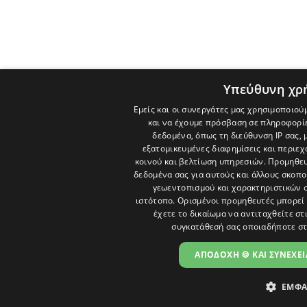
Υπεύθυνη χρ
Εμείς και οι συνεργάτες μας χρησιμοποιού
και να έχουμε πρόσβαση σε πληροφορί
δεδομένα, όπως τη διεύθυνση IP σας, 
εξατομικευμένες διαφημίσεις και περιε
κοινού και βελτίωση υπηρεσιών.
Προμηθευ
δεδομένα σας για αυτούς και άλλους σκο
γεωεντοπισμού και χαρακτηριστικών σ
ιστότοπο. Ορισμένοι προμηθευτές μπορεί 
έχετε το δικαίωμα να αντιταχθείτε στ
συγκατάθεσή σας οποιαδήποτε στ
ΑΠΟΔΟΧΗ 🍪 ΚΑΙ ΣΥΝΕΧΕΙ
ΕΜΦΑ