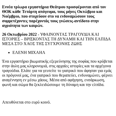
Εννέα τρίωρα εργαστήρια Θεάτρου προσφέρονται από τον
ΘΟΚ κάθε Τετάρτη απόγευμα, τους μήνες Οκτώβριο και
Νοέμβριο, που στοχεύουν στο να ενδυναμώσουν τους
συμμετέχοντες παρέχοντάς τους γνώσεις-αντίδοτο στην
αγριότητα των καιρών.
26 Οκτωβρίου 2022 -
ΥΦΑΙΝΟΝΤΑΣ ΤΡΑΓΟΥΔΙΑ ΚΑΙ
ΙΣΤΟΡΙΕΣ – ΒΡΙΣΚΟΝΤΑΣ ΤΗ ΔΥΝΑΜΗ ΚΑΙ ΤΗΝ ΕΛΠΙΔΑ
ΜΕΣΑ ΣΤΟ ΧΑΟΣ ΤΗΣ ΣΥΓΧΡΟΝΗΣ ΖΩΗΣ
ΕΛΕΝΗ ΜΙΧΑΗΛ
Ένα εργαστήριο βιωματικής εξερεύνησης της σοφίας που κρύβεται
στην άυλη μας κληρονομιά, στις αρχαίες ιστορίες και τα αρχέγονα
τραγούδια. Ελάτε για να γευτείτε το γιατρικό που άφησαν για εμάς
οι πρόγονοί μας, ένα γιατρικό που θεραπεύει, ενδυναμώνει, φέρνει
αναγέννηση εν μέσω χάους. Μέσα από αφήγηση, ενσάρκωση,
φωνή και σώμα θα ξεκλειδώσουμε τη δύναμη και την ελπίδα.
Απευθύνεται στο ευρύ κοινό.