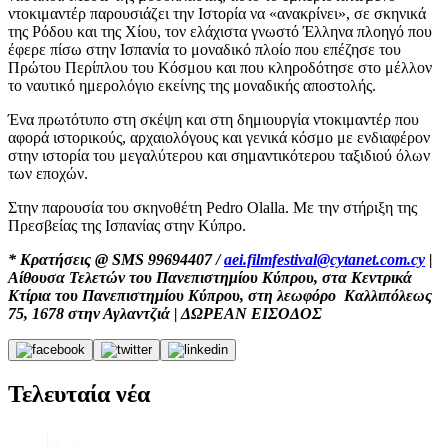
ντοκιμαντέρ παρουσιάζει την Ιστορία να «ανακρίνει», σε σκηνικά
της Ρόδου και της Χίου, τον ελάχιστα γνωστό Έλληνα πλοηγό που
έφερε πίσω στην Ισπανία το μοναδικό πλοίο που επέζησε του
Πρώτου Περίπλου του Κόσμου και που κληροδότησε στο μέλλον
το ναυτικό ημερολόγιο εκείνης της μοναδικής αποστολής.
Ένα πρωτότυπο στη σκέψη και στη δημιουργία ντοκιμαντέρ που
αφορά ιστορικούς, αρχαιολόγους και γενικά κόσμο με ενδιαφέρον
στην ιστορία του μεγαλύτερου και σημαντικότερου ταξιδιού όλων
των εποχών.
Στην παρουσία του σκηνοθέτη Pedro Olalla. Με την στήριξη της
Πρεσβείας της Ισπανίας στην Κύπρο.
* Κρατήσεις @ SMS 99694407 /
aei.filmfestival@cytanet.com.cy
|
Αίθουσα Τελετών του Πανεπιστημίου Κύπρου, στα Κεντρικά
Κτίρια του Πανεπιστημίου Κύπρου, στη λεωφόρο Καλλιπόλεως
75, 1678 στην Αγλαντζιά | ΔΩΡΕΑΝ ΕΙΣΟΔΟΣ
Τελευταία νέα