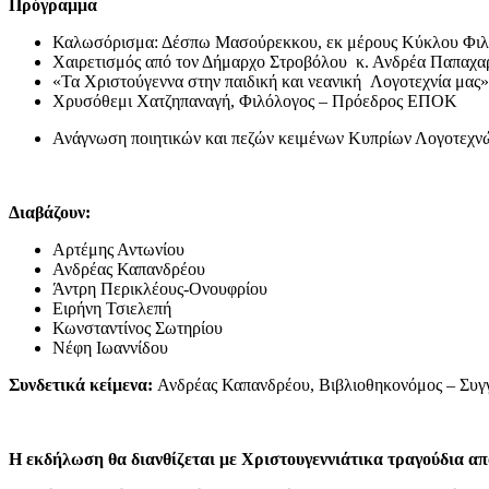
Πρόγραμμα
Καλωσόρισμα: Δέσπω Μασούρεκκου, εκ μέρους Κύκλου Φιλ
Χαιρετισμός από τον Δήμαρχο Στροβόλου κ. Ανδρέα Παπαχ
«Τα Χριστούγεννα στην παιδική και νεανική Λογοτεχνία μας»
Χρυσόθεμι Χατζηπαναγή, Φιλόλογος – Πρόεδρος ΕΠΟΚ
Ανάγνωση ποιητικών και πεζών κειμένων Κυπρίων Λογοτεχνώ
Διαβάζουν:
Αρτέμης Αντωνίου
Ανδρέας Καπανδρέου
Άντρη Περικλέους-Ονουφρίου
Ειρήνη Τσιελεπή
Κωνσταντίνος Σωτηρίου
Νέφη Ιωαννίδου
Συνδετικά κείμενα:
Ανδρέας Καπανδρέου, Βιβλιοθηκονόμος – Συγ
Η εκδήλωση θα διανθίζεται με Χριστουγεννιάτικα τραγούδια απ