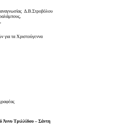
αναγνωσίας Δ.Β.Στροβόλου
αραλάμπους,
,
ν για τα Χριστούγεννα
γραφέας
ό Άννυ Τριλλίδου – Σάντη