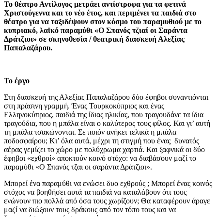
Το θέατρο Αντίλογος μετράει αντίστροφα για τα φετινά
Χριστούγεννα και το νέο έτος, και περιμένει τα παιδιά στο
θέατρο για να ταξιδέψουν στον κόσμο του παραμυθιού με το
κυπριακό, λαϊκό παραμύθι «Ο Σπανός τζιαί οι Σαράντα
Δράτζιοι» σε σκηνοθεσία / θεατρική διασκευή Αλεξίας
Παπαλαζάρου.
Το έργο
Στη διασκευή της Αλεξίας Παπαλαζάρου δύο έφηβοι συναντιόνται
στη πράσινη γραμμή. Ένας Τουρκοκύπριος και ένας
Ελληνοκύπριος, παιδιά της ίδιας ηλικίας, που τραγουδάνε τα ίδια
τραγούδια, που η μπάλα είναι ο καλύτερος τους φίλος. Και γι’ αυτή
τη μπάλα τσακώνονται. Σε ποιόν ανήκει τελικά η μπάλα
ποδοσφαίρου; Κι’ όλα αυτά, μέχρι τη στιγμή που ένας δυνατός
αέρας γεμίζει το χώρο με πολύχρωμα χαρτιά. Και ξαφνικά οι δύο
έφηβοι «εχθροί» αποκτούν κοινό στόχο: να διαβάσουν μαζί το
παραμύθι «Ο Σπανός τζαι οι σαράντα Δράτζιοι».
Μπορεί ένα παραμύθι να ενώσει δυο εχθρούς ; Μπορεί ένας κοινός
στόχος να βοηθήσει αυτά τα παιδιά να καταλάβουν ότι τους
ενώνουν πιο πολλά από όσα τους χωρίζουν; Θα καταφέρουν άραγε
μαζί να διώξουν τους δράκους από τον τόπο τους και να