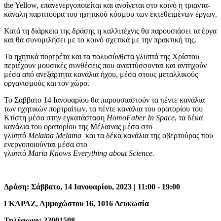
the Yellow, επανενεργοποιείται και ανοίγεται στο κοινό η τριαντα-
κάναλη παρτιτούρα του ηχητικού κόσμου των εκτεθειμένων έργων.
Κατά τη διάρκεια της δράσης η καλλιτέχνις θα παρουσιάσει τα έργα
και θα συνομιλήσει με το κοινό σχετικά με την πρακτική της.
Τα ηχητικά πορτρέτα και τα πολυσύνθετα γλυπτά της Χρίστου
περιέχουν μουσικές συνθέσεις που αναπτύσσονται και αντηχούν
μέσα από ανεξάρτητα κανάλια ήχου, μέσα στους μεταλλικούς
οργανισμούς και τον χώρο.
Το Σάββατο 14 Ιανουαρίου θα παρουσιαστούν τα πέντε κανάλια
των ηχητικών πορτραίτων, τα πέντε κανάλια του ορατορίου του
Κτίστη μέσα στην εγκατάσταση
HomoFaber
In
Space
, τα δέκα
κανάλια του ορατορίου της Μέλαινας μέσα στο
γλυπτό
Melaina
Melaina
και τα δέκα κανάλια της οβερτούρας που
ενεργοποιούνται μέσα στο
γλυπτό
Maria
Knows
Everything
about
Science
.
Δράση: Σάββατο, 14 Ιανουαρίου, 2023 | 11:00 - 19:00
ΓΚΑΡΑΖ, Αμμοχώστου 16, 1016 Λευκωσία
Τηλέφωνο: 22001508