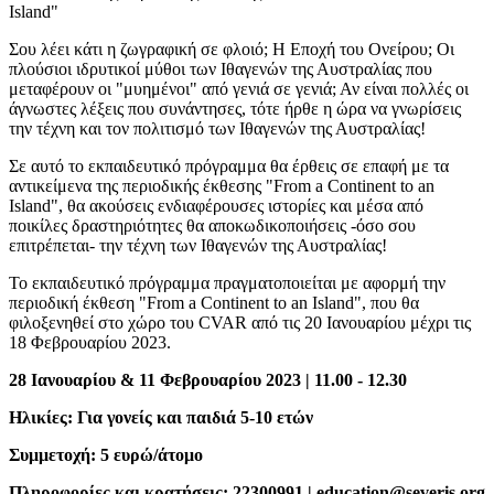
Island"
Σου λέει κάτι η ζωγραφική σε φλοιό; Η Εποχή του Ονείρου; Οι
πλούσιοι ιδρυτικοί μύθοι των Ιθαγενών της Αυστραλίας που
μεταφέρουν οι "μυημένοι" από γενιά σε γενιά; Αν είναι πολλές οι
άγνωστες λέξεις που συνάντησες, τότε ήρθε η ώρα να γνωρίσεις
την τέχνη και τον πολιτισμό των Ιθαγενών της Αυστραλίας!
Σε αυτό το εκπαιδευτικό πρόγραμμα θα έρθεις σε επαφή με τα
αντικείμενα της περιοδικής έκθεσης "From a Continent to an
Island", θα ακούσεις ενδιαφέρουσες ιστορίες και μέσα από
ποικίλες δραστηριότητες θα αποκωδικοποιήσεις -όσο σου
επιτρέπεται- την τέχνη των Ιθαγενών της Αυστραλίας!
Το εκπαιδευτικό πρόγραμμα πραγματοποιείται με αφορμή την
περιοδική έκθεση "From a Continent to an Island", που θα
φιλοξενηθεί στο χώρο του CVAR από τις 20 Ιανουαρίου μέχρι τις
18 Φεβρουαρίου 2023.
28 Ιανουαρίου & 11 Φεβρουαρίου 2023 | 11.00 - 12.30
Ηλικίες: Για γονείς και παιδιά 5-10 ετών
Συμμετοχή: 5 ευρώ/άτομο
Πληροφορίες και κρατήσεις: 22300991 | education@severis.org