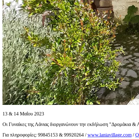
13 & 14 Μαΐου 2023
Οι Γυναίκες της Λάνιας διοργανώνουν την εκδήλωση "Δρομάκια & Α
Για πληροφορίες: 99845153 & 99920264 /
www.laniavillage.com
/
Ο