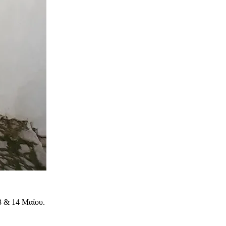
3 & 14 Μαΐου.