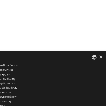
×
 αποθηκεύουμε
προσωπικά
GREEK
σης, για
ENGLISH
υ, ανάλυση
ργάζονται τα
ών δεδομένων
υτόν τον
συγκατάθεση·
έσετε τη
του