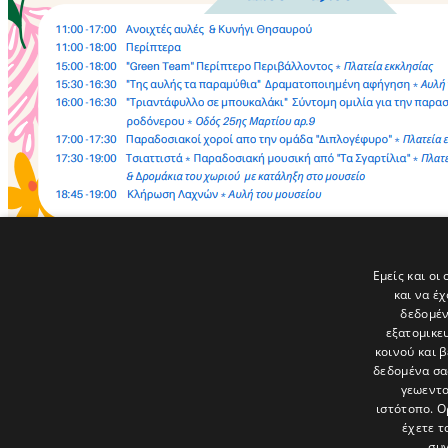
Εμείς και οι
και να έ
δεδομέν
εξατομικε
Τελευταία νέα
κοινού και 
δεδομένα σα
γεωεντο
ιστότοπο. Ο
έχετε τ
συγ