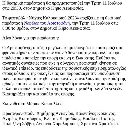
Η θεατρική παράσταση θα πραγματοποιηθεί την Τρίτη 11 Ιουλίου
στις 20:30, στον Δημοτικό Κήπο Λευκωσίας.
Το φεστιβάλ «Νύχτες Καλοκαιριού 2023» αρχίζει με τη θεατρική
παράσταση
Νεφέλες
του Αριστοφάνη
, την Τρίτη 11 Ιουλίου στις
8:30 το βράδυ, στον Δημοτικό Κήπο Λευκωσίας.
Λίγα λόγια για την παράσταση:
Ο Αριστοφάνης, αυτός o μεγάλος κωμωδιογράφος καυτηριάζει τα
φροντιστήρια των σοφιστών στην Αθήνα και την «προοδευτική»
παιδεία που παρείχε την εποχή εκείνη ο Σωκράτης. Εκθέτει τις
αρνητικές συνέπειες που είχε η σύγχρονη σοφιστική κίνηση σε
ιδιωτικό επίπεδο, τις επιδράσεις της σοφιστικής επιχειρηματολογίας
στους κόλπους της οικογένειας και παρουσιάζει την υπονόμευση
των πατροπαράδοτων ηθών και κανόνων, αναλύοντας την κρίση της
ηθικής και της πολιτικής στην αθηναϊκή κοινωνία, την παρακμή του
παλαιού εκπαιδευτικού συστήματος και την πάλη των δύο γενεών.
Καυτηριάζει την κατρακύλα της εποχής.
Σκηνοθεσία: Μάριος Κακουλλής
Πρωταγωνιστούν: Δημήτρης Αντωνίου, Βαλεντίνος Κόκκινος,
Αντρέας Κουτσόφτας, Κλείτος Κωμοδίκης, Βασίλης Παφίτης,
Πολυξένη Σάββα, Αντωνία Χαραλάμπους, Χριστίνα Χριστόφια.