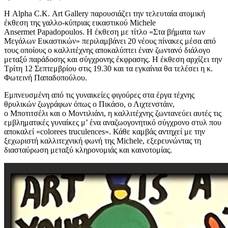
Η Alpha C.K. Art Gallery παρουσιάζει την τελευταία ατομική
έκθεση της γαλλο-κύπριας εικαστικού Michele
Ansermet Papadopoulos. Η έκθεση με τίτλο «Στα βήματα των
Μεγάλων Εικαστικών» περιλαμβάνει 20 νέους πίνακες μέσα από
τους οποίους ο καλλιτέχνης αποκαλύπτει έναν ζωντανό διάλογο
μεταξύ παράδοσης και σύγχρονης έκφρασης. Η έκθεση αρχίζει την
Τρίτη 12 Σεπτεμβρίου στις 19.30 και τα εγκαίνια θα τελέσει η κ.
Φωτεινή Παπαδοπούλου.
Εμπνευσμένη από τις γυναικείες φιγούρες στα έργα τέχνης
θρυλικών ζωγράφων όπως ο Πικάσο, ο Λιχτενστάιν,
ο Μποτιτσέλι και ο Μοντιλιάνι, η καλλιτέχνης ζωντανεύει αυτές τις
εμβληματικές γυναίκες μ’ ένα αναζωογονητικό σύγχρονο στυλ που
αποκαλεί «colorees truculences». Κάθε καμβάς αντηχεί με την
ξεχωριστή καλλιτεχνική φωνή της Michele, εξερευνώντας τη
διασταύρωση μεταξύ κληρονομιάς και καινοτομίας.