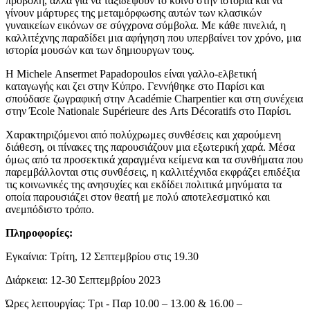
προβολή, αλλά για να ταξιδέψουν το κοινό στην ιστορία και να
γίνουν μάρτυρες της μεταμόρφωσης αυτών των κλασικών
γυναικείων εικόνων σε σύγχρονα σύμβολα. Με κάθε πινελιά, η
καλλιτέχνης παραδίδει μια αφήγηση που υπερβαίνει τον χρόνο, μια
ιστορία μουσών και των δημιουργων τους.
Η Michele Ansermet Papadopoulos είναι γαλλο-ελβετική
καταγωγής και ζει στην Κύπρο. Γεννήθηκε στο Παρίσι και
σπούδασε ζωγραφική στην Académie Charpentier και στη συνέχεια
στην Έcole Nationalε Supérieurε des Arts Décoratifs στο Παρίσι.
Χαρακτηριζόμενοι από πολύχρωμες συνθέσεις και χαρούμενη
διάθεση, οι πίνακες της παρουσιάζουν μια εξωτερική χαρά. Μέσα
όμως από τα προσεκτικά χαραγμένα κείμενα και τα συνθήματα που
παρεμβάλλονται στις συνθέσεις, η καλλιτέχνιδα εκφράζει επιδέξια
τις κοινωνικές της ανησυχίες και εκδίδει πολιτικά μηνύματα τα
οποία παρουσιάζει στον θεατή με πολύ αποτελεσματικό και
ανεμπόδιστο τρόπο.
Πληροφορίες:
Εγκαίνια: Τρίτη, 12 Σεπτεμβρίου στις 19.30
Διάρκεια: 12-30 Σεπτεμβρίου 2023
Ώρες λειτουργίας: Τρι - Παρ 10.00 – 13.00 & 16.00 –