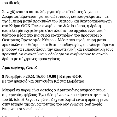
του tik tok;
Συνεχίζονται τα αυτοτελή εργαστήρια «Τετάρτες Αρχαίου
Δράματος-Έμπνευση για εκπαιδευτικούς και επαγγελματίες» με
την έμπειρη ματιά πρακτικών του θεάτρου και θεατροπαιδαγωγών
στο Κτίριο ΘΟΚ Όπως αναφέρει το δελτίο τύπου, η δράση
αποτελεί μία εξερεύνηση στον πλούτο του αρχαίου ελληνικού
θεάτρου μέσα από μια σειρά εργαστηρίων που προσφέρει ο
Θεατρικός Οργανισμός Κύπρου. Μέσα από την έμπειρη ματιά
πρακτικών του θεάτρου και θεατροπαιδαγωγών, οι ενδιαφερόμενοι
μπορούν να εμπλουτίσουν την καλλιτεχνική και εκπαιδευτική τους
πρακτική, να ανακαλύψουν οδούς για να αναβιώσουν το αρχαίο
δράμα με σύγχρονες προσεγγίσεις.
Αριστοφάνης Gen Z
8 Νοεμβρίου 2023, 16.00-19.00 | Κτίριο ΘΟΚ
με τον ηθοποιό και σκηνοθέτη Κώστα Σιλβέστρο
Μπορεί να παραμείνει αστείος ο Αριστοφάνης ανάμεσα στους
σημερινούς εφήβους; Έχει θέση ένα αρχαίο κείμενο στην εποχή
του tik tok; Η λεγόμενη Gen Z (γενιά Ζήτα) είναι η πρώτη γενιά
στην ιστορία της ανθρωπότητας που δεν γνώρισε ζωή χωρίς
ίντερνετ και social media.