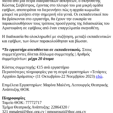
Μέσα από μια σειρά διαδραστικών ασκήσεων, ο σκηνοθέτης
Κώστας Σιλβέστρος, έχοντας στο πλευρό του μια μικρή ομάδα
εφήβων, αποπειράται να διερευνήσει πώς η αρχαία κωμωδία
μπορεί να μιλήσει στην σημερινή νέα γενιά. Οι εκπαιδευτικοί που
θα βρίσκονται στο εργαστήρι, θα έχουν την ευκαιρία να
παρακολουθήσουν τους τρόπους προσέγγισης της διδασκαλίας του
Αριστοφάνη σε εφήβους από έναν επαγγελματία σκηνοθέτη.
Η διαδικασία θα ολοκληρωθεί με συζήτηση, μεταξύ εκπαιδευτικών
και εφήβων, των όσων παρακολούθησαν και βίωσαν.
*Το εργαστήρι απευθύνεται σε εκπαιδευτικούς.
Στους
συμμετέχοντες δίνεται δίπλωμα συμμετοχής |
Αριθμός
συμμετεχόντων:
μέχρι 20 άτομα
Κόστος συμμετοχής: €15 ανά εργαστήριο
Περισσότερες πληροφορίες για τη σειρά εργαστηρίων «Τετάρτες
Αρχαίου Δράματος» (11 Οκτωβρίου-22 Νοεμβρίου 2023)
εδώ
.
Επιμέλεια Εργαστηρίων: Μαρίνα Μαλένη, Λειτουργός Θεατρικής
Ανάπτυξης ΘΟΚ
Πληροφορίες
Ταμείο ΘΟΚ: 77772717
Τμήμα Θεατρικής Ανάπτυξης: 22864320 /
321 mmaleni@thoc.org.cy | nmourouzi@thoc.org.cy