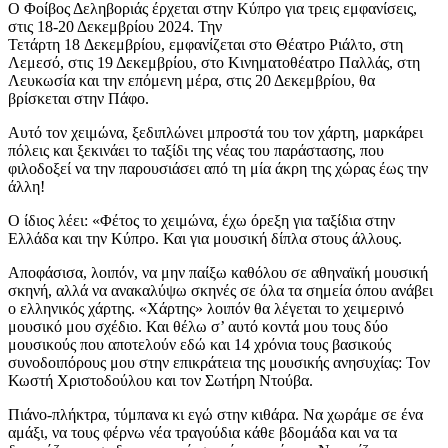
Ο Φοίβος Δεληβοριάς έρχεται στην Κύπρο για τρεις εμφανίσεις,
στις 18-20 Δεκεμβρίου 2024. Την
Τετάρτη
18 Δεκεμβρίου,
εμφανίζεται στο Θέατρο Ριάλτο, στη
Λεμεσό, στις 19 Δεκεμβρίου, στο Κινηματοθέατρο Παλλάς, στη
Λευκωσία και την επόμενη μέρα, στις 20 Δεκεμβρίου, θα
βρίσκεται στην Πάφο.
Αυτό τον χειμώνα, ξεδιπλώνει μπροστά του τον χάρτη, μαρκάρει
πόλεις και ξεκινάει το ταξίδι της νέας του παράστασης, που
φιλοδοξεί να την παρουσιάσει από τη μία άκρη της χώρας έως την
άλλη!
Ο ίδιος λέει: «Φέτος το χειμώνα, έχω όρεξη για ταξίδια στην
Ελλάδα και την Κύπρο. Και για μουσική δίπλα στους άλλους.
Αποφάσισα, λοιπόν, να μην παίξω καθόλου σε αθηναϊκή μουσική
σκηνή, αλλά να ανακαλύψω σκηνές σε όλα τα σημεία όπου ανάβει
ο ελληνικός χάρτης. «Χάρτης» λοιπόν θα λέγεται το χειμερινό
μουσικό μου σχέδιο. Και θέλω σ’ αυτό κοντά μου τους δύο
μουσικούς που αποτελούν εδώ και 14 χρόνια τους βασικούς
συνοδοιπόρους μου στην επικράτεια της μουσικής ανησυχίας: Τον
Κωστή Χριστοδούλου και τον Σωτήρη Ντούβα.
Πιάνο-πλήκτρα, τύμπανα κι εγώ στην κιθάρα. Να χωράμε σε ένα
αμάξι, να τους φέρνω νέα τραγούδια κάθε βδομάδα και να τα