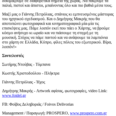
δοκιμάζουμε σε διαφορετικά σημεία της χώρας. Να παίζουμε τα
παλιά, πιστοί και άπιστοι, μπαίνοντας όλο και πιο βαθιά μέσα τους.
Μαζί μας ο Γιάννης Πετρόλιας, σπάνιος κι εμπνευσμένος μάστορας
του ηχητικού σχεδιασμού. Και ο Δημήτρης Μακρής που θα
αποτυπώνει φωτογραφικά και κινηματογραφικά μία-μία τις
επισκέψεις μας. Πάμε λοιπόν εκεί που πάει ο Χάρτης, να βρούμε
κόσμο ανήσυχο κι ωραίο και να πιάσουμε τη στιγμή με τη
μουσική. Στόχος να πάμε παντού και να ανάψουμε τα λαμπιόνια
στο χάρτη σε Ελλάδα, Κύπρο, φίλες πόλεις του εξωτερικού. Βίρα,
λοιπόν!»
Συντελεστές
Σωτήρης Ντούβας - Τύμπανα
Κωστής Χριστοδούλου - Πλήκτρα
Γιάννης Πετρόλιας - Ήχος
Δημήτρης Μακρής - Artwork αφίσας, φωτογραφίες, video Link:
www.foidel.gr
FB: Φοίβος Δεληβοριάς / Foivos Delivorias
Management / Παραγωγή: PROSPERO,
www.prospero.com.gr