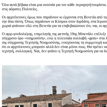
Όλα αυτά βέβαια είναι μια ουτοπία για τον κάθε περιηγητή/τουρίστα
στις αόρατες Πολιτείες.
Οι αρχιτέκτονες όμως που πηγαίνουν κι έρχονται στη Βενετία από τ
την ίδια πίστη. Όπως πηγαίνουν οι Κύπριοι στον Ιορδάνη, στα Ιεροσό
χωριά φτάνουν εδώ στη Βενετία για να επιβεβαιώσουν ότι, ναι, οι α
Ο αρχι-γονδολιέρης, επιμελητής της φετινής 19ης Μπιενάλε επέλεξε έ
σύγχρονο όρο «νοημοσύνη», ενώ η τελευταία συλλαβή «gens» στα λ
της σύγχρονης Τεχνητής Νοημοσύνης, ενισχύοντας τη συμμετοχή και
ότι οι αρχιτέκτονες μπορούν αλλά δεν είναι μόνοι τους. Θα πρέπει
τεχνητή, συλλογική. Ναι, δεν φτάνει η Τεχνητή Νοημοσύνη για να 