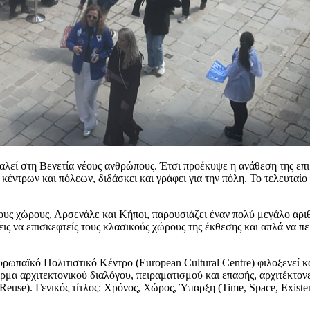
λεί στη Βενετία νέους ανθρώπους. Έτσι προέκυψε η ανάθεση της επι
κέντρων και πόλεων, διδάσκει και γράφει για την πόλη. Το τελευταίο
ους χώρους, Αρσενάλε και Κήποι, παρουσιάζει έναν πολύ μεγάλο αρι
ις να επισκεφτείς τους κλασικούς χώρους της έκθεσης και απλά να πε
υρωπαϊκό Πολιτιστικό Κέντρο (European Cultural Centre) φιλοξενεί κ
μα αρχιτεκτονικού διαλόγου, πειραματισμού και επαφής, αρχιτέκτονε
Reuse). Γενικός τίτλος: Χρόνος, Χώρος, Ύπαρξη (Time, Space, Existe