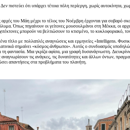
. Δεν πιστεύει ότι υπάρχει τέτοια πόλη περίεργη, χωρίς αυτοκίνητα, 
ις αρχές του Μάη μέχρι το τέλος του Νοέμβρη έρχονται για σοβαρό σκ
λυμα. Όπως πηγαίνουν οι γείτονες μουσουλμάνοι στη Μέκκα, οι αρχιτέκτ
ρχιτέκτονες μπορούν να βελτιώσουν το κτισμένο, το κυκλοφοριακό, το
να τίτλο με πολλαπλές αναγνώσεις και ερμηνείες «Intelligens. Φυσικό
ατινικά σημαίνει «κόσμος-άνθρωποι». Αυτός ο συνδυασμός υποδηλώνε
 τη φαντασία. Μια γκρίζα αφίσα, μια γραφή δυσανάγνωστη. Διευκρίνι
 να αναγνωρίσουν τις ανάγκες, τις δυνατότητες και άλλων όντων, πρα
δώσει απαντήσεις στα προβλήματα του πλανήτη.