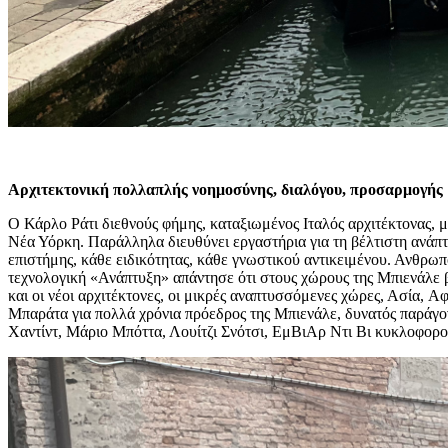
Αρχιτεκτονική πολλαπλής νοημοσύνης, διαλόγου, προσαρμογής
Ο Κάρλο Ράτι διεθνούς φήμης, καταξιωμένος Ιταλός αρχιτέκτονας, 
Νέα Υόρκη. Παράλληλα διευθύνει εργαστήρια για τη βέλτιστη ανάπτ
επιστήμης, κάθε ειδικότητας, κάθε γνωστικού αντικειμένου. Ανθρωπ
τεχνολογική «Ανάπτυξη» απάντησε ότι στους χώρους της Μπιενάλε β
και οι νέοι αρχιτέκτονες, οι μικρές αναπτυσσόμενες χώρες, Ασία,
Μπαράτα για πολλά χρόνια πρόεδρος της Μπιενάλε, δυνατός παράγοντ
Χαντίντ, Μάριο Μπόττα, Λουίτζι Σνότσι, ΕμΒιΑρ Ντι Βι κυκλοφορο