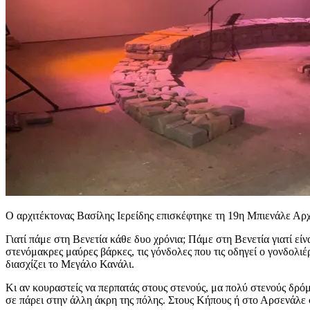
Ο αρχιτέκτονας Βασίλης Ιερείδης επισκέφτηκε τη 19η Μπιενάλε Αρχι
Γιατί πάμε στη Βενετία κάθε δυο χρόνια; Πάμε στη Βενετία γιατί εί
στενόμακρες μαύρες βάρκες, τις γόνδολες που τις οδηγεί ο γονδολιέ
διασχίζει το Μεγάλο Κανάλι.
Κι αν κουραστείς να περπατάς στους στενούς, μα πολύ στενούς δρόμο
σε πάρει στην άλλη άκρη της πόλης. Στους Κήπους ή στο Αρσενάλε 