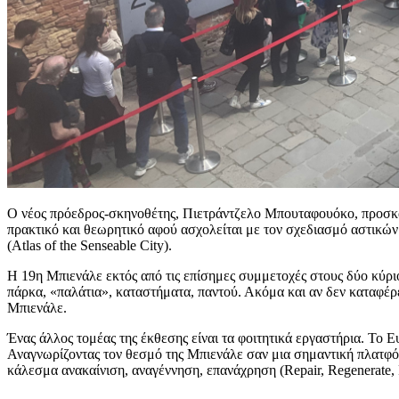
Ο νέος πρόεδρος-σκηνοθέτης, Πιετράντζελο Μπουταφουόκο, προσκα
πρακτικό και θεωρητικό αφού ασχολείται με τον σχεδιασμό αστικών 
(Atlas of the Senseable City).
Η 19η Μπιενάλε εκτός από τις επίσημες συμμετοχές στους δύο κύρι
πάρκα, «παλάτια», καταστήματα, παντού. Ακόμα και αν δεν καταφέρε
Μπιενάλε.
Ένας άλλος τομέας της έκθεσης είναι τα φοιτητικά εργαστήρια. Το Ε
Αναγνωρίζοντας τον θεσμό της Μπιενάλε σαν μια σημαντική πλατφόρ
κάλεσμα ανακαίνιση, αναγέννηση, επανάχρηση (Repair, Regenerate, 