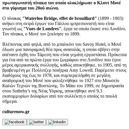
πρωταγωνιστή πίνακα τον οποίο ολοκλήρωσε ο Κλοντ Μονέ
στο γύρισμα του 20ού αιώνα.
Ο πίνακας
"Waterloo Bridge, effet de brouillard"
(1899 - 1903)
ανήκει στη σειρά έργων του Γάλλου ιμπρεσιονιστή που είναι
γνωστή ως
"Vues de Londres"
, έργα τα οποία έκανε στο Λονδίνο.
Τον πίνακα, ο Μονέ τον ξεκίνησε το 1899.
Βλέποντας από ψηλά, από το μπαλκόνι του Savoy Hotel, ο Μονέ
έδωσε μια πανοραμική θέα προς ανατολάς, η οποία σβήνει στην
απέναντι όχθη του Τάμεση που είναι γεμάτη εργοστάσια. Πρόκειται
για ένα από τα πρώτα έργα του ζωγράφου στο Λονδίνο που έγινε
μέρος αμερικανικής συλλογής, καθώς αποκτήθηκε, το 1905, από τη
βραβευμένη με Πούλιτζερ ποιήτρια Amy Lowell. Παρέμεινε στους
διαδόχους της έως το 1978, και συμπεριελήφθη σε μεγάλη
αναδρομική του Μονέ που φιλοξενήθηκε το 1927 στο Μουσείο
Καλών Τεχνών της Βοστώνης. Το Μάιο του 1999, σε δημοπρασία
στου Sotheby’s της Νέας Υόρκης, αποκτήθηκε αντί 9,3
εκατομμυρίων δολαρίων από τον συλλέκτη ο οποίος το πουλά
σήμερα.
culturenow.gr