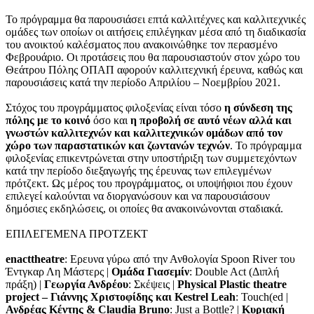
Το πρόγραμμα θα παρουσιάσει επτά καλλιτέχνες και καλλιτεχνικές
ομάδες των οποίων οι αιτήσεις επιλέγηκαν μέσα από τη διαδικασία
του ανοικτού καλέσματος που ανακοινώθηκε τον περασμένο
Φεβρουάριο. Οι προτάσεις που θα παρουσιαστούν στον χώρο του
Θεάτρου Πόλης ΟΠΑΠ αφορούν καλλιτεχνική έρευνα, καθώς και
παρουσιάσεις κατά την περίοδο Απριλίου – Νοεμβρίου 2021.
Στόχος του προγράμματος φιλοξενίας είναι τόσο
η σύνδεση της
πόλης με το κοινό
όσο και
η προβολή σε αυτό νέων αλλά και
γνωστών καλλιτεχνών και καλλιτεχνικών ομάδων από τον
χώρο των παραστατικών και ζωντανών τεχνών
. Το πρόγραμμα
φιλοξενίας επικεντρώνεται στην υποστήριξη των συμμετεχόντων
κατά την περίοδο διεξαγωγής της έρευνας των επιλεγμένων
πρότζεκτ. Ως μέρος του προγράμματος, οι υποψήφιοι που έχουν
επιλεγεί καλούνται να διοργανώσουν και να παρουσιάσουν
δημόσιες εκδηλώσεις, οι οποίες θα ανακοινώνονται σταδιακά.
ΕΠΙΛΕΓΕΜΕΝΑ ΠΡΟΤΖΕΚΤ
enacttheatre
: Ερευνα γύρω από την Ανθολογία Spoon River του
Έντγκαρ Λη Μάστερς |
Ομάδα Γιασεμίν
: Double Act (Διπλή
πράξη) |
Γεωργία Ανδρέου
: Σκέψεις |
Physical Plastic theatre
project – Γιάννης Χριστοφίδης και Kestrel Leah
: Touch(ed |
Ανδρέας Κέντης & Claudia Bruno
: Just a Bottle? |
Κυριακή