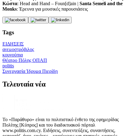
Κώστα
: Head and Hand – Foun[d]ain |
Santa Semeli and the
Monks
: Έρευνα για μουσικές παρουσιάσεις
Tags
ΕΙΔΗΣΕΙΣ
ανεμοστρόβιλος
κουνούπια
Θέατρο Πόλης ΟΠΑΠ
politis
Συνεργασία Ίδρυμα Πιερίδη
Τελευταία νέα
Το «Παράθυρο» είναι το πολιτιστικό ένθετο της εφημερίδας
Πολίτης [Κύπρος] και του διαδικτυακού πόρταλ
www.politis.com.cy. Ειδήσεις, συνεντεύξεις, συναντήσεις,
ρεπορτάζ, ήχοι, εικόνες – κινούμενες και στατικές, κριτικές