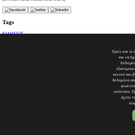
Tags
ΕΙΔΗΣΕΙΣ
ΕΙΚΑΣΤΙΚΑ
ΕΚΘΕΣΗ
Γλαύκος Χατζηπέτρου
Εμείς και οι
ΕΚΠΑΙΔΕΥΤΙΚΟΙ
και να έ
Παραίτηση
δεδομέν
εξατομικε
Τελευταία νέα
κοινού και 
δεδομένα σα
γεωεντο
ιστότοπο. Ο
έχετε τ
συγ
Το «Παράθυρο» είναι το πολιτιστικό ένθετο της εφημερίδας Πολίτης 
και στατικές, κριτικές προσεγγίσεις, λοξές ματιές. Βλέπουμε το δέν
Ακολουθήστε μας στα social
ΟΡΟΙ ΧΡΗΣΗΣ
|
COOKIES
|
ΕΙΔΟΠΟΙΗΣΗ ΑΠΟΡΡΗΤΟΥ
|
ΔΗΛ