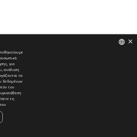
×
 αποθηκεύουμε
προσωπικά
GREEK
σης, για
ENGLISH
υ, ανάλυση
ργάζονται τα
ών δεδομένων
υτόν τον
συγκατάθεση·
έσετε τη
του
συνεντεύξεις, συναντήσεις, ρεπορτάζ, ήχοι, εικόνες – κινούμενες