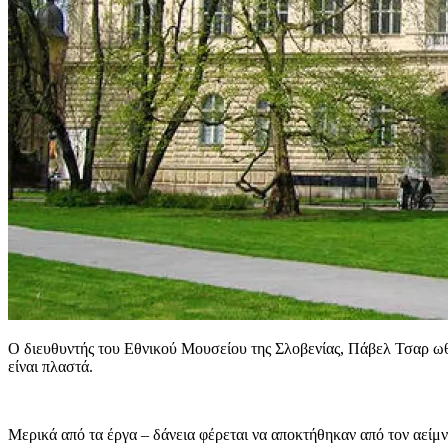
Ο διευθυντής του Εθνικού Μουσείου της Σλοβενίας, Πάβελ Τσαρ ωθή
είναι πλαστά.
Μερικά από τα έργα – δάνεια φέρεται να αποκτήθηκαν από τον αείμ