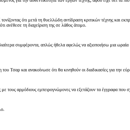
μένος για την αυθεντικότητα των έργων τέχνης, αφού είχε δει τα πισ
 τονίζοντας ότι μετά τη θυελλώδη αντίδραση κριτικών τέχνης και 
ότι ανέθεσε τη διαχείριση της σε λάθος άτομο.
ιδιαίτερα συμφέροντα, απλώς ήθελα αφελώς να αξιοποιήσω μια ωραία ε
του Τσαρ και ανακοίνωσε ότι θα κινηθούν οι διαδικασίες για την εύρ
ς με τους αρμόδιους εμπειρογνώμονες να εξετάζουν τα έγγραφα που σχε
λο.