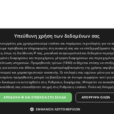
Υπεύθυνη χρήση των δεδομένων σας
 συνεργάτες μας χρησιμοποιούμε cookies και παρόμοιες τεχνολογίες για να
χουμε πρόσβαση σε πληροφορίες στη συσκευή σας και να επεξεργαζόμαστε 
α, όπως τη διεύθυνση IP σας, μοναδικά αναγνωριστικά και δεδομένα περιήγη
υμένες διαφημίσεις και περιεχόμενο, μέτρηση διαφημίσεων και περιεχομένο
βελτίωση υπηρεσιών.
Προμηθευτές τρίτων (1860)
ενδέχεται επίσης να επεξε
ς για αυτούς και άλλους σκοπούς, συμπεριλαμβανομένης της χρήσης ακριβ
πισμού και χαρακτηριστικών συσκευής. Οι επιλογές σας ισχύουν μόνο για α
ρισμένοι προμηθευτές μπορεί να βασίζονται σε έννομο συμφέρον αντί για 
ο δικαίωμα να αντιταχθείτε στις
Ρυθμίσεις διαφήμισης
. Μπορείτε να ανακαλ
κατάθεσή σας οποιαδήποτε στιγμή στις
Ρυθμίσεις cookies
.
Πολιτική Απορρή
[Κύπρος] και του διαδικτυακού πόρταλ www.politis.com.cy. Ειδήσεις, 
τρο, δεν χάνουμε το δάσος.
ΑΠΟΔΟΧΗ 🍪 ΚΑΙ ΣΥΝΕΧΕΙΑ ΣΤΗ ΣΕΛΙΔΑ
ΑΠΌΡΡΙΨΗ ΌΛΩΝ
ΕΜΦΑΝΙΣΗ ΛΕΠΤΟΜΕΡΕΙΩΝ
ΩΣΗ ΠΡΟΣΒΑΣΙΜΟΤΗΤΑΣ
|
ΕΠΙΚΟΙΝΩΝΙΑ
|
ΠΟΛΙΤΗΣ