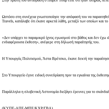
Στην πρώτη του αντίδραση ο Πάβελ Τσαρ είπε ότι ήταν πλήρως πεπεισ
Ωστόσο στη συνέχεια γνωστοποίησε την απόφασή του να παραιτηθεί
Travels, κατάλαβε ότι έκανε αρκετά λάθη, μεταξύ των οποίων και το 
«Δεν υπάρχει το παραμικρό ίχνος εγωισμού στο βάθος και δεν έχω 
ενδιαφέρουσα έκθεση», ανέφερε στη δήλωσή παραίτησής του.
Η Υπουργός Πολιτισμού, Άστα Βρέτσκο, έκανε δεκτή την παραίτηση 
Στο Υπουργείο έγινε ειδική συνεδρίαση πριν τα εγκαίνια της έκθεση
Παράλληλα η σλοβενική Αστυνομία διεξάγει έρευνες για το σκάνδα
(ΚΥΠΕ-ΑΠΕ-ΜΠΕ/ΚΧΡ/ΓΒΑ)