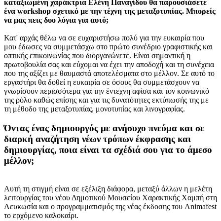
καταξιωμένη χαράκτρια Ελένη Παναγίδου θα παρουσιάσετε
ένα workshop σχετικό με την τέχνη της μεταξοτυπίας. Μπορείς
να μας πεις δυο λόγια για αυτό;
Κατ' αρχάς θέλω να σε ευχαριστήσω πολύ για την ευκαιρία που
μου έδωσες να συμμετάσχω στο πρώτο συνέδριο γραφιστικής και
οπτικής επικοινωνίας που διοργανώνετε. Είναι σημαντική η
πρωτοβουλία σας και εύχομαι να έχει την αποδοχή και τη συνέχεια
που της αξίζει με θαυμαστά αποτελέσματα στο μέλλον. Σε αυτό το
εργαστήρι θα δοθεί η ευκαιρία σε όσους θα συμμετάσχουν να
γνωρίσουν περισσότερα για την έντεχνη αφίσα και τον κοινωνικό
της ρόλο καθώς επίσης και για τις δυνατότητες εκτύπωσής της με
τη μέθοδο της μεταξοτυπίας, μονοτυπίας και λινογραφίας.
Όντας ένας δημιουργός με ανήσυχο πνεύμα και σε
διαρκή αναζήτηση νέων τρόπων έκφρασης και
δημιουργίας, ποια είναι τα σχέδιά σου για το άμεσο
μέλλον;
Αυτή τη στιγμή είναι σε εξέλιξη διάφορα, μεταξύ άλλων η μελέτη
λειτουργίας του νέου Δημοτικού Μουσείου Χαρακτικής Χαμπή στη
Λευκωσία και ο προγραμματισμός της νέας έκδοσης του Animafest
το ερχόμενο καλοκαίρι.