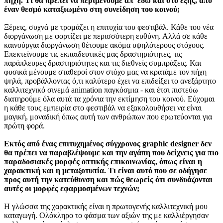
πήχη. Τι θα πρέπει να περιμένουμε απ' εδώ και στο έξης, από
έναν θεσμό καταξιωμένο στη συνείδηση του κοινού;
Ξέρεις, συχνά με τρομάζει η επιτυχία του φεστιβάλ. Κάθε του νέα
διοργάνωση με φορτίζει με περισσότερη ευθύνη. Αλλά σε κάθε
καινούργια διοργάνωση θέτουμε ακόμα υψηλότερους στόχους.
Επεκτείνουμε τις εκπαιδευτικές μας δραστηριότητες, τις
παράπλευρες δραστηριότητες και τις διεθνείς συμπράξεις. Και
φυσικά μένουμε σταθεροί στον στόχο μας να κρατάμε τον πήχη
ψηλά, προβάλλοντας ό,τι καλύτερο έχει να επιδείξει το ανεξάρτητο
καλλιτεχνικό σινεμά animation παγκόσμια - και έτσι πιστεύω
διατηρούμε όλα αυτά τα χρόνια την εκτίμηση του κοινού. Εύχομαι
η κάθε τους εμπειρία στο φεστιβάλ να εξακολουθήσει να είναι
μαγική, μοναδική όπως αυτή των ανθρώπων που ερωτεύονται για
πρώτη φορά.
Εκτός από ένας επιτυχημένος σύγχρονος graphic designer δεν
θα πρέπει να παραβλέψουμε και την αγάπη που δείχνεις για πιο
παραδοσιακές μορφές οπτικής επικοινωνίας, όπως είναι η
χαρακτική και η μεταξοτυπία. Τι είναι αυτό που σε οδήγησε
προς αυτή την κατεύθυνση και πώς θεωρείς ότι συνδυάζονται
αυτές οι μορφές εφαρμοσμένων τεχνών;
Η γλώσσα της χαρακτικής είναι η πρωτογενής καλλιτεχνική μου
καταγωγή. Ολόκληρο το φάσμα των αξιών της με καλλιέργησαν