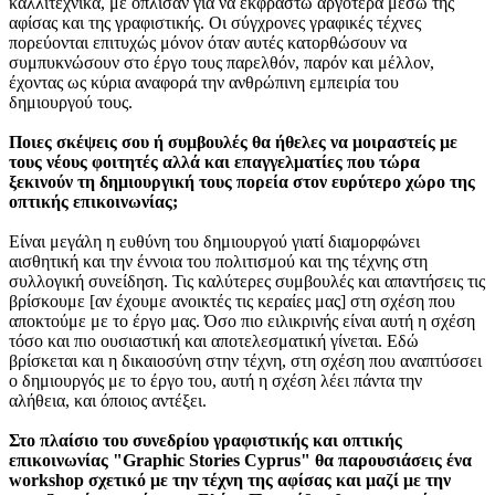
καλλιτεχνικά, με όπλισαν για να εκφραστώ αργότερα μέσω της
αφίσας και της γραφιστικής. Οι σύγχρονες γραφικές τέχνες
πορεύονται επιτυχώς μόνον όταν αυτές κατορθώσουν να
συμπυκνώσουν στο έργο τους παρελθόν, παρόν και μέλλον,
έχοντας ως κύρια αναφορά την ανθρώπινη εμπειρία του
δημιουργού τους.
Ποιες σκέψεις σου ή συμβουλές θα ήθελες να μοιραστείς με
τους νέους φοιτητές αλλά και επαγγελματίες που τώρα
ξεκινούν τη δημιουργική τους πορεία στον ευρύτερο χώρο της
οπτικής επικοινωνίας;
Είναι μεγάλη η ευθύνη του δημιουργού γιατί διαμορφώνει
αισθητική και την έννοια του πολιτισμού και της τέχνης στη
συλλογική συνείδηση. Τις καλύτερες συμβουλές και απαντήσεις τις
βρίσκουμε [αν έχουμε ανοικτές τις κεραίες μας] στη σχέση που
αποκτούμε με το έργο μας. Όσο πιο ειλικρινής είναι αυτή η σχέση
τόσο και πιο ουσιαστική και αποτελεσματική γίνεται. Εδώ
βρίσκεται και η δικαιοσύνη στην τέχνη, στη σχέση που αναπτύσσει
ο δημιουργός με το έργο του, αυτή η σχέση λέει πάντα την
αλήθεια, και όποιος αντέξει.
Στο πλαίσιο του συνεδρίου γραφιστικής και οπτικής
επικοινωνίας "Graphic Stories Cyprus" θα παρουσιάσεις ένα
workshop σχετικό με την τέχνη της αφίσας και μαζί με την