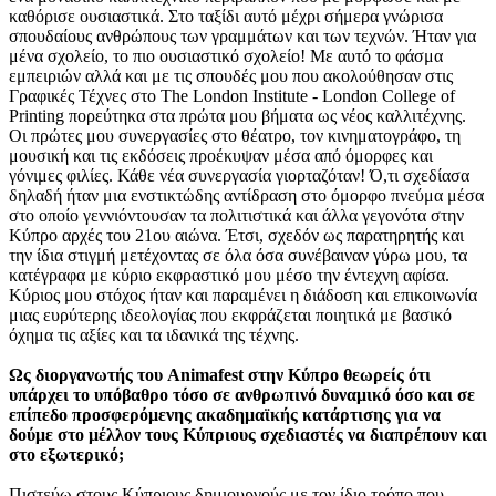
καθόρισε ουσιαστικά. Στο ταξίδι αυτό μέχρι σήμερα γνώρισα
σπουδαίους ανθρώπους των γραμμάτων και των τεχνών. Ήταν για
μένα σχολείο, το πιο ουσιαστικό σχολείο! Με αυτό το φάσμα
εμπειριών αλλά και με τις σπουδές μου που ακολούθησαν στις
Γραφικές Τέχνες στο The London Institute - London College of
Ρrinting πορεύτηκα στα πρώτα μου βήματα ως νέος καλλιτέχνης.
Οι πρώτες μου συνεργασίες στο θέατρο, τον κινηματογράφο, τη
μουσική και τις εκδόσεις προέκυψαν μέσα από όμορφες και
γόνιμες φιλίες. Κάθε νέα συνεργασία γιορταζόταν! Ό,τι σχεδίασα
δηλαδή ήταν μια ενστικτώδης αντίδραση στο όμορφο πνεύμα μέσα
στο οποίο γεννιόντουσαν τα πολιτιστικά και άλλα γεγονότα στην
Κύπρο αρχές του 21ου αιώνα. Έτσι, σχεδόν ως παρατηρητής και
την ίδια στιγμή μετέχοντας σε όλα όσα συνέβαιναν γύρω μου, τα
κατέγραφα με κύριο εκφραστικό μου μέσο την έντεχνη αφίσα.
Κύριος μου στόχος ήταν και παραμένει η διάδοση και επικοινωνία
μιας ευρύτερης ιδεολογίας που εκφράζεται ποιητικά με βασικό
όχημα τις αξίες και τα ιδανικά της τέχνης.
Ως διοργανωτής του Animafest στην Κύπρο θεωρείς ότι
υπάρχει το υπόβαθρο τόσο σε ανθρωπινό δυναμικό όσο και σε
επίπεδο προσφερόμενης ακαδημαϊκής κατάρτισης για να
δούμε στο μέλλον τους Κύπριους σχεδιαστές να διαπρέπουν και
στο εξωτερικό;
Πιστεύω στους Κύπριους δημιουργούς με τον ίδιο τρόπο που