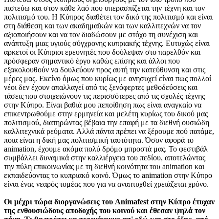
πιστεύω και στον κάθε λαό που υπερασπίζεται την τέχνη και τον
πολιτισμό του. Η Κύπρος διαθέτει τον δικό της πολιτισμό και είναι
στη διάθεση και των ακαδημαϊκών και των καλλιτεχνών να τον
αξιοποιήσουν και να τον διαδώσουν με στόχο τη συνέχιση και
ανάπτυξη μιας υγιούς σύγχρονης κυπριακής τέχνης. Ευτυχώς είναι
αρκετοί οι Κύπριοι ερευνητές που δούλεψαν στο παρελθόν και
πρόσφεραν σημαντικό έργο καθώς επίσης και άλλοι που
εξακολουθούν να δουλεύουν προς αυτή την κατεύθυνση και στις
μέρες μας. Εκείνο όμως που κυρίως με ανησυχεί είναι πως πολλοί
νέοι δεν έχουν απαλλαγεί από τις ξενόφερτες μεθοδεύσεις και
τάσεις που στοιχειώνουν τις περισσότερες από τις σχολές τέχνης
στην Κύπρο. Είναι βαθιά μου πεποίθηση πως είναι αναγκαίο να
επικεντρωθούμε στην ερμηνεία και μελέτη κυρίως του δικού μας
πολιτισμού, διατηρώντας βέβαια την επαφή με τα διεθνή ουσιώδη
καλλιτεχνικά ρεύματα. Αλλά πάντα πρέπει να ξέρουμε πού πατάμε,
ποια είναι η δική μας πολιτισμική ταυτότητα. Όσον αφορά το
animation, έχουμε ακόμα πολύ δρόμο μπροστά μας. Το φεστιβάλ
συμβάλλει δυναμικά στην καλλιέργεια του πεδίου, αποτελώντας
την πύλη επικοινωνίας με τη διεθνή κοινότητα του animation και
εκπαιδεύοντας το κυπριακό κοινό. Όμως το animation στην Κύπρο
είναι ένας νεαρός τομέας που για να αναπτυχθεί χρειάζεται χρόνο.
Οι μέχρι τώρα διοργανώσεις του Animafest στην Κύπρο έτυχαν
της ενθουσιώδους αποδοχής του κοινού και έθεσαν ψηλά τον