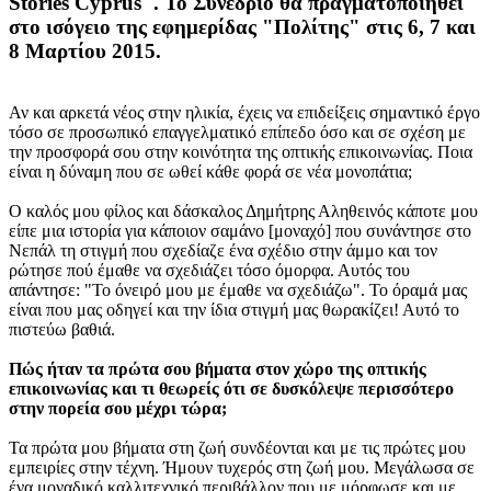
Stories Cyprus". Το Συνέδριο θα πραγματοποιηθεί
στο ισόγειο της εφημερίδας "Πολίτης" στις 6, 7 και
8 Μαρτίου 2015.
Αν και αρκετά νέος στην ηλικία, έχεις να επιδείξεις σημαντικό έργο
τόσο σε προσωπικό επαγγελματικό επίπεδο όσο και σε σχέση με
την προσφορά σου στην κοινότητα της οπτικής επικοινωνίας. Ποια
είναι η δύναμη που σε ωθεί κάθε φορά σε νέα μονοπάτια;
Ο καλός μου φίλος και δάσκαλος Δημήτρης Αληθεινός κάποτε μου
είπε μια ιστορία για κάποιον σαμάνο [μοναχό] που συνάντησε στο
Νεπάλ τη στιγμή που σχεδίαζε ένα σχέδιο στην άμμο και τον
ρώτησε πού έμαθε να σχεδιάζει τόσο όμορφα. Αυτός του
απάντησε: "Το όνειρό μου με έμαθε να σχεδιάζω". Το όραμά μας
είναι που μας οδηγεί και την ίδια στιγμή μας θωρακίζει! Αυτό το
πιστεύω βαθιά.
Πώς ήταν τα πρώτα σου βήματα στον χώρο της οπτικής
επικοινωνίας και τι θεωρείς ότι σε δυσκόλεψε περισσότερο
στην πορεία σου μέχρι τώρα;
Τα πρώτα μου βήματα στη ζωή συνδέονται και με τις πρώτες μου
εμπειρίες στην τέχνη. Ήμουν τυχερός στη ζωή μου. Μεγάλωσα σε
ένα μοναδικό καλλιτεχνικό περιβάλλον που με μόρφωσε και με