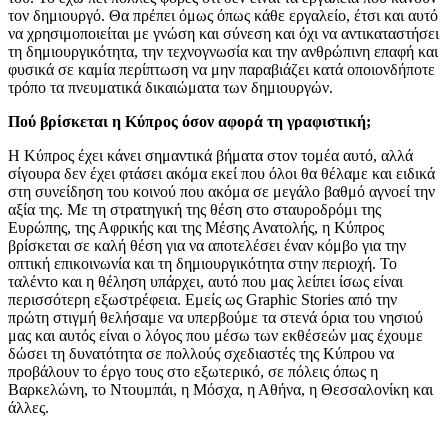
τον δημιουργό. Θα πρέπει όμως όπως κάθε εργαλείο, έτσι και αυτό
να χρησιμοποιείται με γνώση και σύνεση και όχι να αντικαταστήσει
τη δημιουργικότητα, την τεχνογνωσία και την ανθρώπινη επαφή και
φυσικά σε καμία περίπτωση να μην παραβιάζει κατά οποιονδήποτε
τρόπο τα πνευματικά δικαιώματα των δημιουργών.
Πού βρίσκεται η Κύπρος όσον αφορά τη γραφιστική;
Η Κύπρος έχει κάνει σημαντικά βήματα στον τομέα αυτό, αλλά
σίγουρα δεν έχει φτάσει ακόμα εκεί που όλοι θα θέλαμε και ειδικά
στη συνείδηση του κοινού που ακόμα σε μεγάλο βαθμό αγνοεί την
αξία της. Με τη στρατηγική της θέση στο σταυροδρόμι της
Ευρώπης, της Αφρικής και της Μέσης Ανατολής, η Κύπρος
βρίσκεται σε καλή θέση για να αποτελέσει έναν κόμβο για την
οπτική επικοινωνία και τη δημιουργικότητα στην περιοχή. Το
ταλέντο και η θέληση υπάρχει, αυτό που μας λείπει ίσως είναι
περισσότερη εξωστρέφεια. Εμείς ως Graphic Stories από την
πρώτη στιγμή θελήσαμε να υπερβούμε τα στενά όρια του νησιού
μας και αυτός είναι ο λόγος που μέσω των εκθέσεών μας έχουμε
δώσει τη δυνατότητα σε πολλούς σχεδιαστές της Κύπρου να
προβάλουν το έργο τους στο εξωτερικό, σε πόλεις όπως η
Βαρκελώνη, το Ντουμπάι, η Μόσχα, η Αθήνα, η Θεσσαλονίκη και
άλλες.