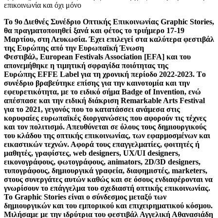
επικοινωνία και όχι μόνο
Το 9ο Διεθνές Συνέδριο Οπτικής Επικοινωνίας Graphic Stories,
θα πραγματοποιηθεί ξανά και φέτος το τριήμερο 17-19
Μαρτίου, στη Λευκωσία. Έχει επιλεγεί στα καλύτερα φεστιβάλ
της Ευρώπης από την Ευρωπαϊκή Ένωση
Φεστιβάλ, European Festivals Association [EFA] και του
απονεμήθηκε η τιμητική σφραγίδα ποιότητας της
Ευρώπης EFFE Label για τη χρονική περίοδο 2022-2023. Tο
συνέδριο βραβεύτηκε επίσης για την καινοτομία και την
εφευρετικότητα, με το ειδικό σήμα Badge of Invention, ενώ
απέσπασε και την ειδική διάκριση Remarkable Arts Festival
για το 2021, γεγονός που το κατατάσσει ανάμεσα στις
κορυφαίες ευρωπαϊκές διοργανώσεις που αφορούν τις τέχνες
και τον πολιτισμό. Απευθύνεται σε όλους τους δημιουργικούς
του κλάδου της οπτικής επικοινωνίας, των εφαρμοσμένων και
εικαστικών τεχνών. Αφορά τους επαγγελματίες, φοιτητές ή
μαθητές, γραφίστες, web designers, UX/UI designers,
εικονογράφους, φωτογράφους, animators, 2D/3D designers,
τυπογράφους, δημιουργικά γραφεία, διαφημιστές, marketers,
στους συνεργάτες αυτών καθώς και σε όσους ενδιαφέρονται να
γνωρίσουν το επάγγελμα του σχεδιαστή οπτικής επικοινωνίας.
Το Graphic Stories είναι ο σύνδεσμος μεταξύ των
δημιουργικών και του εμπορικού και επιχειρηματικού κόσμου.
Μιλήσαμε με την ιδρύτρια του φεστιβάλ Αγγελική Αθανασιάδη