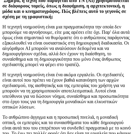
Σήμερα, η τέχνη που παράγεται από ΤΝ (AI) χρησιμοποιείται
σε διάφορους τομείς, όπως η διαφήμιση, η αρχιτεκτονική, η
μόδα και ο κινηματογράφος. Πώς βλέπεις αυτό το γεγονός σε
σχέση με τη γραφιστική;
Η τεχνητή νοημοσύνη είναι μια πραγματικότητα την οποία δεν
μπορούμε να αγνοήσουμε, είτε μας αρέσει είτε όχι. Παρ' όλα αυτά
όμως είναι σημαντικό να θυμόμαστε ότι ο ανθρώπινος παράγοντας
εξακολουθεί να είναι ουσιαστικός στη δημιουργική διαδικασία. Οι
αλγόριθμοι AI μπορούν να αναλύσουν δεδομένα και να
δημιουργήσουν σχέδια, αλλά δεν έχουν τη διαίσθηση, το
συναίσθημα και τη δημιουργικότητα που μόνο ένας άνθρωπος
σχεδιαστής μπορεί να φέρει στο τραπέζι.
Η τεχνητή νοημοσύνη είναι ένα ακόμα εργαλείο. Οι σχεδιαστές
είναι αυτοί που πρέπει να έχουν βαθιά κατανόηση των αρχών
σχεδιασμού, της αισθητικής και της εμπειρίας του χρήστη για να
μπορούν να τη χρησιμοποιούν αποτελεσματικά. Αυτοί είναι
υπεύθυνοι για να δώσουν νόημα, συναίσθημα και προσωπικότητα
στο έργο τους για τη δημιουργία μοναδικών και ελκυστικών
οπτικών λύσεων.
Το ανθρώπινο άγγιγμα και η προσωπική πινελιά, η μοναδική
οπτική, οι εμπειρίες και τα συναισθήματα του κάθε δημιουργού
είναι αυτά που του επιτρέπουν να συνδεθεί πραγματικά με το κοινό
του. Το έχω πει πολλές φορές ότι δεν είναι τα εργαλεία που κάνουν