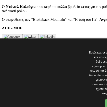
Ο
Ντάνιελ Καλούγια
, που κέρδισε πολλά βραβεία φέτος για τον 
ανδρικού ρόλου.
Ο σκηνοθέτης των "Brokeback Mountain" και "Η ζωή του Πι",
Ανγκ
ΑΠΕ - ΜΠΕ
Tags
Εμείς και οι
ΕΙΔΗΣΕΙΣ
και να έ
politis
δεδομέν
εξατομικε
Τελευταία νέα
κοινού και 
δεδομένα σα
γεωεντο
ιστότοπο. Ο
έχετε τ
συγ
Το «Παράθυρο» είναι το πολιτιστικό ένθετο της εφημερίδας Πολίτης 
και στατικές, κριτικές προσεγγίσεις, λοξές ματιές. Βλέπουμε το δέν