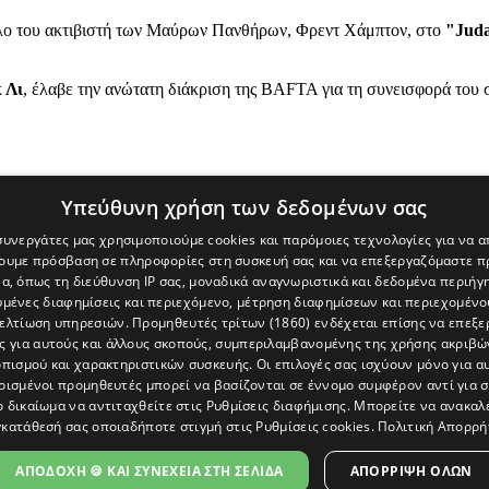
ρόλο του ακτιβιστή των Μαύρων Πανθήρων, Φρεντ Χάμπτον, στο
"Juda
 Λι
, έλαβε την ανώτατη διάκριση της BAFTA για τη συνεισφορά του 
Υπεύθυνη χρήση των δεδομένων σας
 συνεργάτες μας χρησιμοποιούμε cookies και παρόμοιες τεχνολογίες για να
χουμε πρόσβαση σε πληροφορίες στη συσκευή σας και να επεξεργαζόμαστε 
α, όπως τη διεύθυνση IP σας, μοναδικά αναγνωριστικά και δεδομένα περιήγη
υμένες διαφημίσεις και περιεχόμενο, μέτρηση διαφημίσεων και περιεχομένο
βελτίωση υπηρεσιών.
Προμηθευτές τρίτων (1860)
ενδέχεται επίσης να επεξε
ς για αυτούς και άλλους σκοπούς, συμπεριλαμβανομένης της χρήσης ακριβ
πισμού και χαρακτηριστικών συσκευής. Οι επιλογές σας ισχύουν μόνο για α
ρισμένοι προμηθευτές μπορεί να βασίζονται σε έννομο συμφέρον αντί για 
ο δικαίωμα να αντιταχθείτε στις
Ρυθμίσεις διαφήμισης
. Μπορείτε να ανακαλ
κατάθεσή σας οποιαδήποτε στιγμή στις
Ρυθμίσεις cookies
.
Πολιτική Απορρή
[Κύπρος] και του διαδικτυακού πόρταλ www.politis.com.cy. Ειδήσεις, 
τρο, δεν χάνουμε το δάσος.
ΑΠΟΔΟΧΗ 🍪 ΚΑΙ ΣΥΝΕΧΕΙΑ ΣΤΗ ΣΕΛΙΔΑ
ΑΠΌΡΡΙΨΗ ΌΛΩΝ