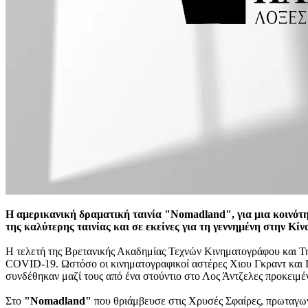
Η αμερικανική δραματική ταινία "Nomadland", για μια κοινότ
της καλύτερης ταινίας και σε εκείνες για τη γεννημένη στην Κ
Η τελετή της Βρετανικής Ακαδημίας Τεχνών Κινηματογράφου και Τη
COVID-19. Ωστόσο οι κινηματογραφικοί αστέρες Χιου Γκραντ και 
συνδέθηκαν μαζί τους από ένα στούντιο στο Λος Άντζελες προκειμέ
Στο
"Nomadland"
που θριάμβευσε στις Χρυσές Σφαίρες, πρωταγωνι