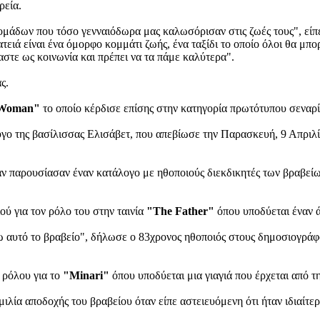
ρεία.
μάδων που τόσο γενναιόδωρα μας καλωσόρισαν στις ζωές τους", είπε 
τειά είναι ένα όμορφο κομμάτι ζωής, ένα ταξίδι το οποίο όλοι θα μ
αστε ως κοινωνία και πρέπει να τα πάμε καλύτερα".
ς.
 Woman"
το οποίο κέρδισε επίσης στην κατηγορία πρωτότυπου σεναρί
ζυγο της βασίλισσας Ελισάβετ, που απεβίωσε την Παρασκευή, 9 Απρι
παρουσίασαν έναν κατάλογο με ηθοποιούς διεκδικητές των βραβείων 
ύ για τον ρόλο του στην ταινία
"The Father"
όπου υποδύεται έναν ά
ρω αυτό το βραβείο", δήλωσε ο 83χρονος ηθοποιός στους δημοσιογράφ
 ρόλου για το
"Minari"
όπου υποδύεται μια γιαγιά που έρχεται από τ
ιλία αποδοχής του βραβείου όταν είπε αστειευόμενη ότι ήταν ιδιαίτε