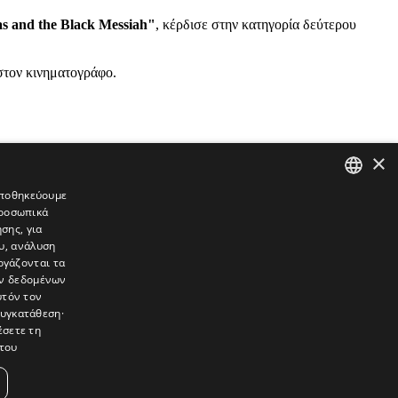
s and the Black Messiah"
, κέρδισε στην κατηγορία δεύτερου
στον κινηματογράφο.
×
 αποθηκεύουμε
προσωπικά
GREEK
σης, για
ENGLISH
υ, ανάλυση
ργάζονται τα
ών δεδομένων
υτόν τον
συγκατάθεση·
έσετε τη
του
συνεντεύξεις, συναντήσεις, ρεπορτάζ, ήχοι, εικόνες – κινούμενες