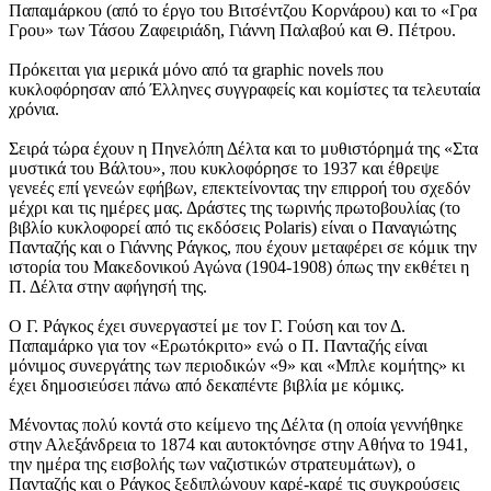
Παπαμάρκου (από το έργο του Βιτσέντζου Κορνάρου) και το «Γρα
Γρου» των Τάσου Ζαφειριάδη, Γιάννη Παλαβού και Θ. Πέτρου.
Πρόκειται για μερικά μόνο από τα graphic novels που
κυκλοφόρησαν από Έλληνες συγγραφείς και κομίστες τα τελευταία
χρόνια.
Σειρά τώρα έχουν η Πηνελόπη Δέλτα και το μυθιστόρημά της «Στα
μυστικά του Βάλτου», που κυκλοφόρησε το 1937 και έθρεψε
γενεές επί γενεών εφήβων, επεκτείνοντας την επιρροή του σχεδόν
μέχρι και τις ημέρες μας. Δράστες της τωρινής πρωτοβουλίας (το
βιβλίο κυκλοφορεί από τις εκδόσεις Pοlaris) είναι ο Παναγιώτης
Πανταζής και ο Γιάννης Ράγκος, που έχουν μεταφέρει σε κόμικ την
ιστορία του Μακεδονικού Αγώνα (1904-1908) όπως την εκθέτει η
Π. Δέλτα στην αφήγησή της.
Ο Γ. Ράγκος έχει συνεργαστεί με τον Γ. Γούση και τον Δ.
Παπαμάρκο για τον «Ερωτόκριτο» ενώ ο Π. Πανταζής είναι
μόνιμος συνεργάτης των περιοδικών «9» και «Μπλε κομήτης» κι
έχει δημοσιεύσει πάνω από δεκαπέντε βιβλία με κόμικς.
Μένοντας πολύ κοντά στο κείμενο της Δέλτα (η οποία γεννήθηκε
στην Αλεξάνδρεια το 1874 και αυτοκτόνησε στην Αθήνα το 1941,
την ημέρα της εισβολής των ναζιστικών στρατευμάτων), ο
Πανταζής και ο Ράγκος ξεδιπλώνουν καρέ-καρέ τις συγκρούσεις