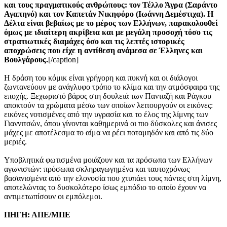
και τους πραγματικούς ανθρώπους: τον Τέλλο Άγρα (Σαράντο
Αγαπηνό) και τον Καπετάν Νικηφόρο (Ιωάννη Δεμέστιχα). Η
Δέλτα είναι βεβαίως με το μέρος των Ελλήνων, παρακολουθεί
όμως με ιδιαίτερη ακρίβεια και με μεγάλη προσοχή τόσο τις
στρατιωτικές διαμάχες όσο και τις λεπτές ιστορικές
αποχρώσεις που είχε η αντίθεση ανάμεσα σε Έλληνες και
Βουλγάρους.
[/caption]
Η δράση του κόμικ είναι γρήγορη και πυκνή και οι διάλογοι
ζωντανεύουν με ανάγλυφο τρόπο το κλίμα και την ατμόσφαιρα της
εποχής. Ξεχωριστό βάρος στη δουλειά των Πανταζή και Ράγκου
αποκτούν τα χρώματα μέσω των οποίων λειτουργούν οι εικόνες:
εικόνες νοτισμένες από την υγρασία και το έλος της λίμνης των
Γιαννιτσών, όπου γίνονται καθημερινά οι πιο δύσκολες και άνισες
μάχες με αποτέλεσμα το αίμα να ρέει ποταμηδόν και από τις δύο
μεριές.
Υποβλητικά φωτισμένα μοιάζουν και τα πρόσωπα των Ελλήνων
αγωνιστών: πρόσωπα σκληραγωγημένα και ταυτοχρόνως
βασανισμένα από την ελονοσία που χτυπάει τους πάντες στη λίμνη,
αποτελώντας το δυσκολότερο ίσως εμπόδιο το οποίο έχουν να
αντιμετωπίσουν οι εμπόλεμοι.
ΠΗΓΗ: ΑΠΕ/ΜΠΕ