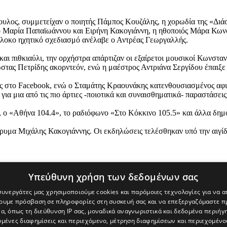
λος, συμμετείχαν ο ποιητής Πάμπος Κουζάλης, η χορωδία της «Διάσ
ο Μαρία Παπαϊωάννου και Ειρήνη Κακογιάννη, η ηθοποιός Μάρα Κωνστ
λοκο ηχητικό σχεδιασμό ανέλαβε ο Αντρέας Γεωργαλλής.
και πιθκιαύλι, την ορχήστρα απάρτιζαν οι εξαίρετοι μουσικοί Κωνστα
στας Πετρίδης ακορντεόν, ενώ η μαέστρος Αντριάνα Σεργίδου έπαιξε 
ους στο Facebook, ενώ ο Σταμάτης Κραουνάκης κατενθουσιασμένος αφ
ια μια από τις πιο άρτιες -ποιοτικά και συναισθηματικά- παραστάσει
 ο «Αθήνα 104.4», το ραδιόφωνο «Στο Κόκκινο 105.5» και άλλα δημ
Ίδρυμα Μιχάλης Κακογιάννης. Οι εκδηλώσεις τελέσθηκαν υπό την αιγ
Υπεύθυνη χρήση των δεδομένων σας
 συνεργάτες μας χρησιμοποιούμε cookies και παρόμοιες τεχνολογίες για να
χουμε πρόσβαση σε πληροφορίες στη συσκευή σας και να επεξεργαζόμαστε 
α, όπως τη διεύθυνση IP σας, μοναδικά αναγνωριστικά και δεδομένα περιήγη
υμένες διαφημίσεις και περιεχόμενο, μέτρηση διαφημίσεων και περιεχομένο