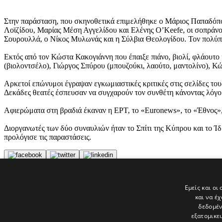
Στην παράσταση, που σκηνοθετικά επιμελήθηκε ο Μάριος Παπαδόπου
Λοϊζίδου, Μαρίας Μέση Αγγελίδου και Ελένης O’Κeefe, οι σοπράν
Σουρουλλά, ο Νίκος Μυλωνάς και η Σύλβια Θεολογίδου. Τον πολύπ
Εκτός από τον Κώστα Κακογιάννη που έπαιξε πιάνο, βιολί, φλάουτο 
(βιολοντσέλο), Γιώργος Σπύρου (μπουζούκι, λαούτο, μαντολίνο), Κώ
Αρκετοί επώνυμοι έγραψαν εγκωμιαστικές κριτικές στις σελίδες τ
Δεκάδες θεατές έσπευσαν να συγχαρούν τον συνθέτη κάνοντας λόγο γ
Αφιερώματα στη βραδιά έκαναν η ΕΡΤ, το «Euronews», το «Έθνος»,
Διοργανωτές των δύο συναυλιών ήταν το Σπίτι της Κύπρου και το 
προλόγισε τις παραστάσεις.
Tags
Εμείς και οι
ΡΙΚ
και να έ
ΑΘΗΝΑ
δεδομέν
εξατομικε