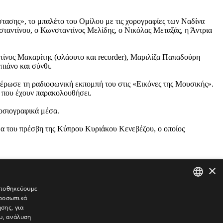
τασης», το μπαλέτο του Ομίλου με τις χορογραφίες των Ναδίνα
αντίνου, ο Κωνσταντίνος Μελίδης, ο Νικόλας Μεταξάς, η Άντρια
ντίνος Μακαρίτης (φλάουτο και recorder), Μαριλίζα Παπαδούρη
πιάνο και σύνθι.
ιέρωσε τη ραδιοφωνική εκπομπή του στις «Εικόνες της Μουσικής».
ς που έχουν παρακολουθήσει.
οσιογραφικά μέσα.
ίδα του πρέσβη της Κύπρου Κυριάκου Κενεβέζου, ο οποίος
×
 αποθηκεύουμε
προσωπικά
GREEK
σης, για
ENGLISH
υ, ανάλυση