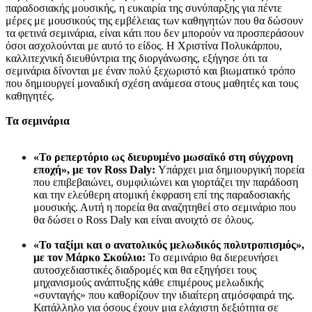
παραδοσιακής μουσικής, η ευκαιρία της συνύπαρξης για πέντε
μέρες με μουσικούς της εμβέλειας των καθηγητών που θα δώσουν
τα φετινά σεμινάρια, είναι κάτι που δεν μπορούν να προσπεράσουν
όσοι ασχολούνται με αυτό το είδος. Η Χριστίνα Πολυκάρπου,
καλλιτεχνική διευθύντρια της διοργάνωσης, εξήγησε ότι τα
σεμινάρια δίνονται με έναν πολύ ξεχωριστό και βιωματικό τρόπο
που δημιουργεί μοναδική σχέση ανάμεσα στους μαθητές και τους
καθηγητές.
Τα σεμινάρια
«Το ρεπερτόριο ως διευρυμένο μωσαϊκό στη σύγχρονη
εποχή», με τον Ross Daly:
Υπάρχει μια δημιουργική πορεία
που επιβεβαιώνει, συμφιλιώνει και γιορτάζει την παράδοση
και την ελεύθερη ατομική έκφραση επί της παραδοσιακής
μουσικής. Αυτή η πορεία θα αναζητηθεί στο σεμινάριο που
θα δώσει ο Ross Daly και είναι ανοιχτό σε όλους.
«Το ταξίμι και ο ανατολικός μελωδικός πολυτροπισμός»,
με τον Μάρκο Σκούλιο:
Το σεμινάριο θα διερευνήσει
αυτοσχεδιαστικές διαδρομές και θα εξηγήσει τους
μηχανισμούς ανάπτυξης κάθε επιμέρους μελωδικής
«συνταγής» που καθορίζουν την ιδιαίτερη ατμόσφαιρά της.
Κατάλληλο για όσους έχουν μια ελάχιστη δεξιότητα σε