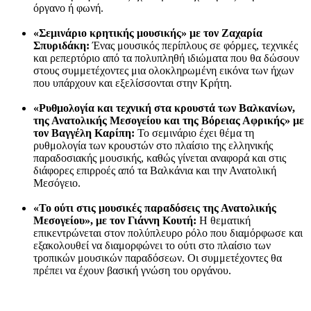
όργανο ή φωνή.
«Σεμινάριο κρητικής μουσικής» με τον Ζαχαρία
Σπυριδάκη:
Ένας μουσικός περίπλους σε φόρμες, τεχνικές
και ρεπερτόριο από τα πολυπληθή ιδιώματα που θα δώσουν
στους συμμετέχοντες μια ολοκληρωμένη εικόνα των ήχων
που υπάρχουν και εξελίσσονται στην Κρήτη.
«Ρυθμολογία και τεχνική στα κρουστά των Βαλκανίων,
της Ανατολικής Μεσογείου και της Βόρειας Αφρικής» με
τον Βαγγέλη Καρίπη:
Το σεμινάριο έχει θέμα τη
ρυθμολογία των κρουστών στο πλαίσιο της ελληνικής
παραδοσιακής μουσικής, καθώς γίνεται αναφορά και στις
διάφορες επιρροές από τα Βαλκάνια και την Ανατολική
Μεσόγειο.
«Το ούτι στις μουσικές παραδόσεις της Ανατολικής
Μεσογείου», με τον Γιάννη Κουτή:
Η θεματική
επικεντρώνεται στον πολύπλευρο ρόλο που διαμόρφωσε και
εξακολουθεί να διαμορφώνει το ούτι στο πλαίσιο των
τροπικών μουσικών παραδόσεων. Οι συμμετέχοντες θα
πρέπει να έχουν βασική γνώση του οργάνου.