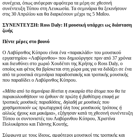
συνέχεια, όπως ανέφεραν αμφότερα τα μέρη σε χθεσινή
συνέντευξη Τύπου στη Λευκωσία. Τα σεμινάρια θα ξεκινήσουν
στις 30 Απριλίου και θα διαρκέσουν μέχρι τις 5 Μαΐου.
ΣΥΝΕΝΤΕΥΞΗ: Ross Daly: Η μουσική υπάρχει ως διάσταση
ζωής
Πέντε μέρες στο βουνό
Ο Λαβύρινθος Κύπρου είναι ένα «παρακλάδι» του μουσικού
εργαστηρίου «Λαβύρινθου» που δημιούργησε πριν από 37 χρόνια
και διευθύνει στο χωριό Χουδέτσι της Κρήτης ο Ross Daly, ο
οποίος και φέτος θα βρίσκεται στη χώρα μας για να διδάξει σε ένα
από τα μουσικά σεμινάρια παραδοσιακής και τροπικής μουσικής
που παραδίδει ο Λαβύρινθος Κύπρου.
«Μέσα από τα σεμινάρια δίνεται η ευκαιρία στα άτομα που θα τα
παρακολουθήσουν να έρθουν σε πρώτη ή βαθύτερη επαφή με
τροπικές μουσικές παραδόσεις, δηλαδή με μουσικές που
χρησιμοποιούν ως πρωταρχική ύλη τους μουσικούς τρόπους ή
αλλιώς ήχους και μακάμια»,
εξήγησαν κατά τη χθεσινή συνέντευξη
Τύπου οι συντονιστές του Λαβύρινθου Κύπρου, Χριστίνα
Πολυκάρπου και Γιάννης Κουτής.
Σύμφωνα με τους ίδιους, αμφότεροι μουσικοί της τροπικής και