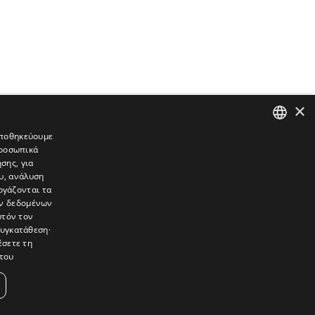
×
 αποθηκεύουμε
προσωπικά
GREEK
σης, για
ENGLISH
υ, ανάλυση
ργάζονται τα
ών δεδομένων
υτόν τον
συγκατάθεση·
έσετε τη
του
συνεντεύξεις, συναντήσεις, ρεπορτάζ, ήχοι, εικόνες – κινούμενες