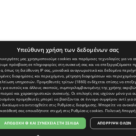
Υπεύθυνη χρήση των δεδομένων σας
 συνεργάτες μας χρησιμοποιούμε cookies και παρόμοιες τεχνολογίες για να
χουμε πρόσβαση σε πληροφορίες στη συσκευή σας και να επεξεργαζόμαστε 
α, όπως τη διεύθυνση IP σας, μοναδικά αναγνωριστικά και δεδομένα περιήγη
υμένες διαφημίσεις και περιεχόμενο, μέτρηση διαφημίσεων και περιεχομένο
βελτίωση υπηρεσιών.
Προμηθευτές τρίτων (1860)
ενδέχεται επίσης να επεξε
ς για αυτούς και άλλους σκοπούς, συμπεριλαμβανομένης της χρήσης ακριβ
πισμού και χαρακτηριστικών συσκευής. Οι επιλογές σας ισχύουν μόνο για α
ρισμένοι προμηθευτές μπορεί να βασίζονται σε έννομο συμφέρον αντί για 
ο δικαίωμα να αντιταχθείτε στις
Ρυθμίσεις διαφήμισης
. Μπορείτε να ανακαλ
κατάθεσή σας οποιαδήποτε στιγμή στις
Ρυθμίσεις cookies
.
Πολιτική Απορρή
[Κύπρος] και του διαδικτυακού πόρταλ www.politis.com.cy. Ειδήσεις, 
τρο, δεν χάνουμε το δάσος.
ΑΠΟΔΟΧΗ 🍪 ΚΑΙ ΣΥΝΕΧΕΙΑ ΣΤΗ ΣΕΛΙΔΑ
ΑΠΌΡΡΙΨΗ ΌΛΩΝ