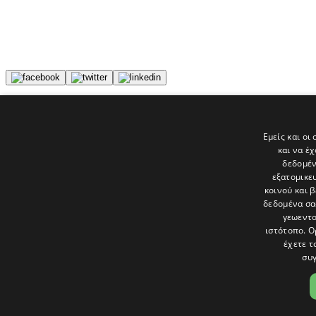
Tags
Κυπριακή
Εμείς και οι
Μεσανατολικό
και να έ
Πρεμιέρα
δεδομέν
εξατομικε
Τελευταία νέα
κοινού και 
δεδομένα σα
γεωεντο
ιστότοπο. Ο
έχετε τ
συγ
Το «Παράθυρο» είναι το πολιτιστικό ένθετο της εφημερίδας Πολίτης 
και στατικές, κριτικές προσεγγίσεις, λοξές ματιές. Βλέπουμε το δέν
Ακολουθήστε μας στα social