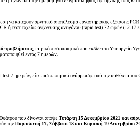
 6 μηνών από την ημερομηνία δειγματοληψίας της αρχικής τους θετι
εση να κατέχουν αρνητικό αποτέλεσμα εργαστηριακής εξέτασης PCR 72
R ή τεστ ταχείας ανίχνευσης αντιγόνου (rapid test) 72 ωρών (12-17 ε
κού προβλήματος
, ιατρικό πιστοποιητικό που εκδίδει το Υπουργείο Υ
γματοποιηθεί εντός 7 ημερών,
id test 7 ημερών, είτε πιστοποιητικό ανάρρωσης από την ασθένεια το
 Θεάτρου που δίνονται απόψε
Τετάρτη 15 Δεκεμβρίου 2021 και αύρ
ούν
την
Παρασκευή 17, Σάββατο 18 και Κυριακή 19 Δεκεμβρίου 2