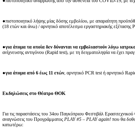
●πιστοποιητικό ανάρρωσης από την ασθένεια του COVID-19, με ισχύ
●πιστοποιητικό λήψης μίας δόσης εμβολίου, με απαραίτητη προϋπόθ
(18 ετών και άνω) / αρνητικό αποτέλεσμα εργαστηριακής εξέτασης PC
●
για άτομα τα οποία δεν δύνανται να εμβολιαστούν λόγω ιατρι
ανίχνευσης αντιγόνου (Rapid test), με τη δειγματοληψία να έχει πρα
●
για άτομα από 6 έως 11 ετών
, αρνητικό PCR test ή αρνητικό Rap
Εκδηλώσεις στο Θέατρο ΘΟΚ
Για τις παραστάσεις του 34ου Παγκύπριου Φεστιβάλ Ερασιτεχνικού
αναγνώσεις του Προγράμματος
PLAY #5
–
PLAY again!
που θα δοθ
κατωτέρω: