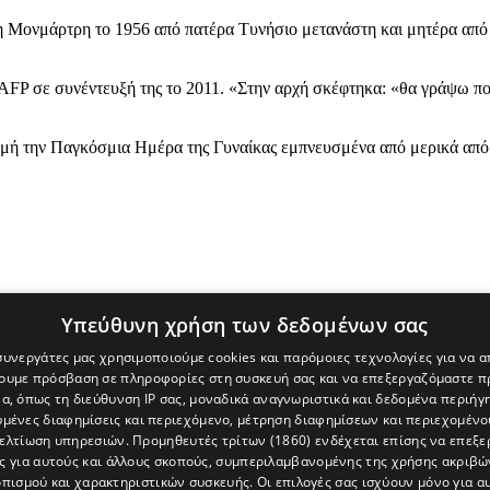
τη Μονμάρτρη το 1956 από πατέρα Τυνήσιο μετανάστη και μητέρα απ
 AFP σε συνέντευξή της το 2011. «Στην αρχή σκέφτηκα: «θα γράψω ποι
μή την Παγκόσμια Ημέρα της Γυναίκας εμπνευσμένα από μερικά από τ
Υπεύθυνη χρήση των δεδομένων σας
 συνεργάτες μας χρησιμοποιούμε cookies και παρόμοιες τεχνολογίες για να
χουμε πρόσβαση σε πληροφορίες στη συσκευή σας και να επεξεργαζόμαστε 
α, όπως τη διεύθυνση IP σας, μοναδικά αναγνωριστικά και δεδομένα περιήγη
υμένες διαφημίσεις και περιεχόμενο, μέτρηση διαφημίσεων και περιεχομένο
βελτίωση υπηρεσιών.
Προμηθευτές τρίτων (1860)
ενδέχεται επίσης να επεξε
ς για αυτούς και άλλους σκοπούς, συμπεριλαμβανομένης της χρήσης ακριβ
πισμού και χαρακτηριστικών συσκευής. Οι επιλογές σας ισχύουν μόνο για α