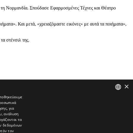
ό τη Νορμανδία. Σπούδασε Εφαρμοσμένες Τέχνες και Θέατρο
ήματα». Και μετά, «χρειαζόμαστε εικόνες» με αυτά τα ποιήματα»,
α στένσιλ της.
×
 αποθηκεύουμε
προσωπικά
GREEK
σης, για
ENGLISH
υ, ανάλυση
ργάζονται τα
ών δεδομένων
υτόν τον