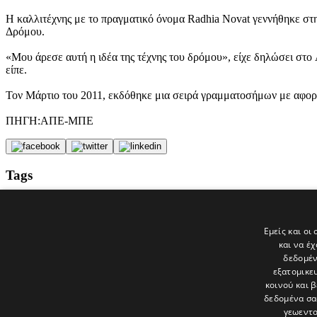
Η καλλιτέχνης με το πραγματικό όνομα Radhia Novat γεννήθηκε σ
Δρόμου.
«Μου άρεσε αυτή η ιδέα της τέχνης του δρόμου», είχε δηλώσει στο
είπε.
Τον Μάρτιο του 2011, εκδόθηκε μια σειρά γραμματοσήμων με αφορ
ΠΗΓΗ:ΑΠΕ-ΜΠΕ
Tags
ΕΙΔΗΣΕΙΣ
ΕΙΚΑΣΤΙΚΑ
ΤΟΙΧΟΓΡΑΦΙΑ
Εμείς και οι
πόλη
και να έ
politis
δεδομέν
εξατομικε
Τελευταία νέα
κοινού και 
δεδομένα σα
γεωεντο