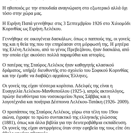
Η ηθοποιός με την σπουδαία αναγνώριση στο εξωτερικό αλλά όχι
τόσο στην χώρα μας.
Η Ειρήνη Παπά γεννήθηκε στις 3 Σεπτεμβρίου 1926 στο Χιλιομόδι
Κορινθίας ως Ειρήνη Λελέκου.
Γεννήθηκε σε οικογένεια δασκάλων, όπως ο παππούς της, οι γονείς
της και η θεία της που την επηρέασαν στη μόρφωσή της. Η μητέρα
της Ελένη Λελέκου, από το γένος Πρεβεζάνου, ήταν δασκάλα, από
την οποία είχε ακούσει πολλά παραμύθια και ιστορίες.
Ο πατέρας της Σταύρος Λελέκος ήταν καθηγητής κλασικού
δράματος, υπήρξε διευθυντής στο σχολείο του Σοφικού Κορινθίας
και την έμαθε να διαβάζει αρχαίους Έλληνες.
Οι γονείς της είχαν τέσσερα κορίτσια. Αδελφές της είναι η
Ευαγγελία Λελέκου-Μανθοπούλου (1925-), ιατρός ακτινολόγος,
πρώην διευθύντρια του νοσοκομείου Άγιος Σάββας και η
λογοτέχνιδα και ποιήτρια Δέσποινα Λελέκου-Τατάκη (1926- 2009).
Ο προπάππος της Σταύρος Λελέκος, γύρω στα τέλη του 19ου
αιώνα, έγραψε το πρώτο συντακτικό της ελληνικής γλώσσας
(1881), όπως και άλλα βιβλία για την δευτεροβάθμια εκπαίδευση.
Οι γονείς της είχαν αντιρρήσεις όταν στην εφηβεία της τους είπε ότι