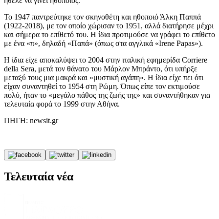
ήθελε να γίνει ηθοποιός.
Το 1947 παντρεύτηκε τον σκηνοθέτη και ηθοποιό Άλκη Παππά
(1922-2018), με τον οποίο χώρισαν το 1951, αλλά διατήρησε μέχρι
και σήμερα το επίθετό του. Η ίδια προτιμούσε να γράφει το επίθετο
με ένα «π», δηλαδή «Παπά» (όπως στα αγγλικά «Irene Papas»).
Η ίδια είχε αποκαλύψει το 2004 στην ιταλική εφημερίδα Corriere
della Sera, μετά τον θάνατο του Μάρλον Μπράντο, ότι υπήρξε
μεταξύ τους μια μακρά και «μυστική αγάπη». Η ίδια είχε πει ότι
είχαν συναντηθεί το 1954 στη Ρώμη. Όπως είπε τον εκτιμούσε
πολύ, ήταν το «μεγάλο πάθος της ζωής της» και συναντήθηκαν για
τελευταία φορά το 1999 στην Αθήνα.
ΠΗΓΗ: newsit.gr
Τελευταία νέα