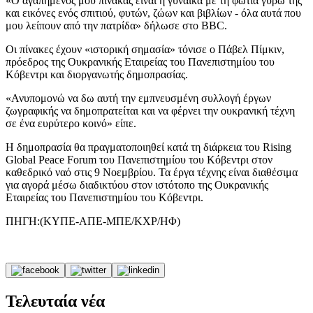
«Ο αγαπημένος μου πίνακας είναι η γυναίκα με τη φωτιά γύρω της
και εικόνες ενός σπιτιού, φυτών, ζώων και βιβλίων - όλα αυτά που
μου λείπουν από την πατρίδα» δήλωσε στο BBC.
Οι πίνακες έχουν «ιστορική σημασία» τόνισε ο Πάβελ Πίμκιν,
πρόεδρος της Ουκρανικής Εταιρείας του Πανεπιστημίου του
Κόβεντρι και διοργανωτής δημοπρασίας.
«Ανυπομονώ να δω αυτή την εμπνευσμένη συλλογή έργων
ζωγραφικής να δημοπρατείται και να φέρνει την ουκρανική τέχνη
σε ένα ευρύτερο κοινό» είπε.
Η δημοπρασία θα πραγματοποιηθεί κατά τη διάρκεια του Rising
Global Peace Forum του Πανεπιστημίου του Κόβεντρι στον
καθεδρικό ναό στις 9 Νοεμβρίου. Τα έργα τέχνης είναι διαθέσιμα
για αγορά μέσω διαδικτύου στον ιστότοπο της Ουκρανικής
Εταιρείας του Πανεπιστημίου του Κόβεντρι.
ΠΗΓΗ:(ΚΥΠΕ-ΑΠΕ-ΜΠΕ/ΚΧΡ/ΗΦ)
Τελευταία νέα