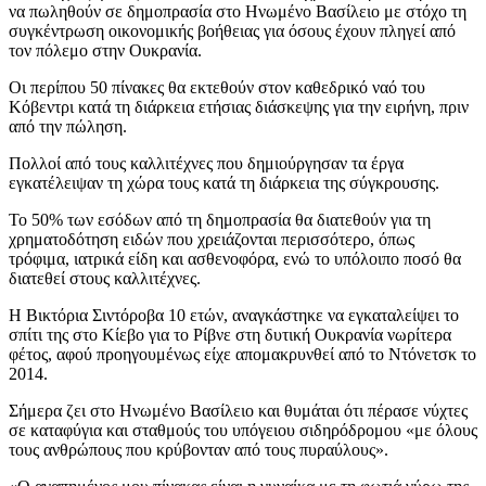
να πωληθούν σε δημοπρασία στο Ηνωμένο Βασίλειο με στόχο τη
συγκέντρωση οικονομικής βοήθειας για όσους έχουν πληγεί από
τον πόλεμο στην Ουκρανία.
Οι περίπου 50 πίνακες θα εκτεθούν στον καθεδρικό ναό του
Κόβεντρι κατά τη διάρκεια ετήσιας διάσκεψης για την ειρήνη, πριν
από την πώληση.
Πολλοί από τους καλλιτέχνες που δημιούργησαν τα έργα
εγκατέλειψαν τη χώρα τους κατά τη διάρκεια της σύγκρουσης.
Το 50% των εσόδων από τη δημοπρασία θα διατεθούν για τη
χρηματοδότηση ειδών που χρειάζονται περισσότερο, όπως
τρόφιμα, ιατρικά είδη και ασθενοφόρα, ενώ το υπόλοιπο ποσό θα
διατεθεί στους καλλιτέχνες.
Η Βικτόρια Σιντόροβα 10 ετών, αναγκάστηκε να εγκαταλείψει το
σπίτι της στο Κίεβο για το Ρίβνε στη δυτική Ουκρανία νωρίτερα
φέτος, αφού προηγουμένως είχε απομακρυνθεί από το Ντόνετσκ το
2014.
Σήμερα ζει στο Ηνωμένο Βασίλειο και θυμάται ότι πέρασε νύχτες
σε καταφύγια και σταθμούς του υπόγειου σιδηρόδρομου «με όλους
τους ανθρώπους που κρύβονταν από τους πυραύλους».