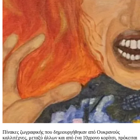
Πίνακες ζωγραφικής που δημιουργήθηκαν από Ουκρανούς
καλλιτέχνες, μεταξύ άλλων και από ένα 10χρονο κορίτσι, πρόκειται