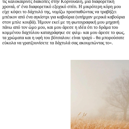
τις καλοκαιρινές διακοπές στην Κορνουάλη, μια διαφορετική
χρονιά, σ' ένα διαφορετικό εξοχικό σπίτι. Η μικρότερη κόρη μου
είχε κόψει το δάχτυλό της, νομίζω προσπαθώντας να τραβήξει
μπέικον από ένα αγκίστρι για καβούρια (υπήρχαν μερικά καβούρια
στον μπλε κουβά). Ήμουν εκεί με τη φωτογραφική μου μηχανή
πάνω από τον ώμο μου, και μου άρεσε η ιδέα ότι το δράμα του
κομμένου δαχτύλου καταγράφηκε σε φιλμ- και μου άρεσε το φως,
τα χρώματα και η υφή του βότσαλου: είναι τραχύ - θα μπορούσατε
εύκολα να γρατζουνίσετε τα δάχτυλά σας ακουμπώντας το».