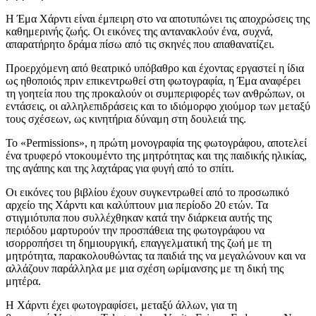
Η Έμα Χάρντι είναι έμπειρη στο να αποτυπώνει τις αποχρώσεις της
καθημερινής ζωής. Οι εικόνες της αντανακλούν ένα, συχνά,
απαρατήρητο δράμα πίσω από τις σκηνές που απαθανατίζει.
Προερχόμενη από θεατρικό υπόβαθρο και έχοντας εργαστεί η ίδια
ως ηθοποιός πριν επικεντρωθεί στη φωτογραφία, η Έμα αναφέρει
τη γοητεία που της προκαλούν οι συμπεριφορές των ανθρώπων, οι
εντάσεις, οι αλληλεπιδράσεις και το ιδιόμορφο χιούμορ των μεταξύ
τους σχέσεων, ως κινητήρια δύναμη στη δουλειά της.
Το «Permissions», η πρώτη μονογραφία της φωτογράφου, αποτελεί
ένα τρυφερό ντοκουμέντο της μητρότητας και της παιδικής ηλικίας,
της αγάπης και της λαχτάρας για φυγή από το σπίτι.
Οι εικόνες του βιβλίου έχουν συγκεντρωθεί από το προσωπικό
αρχείο της Χάρντι και καλύπτουν μια περίοδο 20 ετών. Τα
στιγμιότυπα που συλλέχθηκαν κατά την διάρκεια αυτής της
περιόδου μαρτυρούν την προσπάθεια της φωτογράφου να
ισορροπήσει τη δημιουργική, επαγγελματική της ζωή με τη
μητρότητα, παρακολουθώντας τα παιδιά της να μεγαλώνουν και να
αλλάζουν παράλληλα με μια σχέση ωρίμανσης με τη δική της
μητέρα.
Η Χάρντι έχει φωτογραφίσει, μεταξύ άλλων, για τη