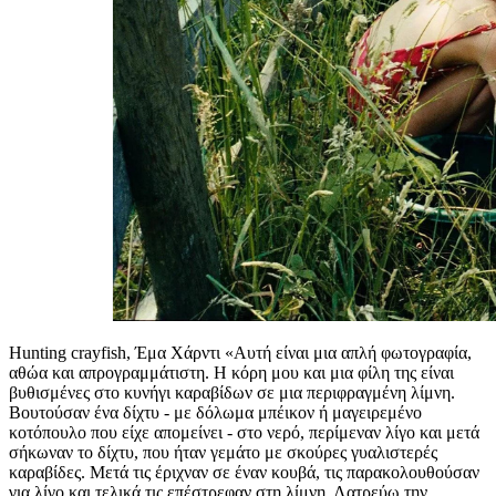
Hunting crayfish, Έμα Χάρντι «Αυτή είναι μια απλή φωτογραφία,
αθώα και απρογραμμάτιστη. Η κόρη μου και μια φίλη της είναι
βυθισμένες στο κυνήγι καραβίδων σε μια περιφραγμένη λίμνη.
Βουτούσαν ένα δίχτυ - με δόλωμα μπέικον ή μαγειρεμένο
κοτόπουλο που είχε απομείνει - στο νερό, περίμεναν λίγο και μετά
σήκωναν το δίχτυ, που ήταν γεμάτο με σκούρες γυαλιστερές
καραβίδες. Μετά τις έριχναν σε έναν κουβά, τις παρακολουθούσαν
για λίγο και τελικά τις επέστρεφαν στη λίμνη. Λατρεύω την