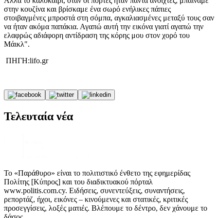
Αλλά το καλοκαίρι, όταν οι πόρτες ήταν πάντα ανοιχτές, μπαίναμε
στην κουζίνα και βρίσκαμε ένα σωρό ενήλικες πάπιες
στοιβαγμένες μπροστά στη σόμπα, αγκαλιασμένες μεταξύ τους σαν
να ήταν ακόμα παπάκια. Αγαπώ αυτή την εικόνα γιατί αγαπώ την
ελαφρώς αδιάφορη αντίδραση της κόρης μου στον χορό του
Μάικλ".
ΠΗΓΗ:lifo.gr
Τελευταία νέα
Το «Παράθυρο» είναι το πολιτιστικό ένθετο της εφημερίδας
Πολίτης [Κύπρος] και του διαδικτυακού πόρταλ
www.politis.com.cy. Ειδήσεις, συνεντεύξεις, συναντήσεις,
ρεπορτάζ, ήχοι, εικόνες – κινούμενες και στατικές, κριτικές
προσεγγίσεις, λοξές ματιές. Βλέπουμε το δέντρο, δεν χάνουμε το
δάσος.