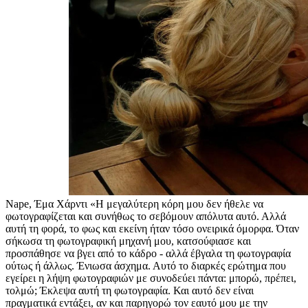
Nape, Έμα Χάρντι «Η μεγαλύτερη κόρη μου δεν ήθελε να
φωτογραφίζεται και συνήθως το σεβόμουν απόλυτα αυτό. Αλλά
αυτή τη φορά, το φως και εκείνη ήταν τόσο ονειρικά όμορφα. Όταν
σήκωσα τη φωτογραφική μηχανή μου, κατσούφιασε και
προσπάθησε να βγει από το κάδρο - αλλά έβγαλα τη φωτογραφία
ούτως ή άλλως. Ένιωσα άσχημα. Αυτό το διαρκές ερώτημα που
εγείρει η λήψη φωτογραφιών με συνοδεύει πάντα: μπορώ, πρέπει,
τολμώ; Έκλεψα αυτή τη φωτογραφία. Και αυτό δεν είναι
πραγματικά εντάξει, αν και παρηγορώ τον εαυτό μου με την