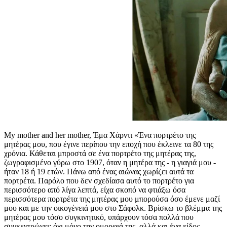
My mother and her mother, Έμα Χάρντι «Ένα πορτρέτο της
μητέρας μου, που έγινε περίπου την εποχή που έκλεινε τα 80 της
χρόνια. Κάθεται μπροστά σε ένα πορτρέτο της μητέρας της,
ζωγραφισμένο γύρω στο 1907, όταν η μητέρα της - η γιαγιά μου -
ήταν 18 ή 19 ετών. Πάνω από ένας αιώνας χωρίζει αυτά τα
πορτρέτα. Παρόλο που δεν σχεδίασα αυτό το πορτρέτο για
περισσότερο από λίγα λεπτά, είχα σκοπό να φτιάξω όσα
περισσότερα πορτρέτα της μητέρας μου μπορούσα όσο έμενε μαζί
μου και με την οικογένειά μου στο Σάφολκ. Βρίσκω το βλέμμα της
μητέρας μου τόσο συγκινητικό, υπάρχουν τόσα πολλά που
συγκεντρώνει: όχι μόνο την ομορφιά της, αλλά και ένα είδος