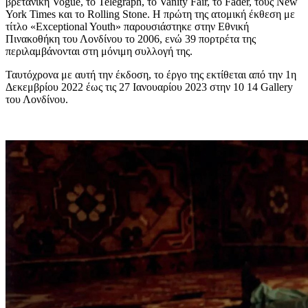
βρετανική Vogue, το Telegraph, το Vanity Fair, το Fader, τους New
York Times και το Rolling Stone. Η πρώτη της ατομική έκθεση με
τίτλο «Exceptional Youth» παρουσιάστηκε στην Εθνική
Πινακοθήκη του Λονδίνου το 2006, ενώ 39 πορτρέτα της
περιλαμβάνονται στη μόνιμη συλλογή της.
Ταυτόχρονα με αυτή την έκδοση, το έργο της εκτίθεται από την 1η
Δεκεμβρίου 2022 έως τις 27 Ιανουαρίου 2023 στην 10 14 Gallery
του Λονδίνου.