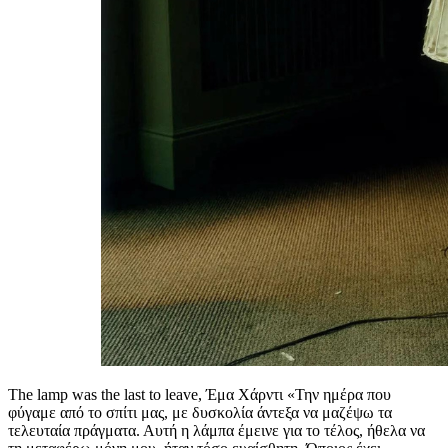
The lamp was the last to leave, Έμα Χάρντι «Την ημέρα που
φύγαμε από το σπίτι μας, με δυσκολία άντεξα να μαζέψω τα
τελευταία πράγματα. Αυτή η λάμπα έμεινε για το τέλος, ήθελα να