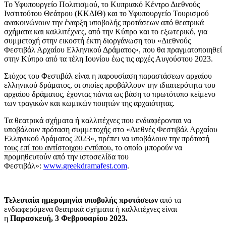
Το Υφυπουργείο Πολιτισμού, το Κυπριακό Κέντρο Διεθνούς
Ινστιτούτου Θεάτρου (ΚΚΔΙΘ) και το Υφυπουργείο Τουρισμού
ανακοινώνουν την έναρξη υποβολής προτάσεων από θεατρικά
σχήματα και καλλιτέχνες, από την Κύπρο και το εξωτερικό, για
συμμετοχή στην εικοστή έκτη διοργάνωση του «Διεθνούς
Φεστιβάλ Αρχαίου Ελληνικού Δράματος», που θα πραγματοποιηθεί
στην Κύπρο από τα τέλη Ιουνίου έως τις αρχές Αυγούστου 2023.
Στόχος του Φεστιβάλ είναι η παρουσίαση παραστάσεων αρχαίου
ελληνικού δράματος, οι οποίες προβάλλουν την ιδιαιτερότητα του
αρχαίου δράματος, έχοντας πάντα ως βάση το πρωτότυπο κείμενο
των τραγικών και κωμικών ποιητών της αρχαιότητας.
Τα θεατρικά σχήματα ή καλλιτέχνες που ενδιαφέρονται να
υποβάλουν πρόταση συμμετοχής στο «Διεθνές Φεστιβάλ Αρχαίου
Ελληνικού Δράματος 2023»,
πρέπει να υποβάλουν την πρότασή
τους επί του αντίστοιχου εντύπου,
το οποίο μπορούν να
προμηθευτούν από την ιστοσελίδα του
Φεστιβάλ»:
www.greekdramafest.com
.
Τελευταία ημερομηνία υποβολής προτάσεων
από τα
ενδιαφερόμενα θεατρικά σχήματα ή καλλιτέχνες είναι
η
Παρασκευή, 3 Φεβρουαρίου 2023.