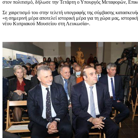
στον πολιτισμό, δήλωσε την Τετάρτη ο Υπουργός Μεταφορών, Επικ
Σε χαιρετισμό του στην τελετή υπογραφής της σύμβασης κατασκευ
«η σημερινή μέρα αποτελεί ιστορική μέρα για τη χώρα μας, ιστορικ
νέου Κυπριακού Μουσείου στη Λευκωσία».