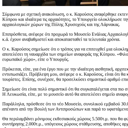
Σύμφωνα με σχετική ανακοίνωση, ο κ. Καρούσος αναφέρθηκε εκτενώ
Κύπρου και ιδιαίτερα τις αρχαιότητες, το Υπουργείο ολοκλήρωσε 
αρχαιολογικών χώρων της Πόλης Χρυσοχούς και της Λάρνακας.
Επιπρόσθετα, ανέφερε ότι προχωρά το Μουσείο Ενάλιας Αρχαιολογί
κ.ά. έχουν αναβαθμιστεί και αποκατασταθεί τα τελευταία χρόνια.
Ο κ. Καρούσος σημείωσε ότι ο τρόπος για να επιτευχθεί μια ολοκλ
αποτελέσει τη ναυαρχίδα των σημείων αναφοράς της Κύπρου. «Φιλοδ
ευρωπαϊκό χώρο», είπε ο Υπουργός.
Πρόκειται, είπε, για ένα έργο που με την ιδιαίτερη αισθητική, αρχι
εντυπωσιάζει. Πρόβλεψη μου, ανέφερε ο κ. Καρούσος, είναι ότι θα 
τουρίστες. Επίσης, συνέχισε, θα προσελκύσει σημαντικό αριθμό επ
Σημείωσε ότι είναι πολύ σημαντικό ότι θα συγκαταλέγεται στα πιο σ
Η Λευκωσία, είπε, με το μουσείο αυτό θα αποτελέσει σημείο αναφορ
Παράλληλα, πρόσθεσε ότι το νέο Μουσείο, συνολικού εμβαδού 30.0
απέναντι από την Βουλή των Αντιπροσώπων και παρά το υφιστάμεν
Θα περιλαμβάνει μόνιμους εκθεσιακούς χώρους 5.500τ.μ. που θα φι
συντήρησης 2.000τ.μ., υπόγειους χώρους στάθμευσης, αποθήκες αρχα