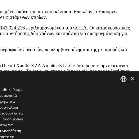
λτιωμένη εικόνα του αστικού κέντρου. Επιπλέον, ο Υπουργός
ν υφιστάμενων κτιρίων.
υ €143.924.216 περιλαμβανομένου του Φ.Π.Α. Οι κατασκευαστικές
δος συντήρησης δύο χρόνων και πρόνοια για διαπραγμάτευση για
ογραφικών εργασιών, περιλαμβανομένης και της μεταφοράς και
«Theoni Xanthi XZA Architects LLC» ύστερα από αρχιτεκτονικό
ψη του έργου. Το έργο, συνέχισε ο Υπουργός, προσφοροδοτήθηκε
×
 συμβολαίων για την κατασκευή του νέου Κυπριακού Μουσείου.
 αποθηκεύουμε
προσωπικά
GREEK
σης, για
ENGLISH
υ, ανάλυση
ργάζονται τα
ών δεδομένων
υτόν τον
συγκατάθεση·
έσετε τη