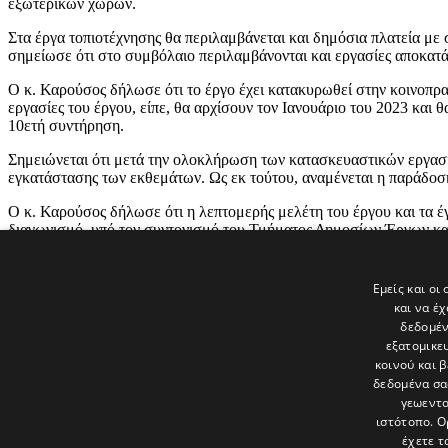
εξωτερικών χώρων.
Στα έργα τοπιοτέχνησης θα περιλαμβάνεται και δημόσια πλατεία με 
σημείωσε ότι στο συμβόλαιο περιλαμβάνονται και εργασίες αποκατά
Ο κ. Καρούσος δήλωσε ότι το έργο έχει κατακυρωθεί στην κοινοπρα
εργασίες του έργου, είπε, θα αρχίσουν τον Ιανουάριο του 2023 και
10ετή συντήρηση.
Σημειώνεται ότι μετά την ολοκλήρωση των κατασκευαστικών εργασι
εγκατάστασης των εκθεμάτων. Ως εκ τούτου, αναμένεται η παράδοσ
Ο κ. Καρούσος δήλωσε ότι η λεπτομερής μελέτη του έργου και τα 
διαγωνισμό, υπό τον συντονισμό του Τμήματος Δημοσίων Έργων και
από το Τμήμα Δημοσίων Έργων, το οποίο θα αναλάβει και τον συντο
Τέλος, ο Υπουργός ευχαρίστησε και συνεχάρη όλους τους συντελεσ
Εμείς και οι
και να έ
δεδομέν
εξατομικε
Τελευταία νέα
κοινού και 
δεδομένα σα
γεωεντο
ιστότοπο. Ο
έχετε τ