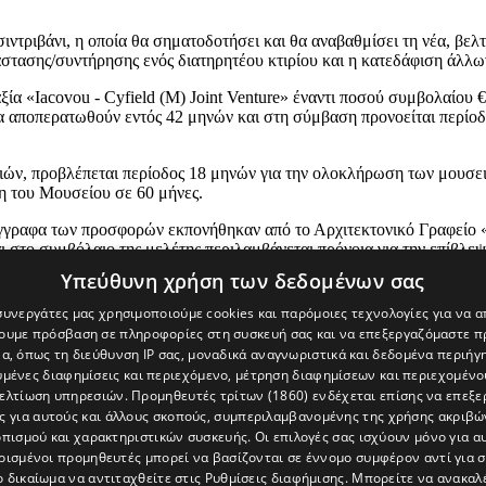
σιντριβάνι, η οποία θα σηματοδοτήσει και θα αναβαθμίσει τη νέα, βε
στασης/συντήρησης ενός διατηρητέου κτιρίου και η κατεδάφιση άλλω
ξία «Iacovou - Cyfield (M) Joint Venture» έναντι ποσού συμβολαίο
 θα αποπερατωθούν εντός 42 μηνών και στη σύμβαση προνοείται περίο
ών, προβλέπεται περίοδος 18 μηνών για την ολοκλήρωση των μουσει
η του Μουσείου σε 60 μήνες.
έγγραφα των προσφορών εκπονήθηκαν από το Αρχιτεκτονικό Γραφείο 
 στο συμβόλαιο της μελέτης περιλαμβάνεται πρόνοια για την επίβλε
νισμό, επίβλεψη και διαχείριση της σύμβασης.
Υπεύθυνη χρήση των δεδομένων σας
τές αυτής της επιτυχημένης πορείας που οδήγησε στην υπογραφή των
 συνεργάτες μας χρησιμοποιούμε cookies και παρόμοιες τεχνολογίες για να
χουμε πρόσβαση σε πληροφορίες στη συσκευή σας και να επεξεργαζόμαστε 
α, όπως τη διεύθυνση IP σας, μοναδικά αναγνωριστικά και δεδομένα περιήγη
υμένες διαφημίσεις και περιεχόμενο, μέτρηση διαφημίσεων και περιεχομένο
βελτίωση υπηρεσιών.
Προμηθευτές τρίτων (1860)
ενδέχεται επίσης να επεξε
ς για αυτούς και άλλους σκοπούς, συμπεριλαμβανομένης της χρήσης ακριβ
πισμού και χαρακτηριστικών συσκευής. Οι επιλογές σας ισχύουν μόνο για α
ρισμένοι προμηθευτές μπορεί να βασίζονται σε έννομο συμφέρον αντί για 
ο δικαίωμα να αντιταχθείτε στις
Ρυθμίσεις διαφήμισης
. Μπορείτε να ανακαλ