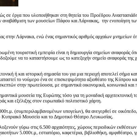
ς σε έργα που υλοποιήθηκαν στη θητεία του Προέδρου Αναστασιάδη 
την αναβάθμιση των μουσείων Πάφου και Λάρνακας, την ενοποίηση τ
ας στην Λάρνακα, ενώ ένας σημαντικός αριθμός αρχαίων μνημείων όπ
ηρωμένη τουριστική εμπειρία είναι η δημιουργία σημείων αναφοράς 
οξούμε να το καταστήσουμε ως το κατεξοχήν σημείο αναφοράς της χώ
τεκτονική ή και ιστορική σημασία του για μια περιοχή αποτελεί σήμα κ
καταστεί το νούμερο ένα σε επισκεψιμότητα αξιοθέατο της Κύπρου κα
ισκεπτών στην πρωτεύουσα, με σημαντικά οικονομικά, κοινωνικά και π
ημαντικά μουσεία της Ευρώπης τόσο για τη μοναδική αρχιτεκτονική το
άς και εξέλιξης στον ευρωπαϊκό πολιτιστικό χάρτη.
00τ.μ. (συμπεριλαμβανομένων υπογείων), θα ανεγερθεί σε οικόπεδο
ο Κυπριακό Μουσείο και το Δημοτικό Θέατρο Λευκωσίας.
λοξενούν γύρω στις 6.500 αρχαιότητες, χώρους περιοδικών εκθέσεων
ιοτήτων 5.000τ.μ, εστιατόριο, καφετέρια, βιβλιοθήκη, αμφιθέατρο, γρ